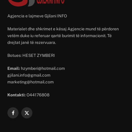
Agjencia e lajmeve Gjilani INFO
Materialet dhe shkrimet e kësaj Agjencie mund të përdoren
vetëm duke iu referuar qartë burimit të informacionit. Të
drejtat janë të rezervuara.
Botues: HESET ZYMBERI
Email:
hzymberi@hotmail.com
gjilani.info@gmail.com
marketing@hotmail.com
Kontakti:
O44176808
Facebook
X
(Twitter)