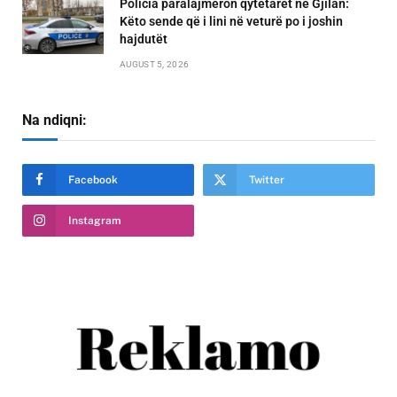
Policia paralajmëron qytetarët në Gjilan:
Këto sende që i lini në veturë po i joshin
hajdutët
AUGUST 5, 2026
Na ndiqni:
Facebook
Twitter
Instagram