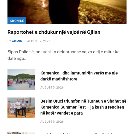
KRONIKË
Raportohet e zhdukur një vajzë në Gjilan
BY
ADMIN
AUGUST 7, 2026
Sipas Policisë, ankuesi ka deklaruar se vajza e tij e mitur ka
dalë nga…
Kamenica i dha lamtumirën verës me një
darkë madhështore
AUGUST 5, 2026
Besim Uruçi triumfon në Turneun e Shahut në
Kamenica Summer Fest – ja kush u renditën
në katër vendet e para
AUGUST 5, 2026