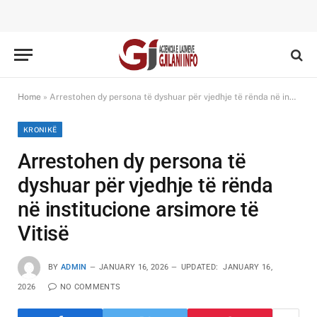
Home
»
Arrestohen dy persona të dyshuar për vjedhje të rënda në institucione arsimore të Vitisë
KRONIKË
Arrestohen dy persona të
dyshuar për vjedhje të rënda
në institucione arsimore të
Vitisë
BY
ADMIN
JANUARY 16, 2026
UPDATED:
JANUARY 16,
2026
NO COMMENTS