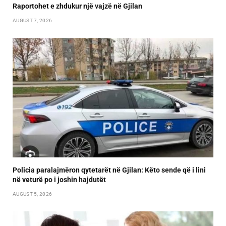
Raportohet e zhdukur një vajzë në Gjilan
AUGUST 7, 2026
Policia paralajmëron qytetarët në Gjilan: Këto sende që i lini
në veturë po i joshin hajdutët
AUGUST 5, 2026