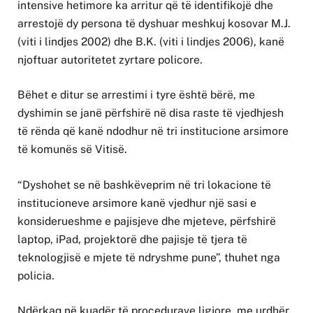
intensive hetimore ka arritur që të identifikojë dhe
arrestojë dy persona të dyshuar meshkuj kosovar M.J.
(viti i lindjes 2002) dhe B.K. (viti i lindjes 2006), kanë
njoftuar autoritetet zyrtare policore.
Bëhet e ditur se arrestimi i tyre është bërë, me
dyshimin se janë përfshirë në disa raste të vjedhjesh
të rënda që kanë ndodhur në tri institucione arsimore
të komunës së Vitisë.
“Dyshohet se në bashkëveprim në tri lokacione të
institucioneve arsimore kanë vjedhur një sasi e
konsiderueshme e pajisjeve dhe mjeteve, përfshirë
laptop, iPad, projektorë dhe pajisje të tjera të
teknologjisë e mjete të ndryshme pune”, thuhet nga
policia.
Ndërkaq në kuadër të procedurave ligjore, me urdhër