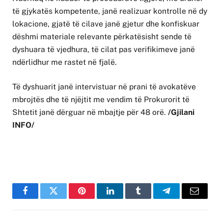
të gjykatës kompetente, janë realizuar kontrolle në dy
lokacione, gjatë të cilave janë gjetur dhe konfiskuar
dëshmi materiale relevante përkatësisht sende të
dyshuara të vjedhura, të cilat pas verifikimeve janë
ndërlidhur me rastet në fjalë.
Të dyshuarit janë intervistuar në prani të avokatëve
mbrojtës dhe të njëjtit me vendim të Prokurorit të
Shtetit janë dërguar në mbajtje për 48 orë.
/Gjilani
INFO/
Facebook
Twitter
Pinterest
LinkedIn
Tumblr
Telegram
Email