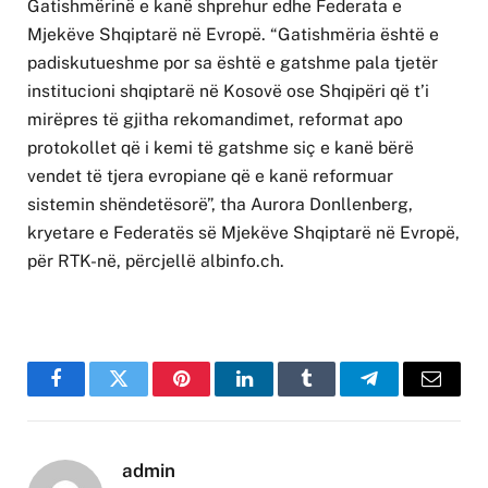
Gatishmërinë e kanë shprehur edhe Federata e
Mjekëve Shqiptarë në Evropë. “Gatishmëria është e
padiskutueshme por sa është e gatshme pala tjetër
institucioni shqiptarë në Kosovë ose Shqipëri që t’i
mirëpres të gjitha rekomandimet, reformat apo
protokollet që i kemi të gatshme siç e kanë bërë
vendet të tjera evropiane që e kanë reformuar
sistemin shëndetësorë”, tha Aurora Donllenberg,
kryetare e Federatës së Mjekëve Shqiptarë në Evropë,
për RTK-në, përcjellë albinfo.ch.
Facebook
Twitter
Pinterest
LinkedIn
Tumblr
Telegram
Email
admin