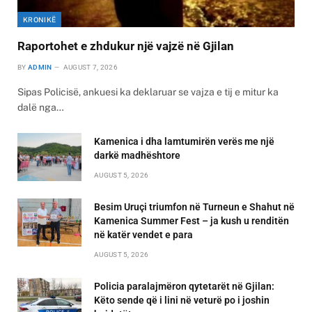
KRONIKË
Raportohet e zhdukur një vajzë në Gjilan
BY
ADMIN
AUGUST 7, 2026
Sipas Policisë, ankuesi ka deklaruar se vajza e tij e mitur ka
dalë nga…
Kamenica i dha lamtumirën verës me një
darkë madhështore
AUGUST 5, 2026
Besim Uruçi triumfon në Turneun e Shahut në
Kamenica Summer Fest – ja kush u renditën
në katër vendet e para
AUGUST 5, 2026
Policia paralajmëron qytetarët në Gjilan:
Këto sende që i lini në veturë po i joshin