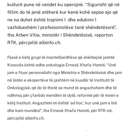
kulturë pune në vendet ku operojnë. “Sigurisht që në
fillim do të jenë atëherë kur kenë kohë sepse ajo që
ne na duhet është trajnimi I dhe edukimi I
vazhdueshëm I profesionistëve tanë shëndetësorë”,
tha Arben Vitia, ministër i Shëndetësisë, raporton
RTK, përcjellë albinfo.ch.
Pjesë e këtij grupi të mantelbardhëve që shërbejnë jashtë
Kosovës është edhe onkologia Ernesë Xhafa-Hamiti. “Unë
jam e ftuar personalisht nga Ministria e Shëndetësisë dhe jam
në listën e ekspertëve të jashtëm në kuadër të Institutit të
Onkologjisë, që do të thotë se mund të angazhohem dhe të
ndihmoj për çfarëdo mendimi të dytë, reformë për të mirën e
këtij Instituti. Angazhimi im është ‘ad hoc’, kur unë jam e lirë
dhe kam mundësi”, tha Ernesë Xhafa Hamiti, për RTK-në,
përcjellë albinfo.ch.