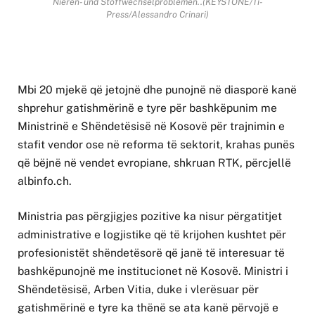
Nieren- und Stoffwechselproblemen..(KEYSTONE/Ti-
Press/Alessandro Crinari)
Mbi 20 mjekë që jetojnë dhe punojnë në diasporë kanë
shprehur gatishmërinë e tyre për bashkëpunim me
Ministrinë e Shëndetësisë në Kosovë për trajnimin e
stafit vendor ose në reforma të sektorit, krahas punës
që bëjnë në vendet evropiane, shkruan RTK, përcjellë
albinfo.ch.
Ministria pas përgjigjes pozitive ka nisur përgatitjet
administrative e logjistike që të krijohen kushtet për
profesionistët shëndetësorë që janë të interesuar të
bashkëpunojnë me institucionet në Kosovë. Ministri i
Shëndetësisë, Arben Vitia, duke i vlerësuar për
gatishmërinë e tyre ka thënë se ata kanë përvojë e