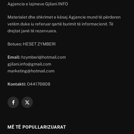
Agjencia e lajmeve Gjilani INFO
Materialet dhe shkrimet e kësaj Agjencie mund të përdoren
vetëm duke iu referuar qartë burimit të informacionit. Të
drejtat janë të rezervuara.
Botues: HESET ZYMBERI
Email:
hzymberi@hotmail.com
gjilani.info@gmail.com
marketing@hotmail.com
Kontakti:
O44176808
Facebook
X
(Twitter)
MË TË POPULLARIZUARAT