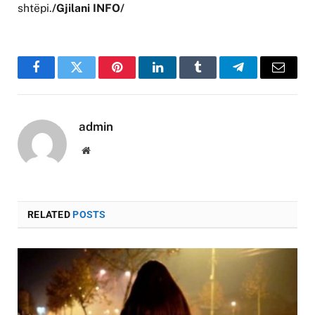
shtëpi.
/Gjilani INFO/
Facebook
Twitter
Pinterest
LinkedIn
Tumblr
Telegram
Email
admin
Website
RELATED
POSTS