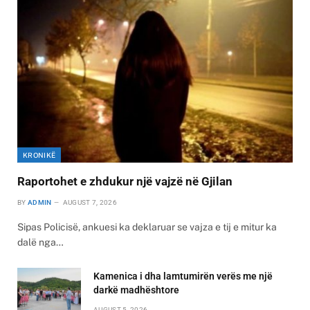
KRONIKË
Raportohet e zhdukur një vajzë në Gjilan
BY
ADMIN
AUGUST 7, 2026
Sipas Policisë, ankuesi ka deklaruar se vajza e tij e mitur ka
dalë nga…
Kamenica i dha lamtumirën verës me një
darkë madhështore
AUGUST 5, 2026