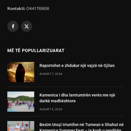
Kontakti:
O44176808
Facebook
X
(Twitter)
MË TË POPULLARIZUARAT
Raportohet e zhdukur një vajzë në Gjilan
AUGUST 7, 2026
Kamenica i dha lamtumirën verës me një
darkë madhështore
AUGUST 5, 2026
Besim Uruçi triumfon në Turneun e Shahut në
Kamenica Summer Fest – ja kush u renditën