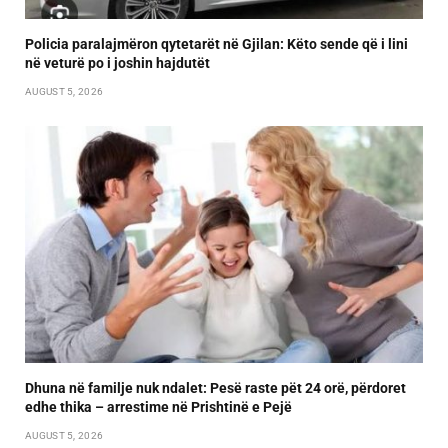
Policia paralajmëron qytetarët në Gjilan: Këto sende që i lini
në veturë po i joshin hajdutët
AUGUST 5, 2026
Dhuna në familje nuk ndalet: Pesë raste pët 24 orë, përdoret
edhe thika – arrestime në Prishtinë e Pejë
AUGUST 5, 2026