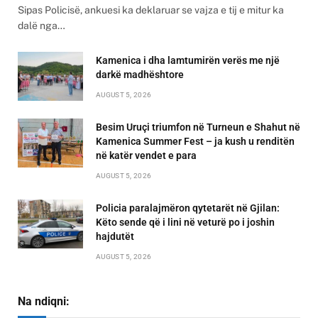
Sipas Policisë, ankuesi ka deklaruar se vajza e tij e mitur ka
dalë nga…
Kamenica i dha lamtumirën verës me një
darkë madhështore
AUGUST 5, 2026
Besim Uruçi triumfon në Turneun e Shahut në
Kamenica Summer Fest – ja kush u renditën
në katër vendet e para
AUGUST 5, 2026
Policia paralajmëron qytetarët në Gjilan:
Këto sende që i lini në veturë po i joshin
hajdutët
AUGUST 5, 2026
Na ndiqni: