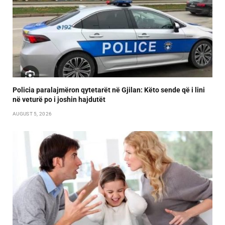
Policia paralajmëron qytetarët në Gjilan: Këto sende që i lini
në veturë po i joshin hajdutët
AUGUST 5, 2026