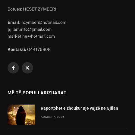
Botues: HESET ZYMBERI
Email:
hzymberi@hotmail.com
gjilani.info@gmail.com
marketing@hotmail.com
Kontakti:
O44176808
Facebook
X
(Twitter)
MË TË POPULLARIZUARAT
Raportohet e zhdukur një vajzë në Gjilan
AUGUST 7, 2026