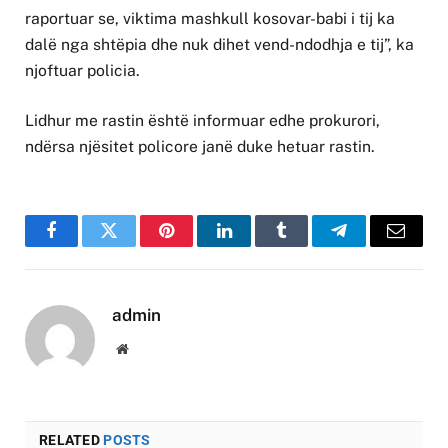
raportuar se, viktima mashkull kosovar-babi i tij ka
dalë nga shtëpia dhe nuk dihet vend-ndodhja e tij”, ka
njoftuar policia.
Lidhur me rastin është informuar edhe prokurori,
ndërsa njësitet policore janë duke hetuar rastin.
Facebook
Twitter
Pinterest
LinkedIn
Tumblr
Telegram
Email
admin
Website
RELATED
POSTS