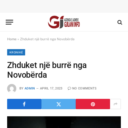
Home
»
Zhduket një burrë nga Novobërda
KRONIKË
Zhduket një burrë nga
Novobërda
BY
ADMIN
APRIL 17, 2023
NO COMMENTS