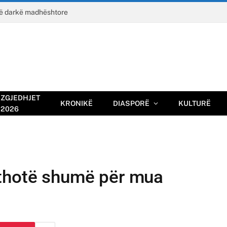
jë darkë madhështore
ZGJEDHJET
KRONIKË
DIASPORË
KULTURË
2026
 thotë shumë për mua