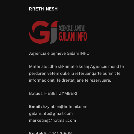
RRETH NESH
Agjencia e lajmeve Gjilani INFO
Materialet dhe shkrimet e kësaj Agjencie mund të
përdoren vetëm duke iu referuar qartë burimit të
informacionit. Të drejtat janë të rezervuara.
Botues: HESET ZYMBERI
Email:
hzymberi@hotmail.com
gjilani.info@gmail.com
marketing@hotmail.com
Kontakti:
O44176808