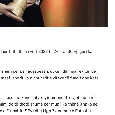
ur futbollisti i vitit 2022 te Zvicra. 30-vjeçari ka
onshëm për përfaqësuesen, duke ndihmuar ekipin që
ë mesfushorit ka njohur rritje viteve të fundit dhe këtë
, sepse më kanë shtyrë gjithmonë. Tre vjet më parë
 Çmimi do të thotë shumë për mua”, ka thënë Xhaka në
 e Futbollit (SFV) dhe Liga Zvicerane e Futbollit