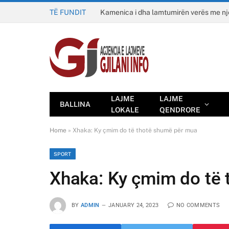
TË FUNDIT
Kamenica i dha lamtumirën verës me n
LAJME
LAJME
BALLINA
LOKALE
QENDRORE
Home
»
Xhaka: Ky çmim do të thotë shumë për mua
SPORT
Xhaka: Ky çmim do të
BY
ADMIN
JANUARY 24, 2023
NO COMMENTS