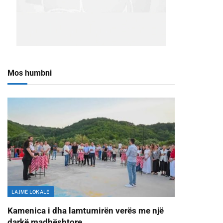
Mos humbni
LAJME LOKALE
Kamenica i dha lamtumirën verës me një
darkë madhështore