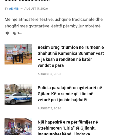
BY
ADMIN
AUGUST 5, 2026
Me një atmosferë festive, ushqime tradicionale dhe
shoqëri mes qytetarëve, është përmbyllur mbrëmë
një nga…
Besim Uruçi triumfon në Turneun e
Shahut në Kamenica Summer Fest
– ja kush u renditën në katër
vendet e para
AUGUST 5, 2026
Policia paralajmëron qytetarët në
Gjilan: Këto sende që i lini në
veturë po i joshin hajdutët
AUGUST 5, 2026
Një hapësirë e re për fëmijët në
Strehimoren “Liria” të Gjilanit,
inaugurohet këndi i lodrave