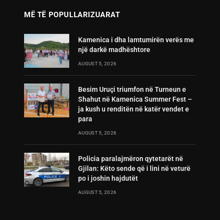
MË TË POPULLARIZUARAT
Kamenica i dha lamtumirën verës me
një darkë madhështore
AUGUST 5, 2026
Besim Uruçi triumfon në Turneun e
Shahut në Kamenica Summer Fest –
ja kush u renditën në katër vendet e
para
AUGUST 5, 2026
Policia paralajmëron qytetarët në
Gjilan: Këto sende që i lini në veturë
po i joshin hajdutët
AUGUST 5, 2026