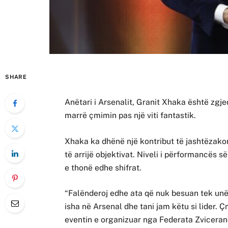
SHARE
Anëtari i Arsenalit, Granit Xhaka është zgjedh
marrë çmimin pas një viti fantastik.
Xhaka ka dhënë një kontribut të jashtëzak
të arrijë objektivat. Niveli i përformancës s
e thonë edhe shifrat.
“Falënderoj edhe ata që nuk besuan tek unë
isha në Arsenal dhe tani jam këtu si lider.
eventin e organizuar nga Federata Zvicerane