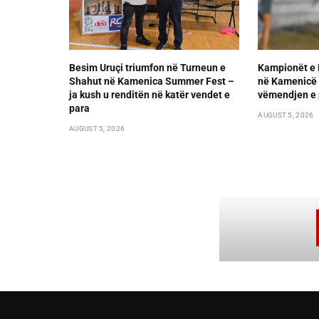
Besim Uruçi triumfon në Turneun e
Kampionët e 
Shahut në Kamenica Summer Fest –
në Kamenicë 
ja kush u renditën në katër vendet e
vëmendjen e 
para
AUGUST 5, 2026
AUGUST 5, 2026