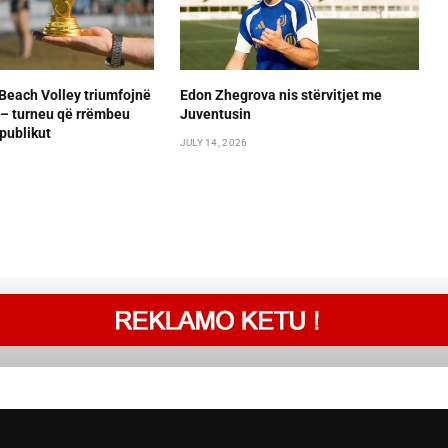
Beach Volley triumfojnë
Edon Zhegrova nis stërvitjet me
– turneu që rrëmbeu
Juventusin
publikut
JULY 14, 2026