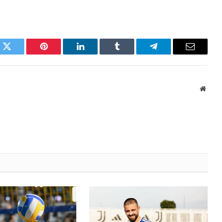
k
Twitter
Pinterest
LinkedIn
Tumblr
Telegram
Email
Websi