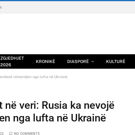
n
ZGJEDHJET
KRONIKË
DIASPORË
KULTURË
2026
zhvendosë vëmendjen nga lufta në Ukrainë
et në veri: Rusia ka nevojë
n nga lufta në Ukrainë
022
NO COMMENTS