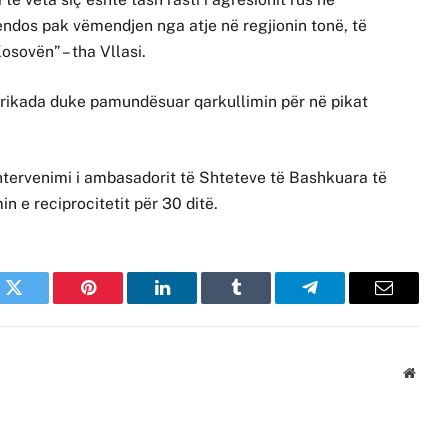
endos pak vëmendjen nga atje në regjionin tonë, të
sovën” – tha Vllasi.
arrikada duke pamundësuar qarkullimin për në pikat
 intervenimi i ambasadorit të Shteteve të Bashkuara të
in e reciprocitetit për 30 ditë.
k
Twitter
Pinterest
LinkedIn
Tumblr
Telegram
Email
Websi