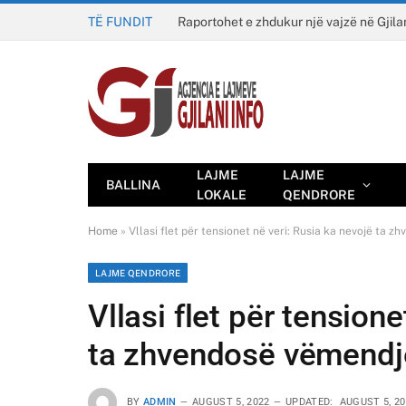
TË FUNDIT
Raportohet e zhdukur një vajzë në Gjila
LAJME
LAJME
BALLINA
LOKALE
QENDRORE
Home
»
Vllasi flet për tensionet në veri: Rusia ka nevojë ta 
LAJME QENDRORE
Vllasi flet për tension
ta zhvendosë vëmendje
BY
ADMIN
AUGUST 5, 2022
UPDATED:
AUGUST 5, 2