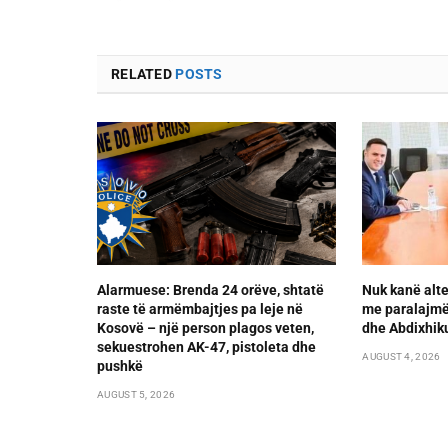
RELATED
POSTS
Alarmuese: Brenda 24 orëve, shtatë
Nuk kanë alte
raste të armëmbajtjes pa leje në
me paralajmër
Kosovë – një person plagos veten,
dhe Abdixhik
sekuestrohen AK-47, pistoleta dhe
AUGUST 4, 2026
pushkë
AUGUST 5, 2026