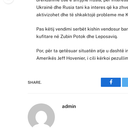
Ukrainë dhe Rusia tani ka interes që ka zhv
aktivizohet dhe të shkaktojë probleme me Ko
Pas këtij vendimi serbët kishin vendosur b
kufitare në Zubin Potok dhe Leposaviq.
Por, për ta qetësuar situatën atje u dashtë
Amerikës Jeff Hovenier, i cili kërkoi pezullim
SHARE.
Faceboo
admin