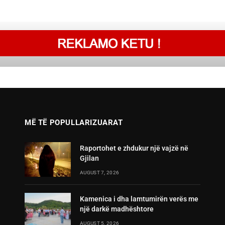
MË TË POPULLARIZUARAT
Raportohet e zhdukur një vajzë në
Gjilan
AUGUST 7, 2026
Kamenica i dha lamtumirën verës me
një darkë madhështore
AUGUST 5, 2026