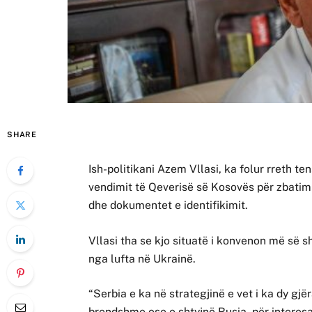
SHARE
Ish-politikani Azem Vllasi, ka folur rreth te
vendimit të Qeverisë së Kosovës për zbatimi
dhe dokumentet e identifikimit.
Vllasi tha se kjo situatë i konvenon më së
nga lufta në Ukrainë.
“Serbia e ka në strategjinë e vet i ka dy gjë
brendshme ose e shtyjnë Rusia, për interesa 