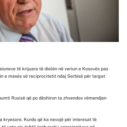
nsioneve të krijuara të dielën në veriun e Kosovës pas
n e masës së reciprocitetit ndaj Serbisë për targat
 shumti Rusisë që po dëshiron ta zhvendos vëmendjen
ra kryesore. Kurdo që ka nevojë për interesat të
të veta siç është tash rasti i agresionit rus në