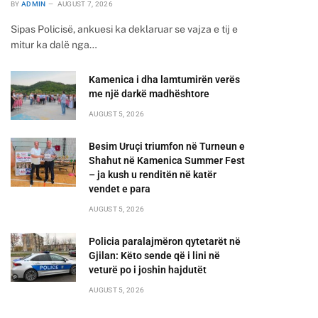
BY
ADMIN
AUGUST 7, 2026
Sipas Policisë, ankuesi ka deklaruar se vajza e tij e
mitur ka dalë nga…
Kamenica i dha lamtumirën verës
me një darkë madhështore
AUGUST 5, 2026
Besim Uruçi triumfon në Turneun e
Shahut në Kamenica Summer Fest
– ja kush u renditën në katër
vendet e para
AUGUST 5, 2026
Policia paralajmëron qytetarët në
Gjilan: Këto sende që i lini në
veturë po i joshin hajdutët
AUGUST 5, 2026