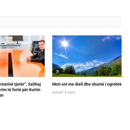
rnativë tjetër”, Salihaj
Moti sot me diell dhe shumë i ngrohtë
im të fortë për Kurtin
AUGUST 4, 2026
un