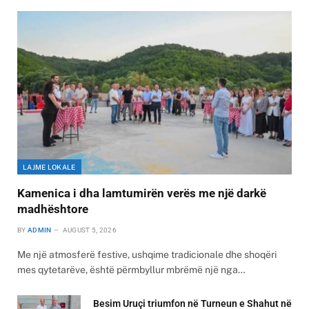
LAJME LOKALE
Kamenica i dha lamtumirën verës me një darkë
madhështore
BY
ADMIN
AUGUST 5, 2026
Me një atmosferë festive, ushqime tradicionale dhe shoqëri
mes qytetarëve, është përmbyllur mbrëmë një nga…
Besim Uruçi triumfon në Turneun e Shahut në