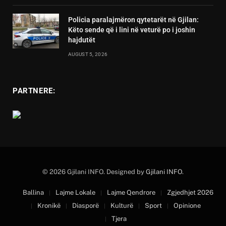
Policia paralajmëron qytetarët në Gjilan:
Këto sende që i lini në veturë po i joshin
hajdutët
AUGUST 5, 2026
PARTNERE:
© 2026 Gjilani INFO. Designed by
Gjilani INFO
.
Ballina
Lajme Lokale
Lajme Qendrore
Zgjedhjet 2026
Kronikë
Diasporë
Kulturë
Sport
Opinione
Tjera