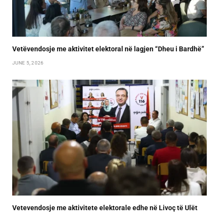
Vetëvendosje me aktivitet elektoral në lagjen “Dheu i Bardhë”
JUNE 5, 2026
Vetevendosje me aktivitete elektorale edhe në Livoç të Ulët