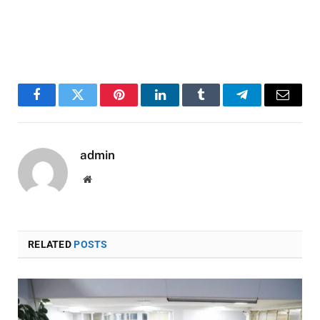
Facebook
Twitter
Pinterest
LinkedIn
Tumblr
Telegram
Email
admin
Website
RELATED
POSTS