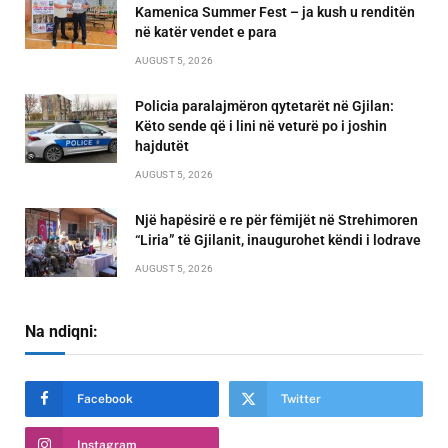
Kamenica Summer Fest – ja kush u renditën
në katër vendet e para
AUGUST 5, 2026
Policia paralajmëron qytetarët në Gjilan:
Këto sende që i lini në veturë po i joshin
hajdutët
AUGUST 5, 2026
Një hapësirë e re për fëmijët në Strehimoren
“Liria” të Gjilanit, inaugurohet këndi i lodrave
AUGUST 5, 2026
Na ndiqni:
Facebook
Twitter
Instagram