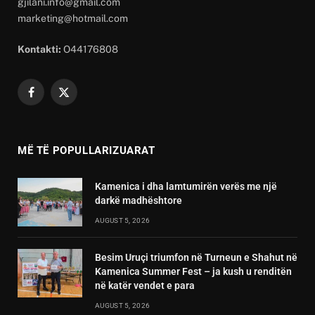
gjilani.info@gmail.com
marketing@hotmail.com
Kontakti:
O44176808
Facebook
X
(Twitter)
MË TË POPULLARIZUARAT
Kamenica i dha lamtumirën verës me një
darkë madhështore
AUGUST 5, 2026
Besim Uruçi triumfon në Turneun e Shahut në
Kamenica Summer Fest – ja kush u renditën
në katër vendet e para
AUGUST 5, 2026