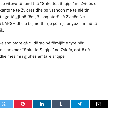
e viteve të fundit të “Shkollës Shqipe” në Zvicër, e
 kantone të Zvicrës dhe po vazhdon me të njëjtin
 nga të gjithë fëmijët shqiptarë në Zvicër. Ne
të LAPSH dhe u bëjmë thirrje për një angazhim më të
ik.
 shqiptare që t’i dërgojnë fëmijët e tyre për
onin arsimor “Shkolla Shqipe” në Zvicër, qoftë në
dhe mësimi i gjuhës amtare shqipe.
k
Twitter
Pinterest
LinkedIn
Tumblr
Telegram
Email