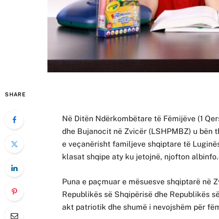
SHARE
Në Ditën Ndërkombëtare të Fëmijëve (1 Qer
dhe Bujanocit në Zvicër (LSHPMBZ) u bën thir
e veçanërisht familjeve shqiptare të Luginës
klasat shqipe aty ku jetojnë, njofton albinfo
Puna e paçmuar e mësuesve shqiptarë në Zv
Republikës së Shqipërisë dhe Republikës së
akt patriotik dhe shumë i nevojshëm për fë