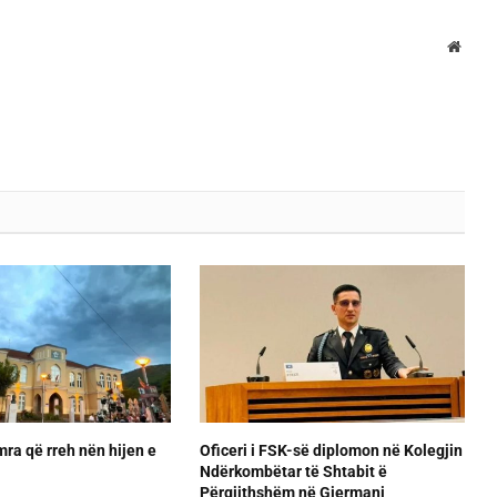
Websi
ra që rreh nën hijen e
Oficeri i FSK-së diplomon në Kolegjin
Ndërkombëtar të Shtabit ë
Përgjithshëm në Gjermani