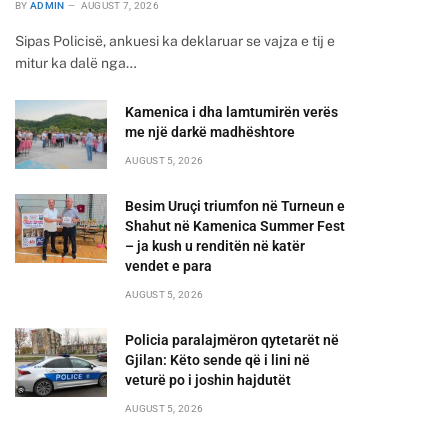
BY
ADMIN
AUGUST 7, 2026
Sipas Policisë, ankuesi ka deklaruar se vajza e tij e
mitur ka dalë nga…
Kamenica i dha lamtumirën verës
me një darkë madhështore
AUGUST 5, 2026
Besim Uruçi triumfon në Turneun e
Shahut në Kamenica Summer Fest
– ja kush u renditën në katër
vendet e para
AUGUST 5, 2026
Policia paralajmëron qytetarët në
Gjilan: Këto sende që i lini në
veturë po i joshin hajdutët
AUGUST 5, 2026