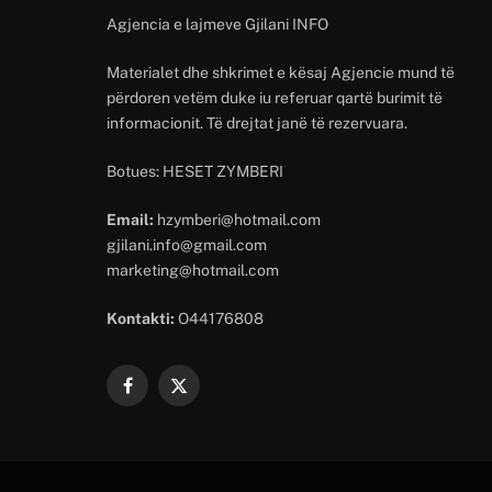
Agjencia e lajmeve Gjilani INFO
Materialet dhe shkrimet e kësaj Agjencie mund të
përdoren vetëm duke iu referuar qartë burimit të
informacionit. Të drejtat janë të rezervuara.
Botues: HESET ZYMBERI
Email:
hzymberi@hotmail.com
gjilani.info@gmail.com
marketing@hotmail.com
Kontakti:
O44176808
Facebook
X
(Twitter)