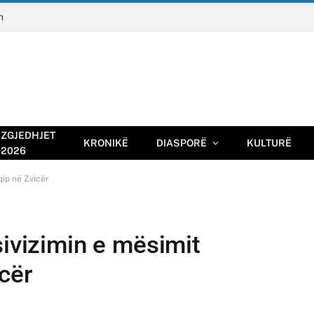
n
ZGJEDHJET
KRONIKË
DIASPORË
KULTURË
2026
qip në Zvicër
sivizimin e mësimit
cër