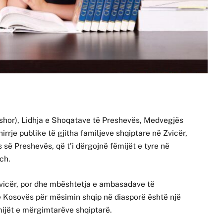
shor), Lidhja e Shoqatave të Preshevës, Medvegjës
rje publike të gjitha familjeve shqiptare në Zvicër,
 së Preshevës, që t’i dërgojnë fëmijët e tyre në
.ch.
icër, por dhe mbështetja e ambasadave të
 Kosovës për mësimin shqip në diasporë është një
mijët e mërgimtarëve shqiptarë.