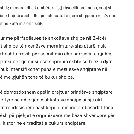
obligim moral dhe kombëtare i gjithsecilit prej nesh, ndaj si
icër bëjmë apel edhe për shoqatat e tjera shqiptare në Zvicër
 në këtë mision fisnik.
ur me përfaqësues të shkollave shqipe në Zvicër
at shqipe të nxënësve mërgimtarë-shqiptarë, nuk
 kështu rrezik për asimilimin dhe harresën e gjuhës
etësimet që mësuesit shprehin është se brezi i dytë
e nuk intensifikohet puna e mësuesve shqiptarë në
asë më gjuhën tonë të bukur shqipe.
 të domosdoshëm apelin drejtuar prindërve shqiptarë
të tyre në ndjekjen e shkollave shqipe si një akt
jmë të rëndësishëm bashkëpunimin me ambasadat tona
rësh përpjekjet e organizuara me baza shkencore për
 historinë e traditat e bukura shqiptare.