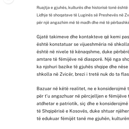
Ruajtja e gjuhës, kulturës dhe historisë tonë është 
Lidhje të shoqatave të Luginës së Preshevës në Zv
për një angazhim më të madh dhe më të përbashkët
Gjatë takimeve dhe kontakteve që kemi pas
është konstatuar se vijueshmëria në shkoll
është në nivele të kënaqshme, duke përbërë
amtare të fëmijëve në diasporë. Një nga shq
ka njohuri bazike të gjuhës shqipe dhe nës
shkolla në Zvicër, brezi i tretë nuk do ta fl
Bazuar në këtë realitet, ne e konsiderojmë
për t’u angazhuar në përcjelljen e fëmijëve 
atdhetar e patriotik, siç dhe e konsidero
të Shqipërisë e Kosovës, duke shtuar njëhe
të edukuar fëmijët tanë me gjuhën, kulturën,