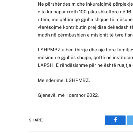
Ne përshëndesim dhe inkurajojmë përpjekjet 
cila ka hapur rreth 100 pika shkollore në 16
ritëm, me qëllim që gjuha shqipe të mësohet
vlerësojmë kontributin prej disa dekadash 
madh në përmbushjen e misionit të tyre fisn
LSHPMBZ u bën thirrje dhe një herë familjeve
mësimin e gjuhës shqipe, qoftë në instituci
LAPSH. E rëndësishme për ne është ruajtja 
Me nderime, LSHPMBZ.
Gjenevë, më 1 qershor 2022.
SHARE.
Faceboo