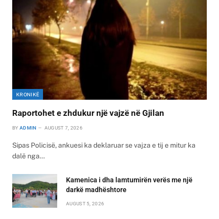
KRONIKË
Raportohet e zhdukur një vajzë në Gjilan
BY
ADMIN
AUGUST 7, 2026
Sipas Policisë, ankuesi ka deklaruar se vajza e tij e mitur ka
dalë nga…
Kamenica i dha lamtumirën verës me një
darkë madhështore
AUGUST 5, 2026