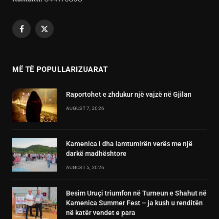
Facebook
X
(Twitter)
MË TË POPULLARIZUARAT
Raportohet e zhdukur një vajzë në Gjilan
AUGUST 7, 2026
Kamenica i dha lamtumirën verës me një
darkë madhështore
AUGUST 5, 2026
Besim Uruçi triumfon në Turneun e Shahut në
Kamenica Summer Fest – ja kush u renditën
në katër vendet e para