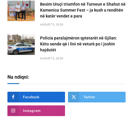
Besim Uruçi triumfon në Turneun e Shahut në
Kamenica Summer Fest – ja kush u renditën
në katër vendet e para
AUGUST 5, 2026
Policia paralajmëron qytetarët në Gjilan:
Këto sende që i lini në veturë po i joshin
hajdutët
AUGUST 5, 2026
Na ndiqni:
Facebook
Twitter
Instagram