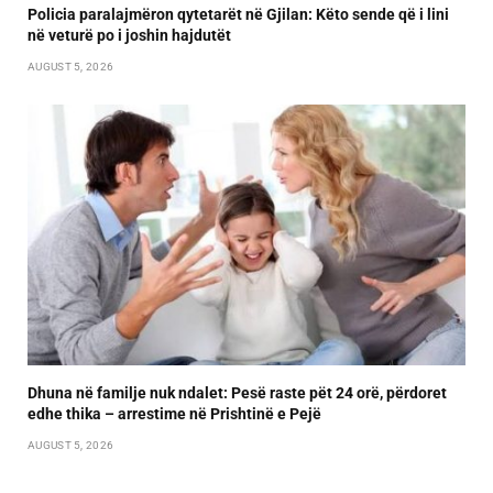
Policia paralajmëron qytetarët në Gjilan: Këto sende që i lini
në veturë po i joshin hajdutët
AUGUST 5, 2026
Dhuna në familje nuk ndalet: Pesë raste pët 24 orë, përdoret
edhe thika – arrestime në Prishtinë e Pejë
AUGUST 5, 2026