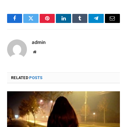
Facebook
Twitter
Pinterest
LinkedIn
Tumblr
Telegram
Email
admin
Website
RELATED
POSTS