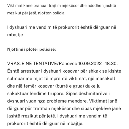
Viktimat kanë pranuar trajtim mjekësor dhe ndodhen jashtë
rrezikut për jetë, njofton policia.
I dyshuari me vendim të prokurorit është dërguar në
mbajtje.
Njoftimi i plotë i policisë:
VRASJE NË TENTATIVË/Rahovec 10.09.2022 – 18:30.
Është arrestuar i dyshuari kosovar për shkak se kishte
sulmuar me mjet të mprehtë viktimat, një mashkull
dhe një femër kosovar (burrë e grua) duke ju
shkaktuar lëndime trupore. Sipas dëshmitarëve i
dyshuari vuan nga probleme mendore. Viktimat janë
dërguar për tretman mjekësor dhe sipas mjekëve janë
jashtë rrezikut për jetë. I dyshuari me vendim të
prokurorit është dërguar në mbajtje.