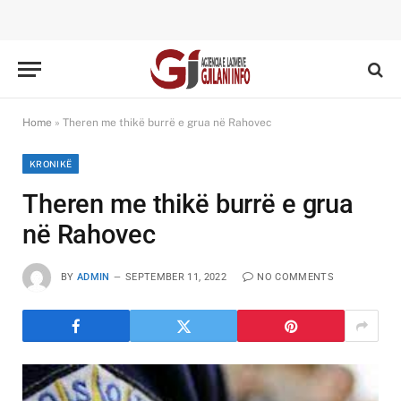
Home
»
Theren me thikë burrë e grua në Rahovec
KRONIKË
Theren me thikë burrë e grua
në Rahovec
BY
ADMIN
SEPTEMBER 11, 2022
NO COMMENTS