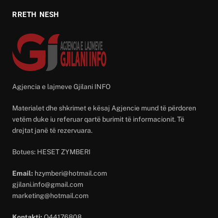
RRETH NESH
Agjencia e lajmeve Gjilani INFO
Materialet dhe shkrimet e kësaj Agjencie mund të përdoren
vetëm duke iu referuar qartë burimit të informacionit. Të
drejtat janë të rezervuara.
Botues: HESET ZYMBERI
Email:
hzymberi@hotmail.com
gjilani.info@gmail.com
marketing@hotmail.com
Kontakti:
O44176808