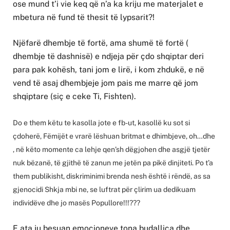
ose mund t’i vie keq që n’a ka kriju me materjalet e
mbetura në fund të thesit të lypsarit?!
Njëfarë dhembje të fortë, ama shumë të fortë (
dhembje të dashnisë) e ndjeja për çdo shqiptar deri
para pak kohësh, tani jom e lirë, i kom zhdukë, e në
vend të asaj dhembjeje jom pais me marre që jom
shqiptare (siç e ceke Ti, Fishten).
Do e them këtu te kasolla jote e fb-ut, kasollë ku sot si
çdoherë, Fëmijët e vrarë lëshuan britmat e dhimbjeve,
oh…dhe
, në këto momente ca lehje qen’sh dëgjohen dhe asgjë tjetër
nuk bëzanë, të gjithë të zanun me jetën pa pikë dinjiteti. Po t’a
them publikisht, diskriminimi brenda nesh është i rëndë, as sa
gjenocidi Shkja mbi ne, se luftrat për çlirim ua dedikuam
individëve dhe jo masës Popullore!!!???
E ata ju besuan emocioneve tona budallica dhe,