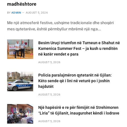
madhështore
BY
ADMIN
AUGUST 5, 2026
Me një atmosferë festive, ushqime tradicionale dhe shoqëri
mes qytetarëve, është përmbyllur mbrëmë një nga…
Besim Uruçi triumfon në Turneun e Shahut në
Kamenica Summer Fest – ja kush u renditën
në katër vendet e para
AUGUST 5, 2026
Policia paralajmëron qytetarët në Gjilan:
Këto sende që i lini në veturë po i joshin
hajdutët
AUGUST 5, 2026
Një hapësirë e re për fëmijët në Strehimoren
“Liria” të Gjilanit, inaugurohet këndi i lodrave
AUGUST 5, 2026