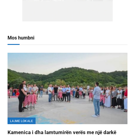
Mos humbni
LAJME LOKALE
Kamenica i dha lamtumirën verës me një darkë