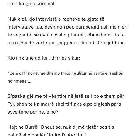
bota ka gjen kriminal.
Nuk e di, kjo intervistë e radhëve të gjata të
intervistave tua, dëshmon për, parasëgjithash një njeri
të veçantë, së dyti, një shqiptar që ,,dhunshëm” do të
n’a mësoj të vërtetën për gjenocidin mbi fëmijët tonë.
Kjo i ngjanë aq fort thirrjes sikur:
“Bëjë offf nonë, më dhemb thika ngulitur në ashtë e rrashtë,
ndihmëëë”…
S’paska gjë më të vështirë në jetë se ( po e them për
Ty), shoh të ka marrë shpirti flakë e po digjesh para
syve tonë për ne, e ne?!
Hajt he Burrë i Dheut se, nuk dijmë tjetër pos t‘a
bojmë shqiponjën( kujto D. Agolli) ,”.