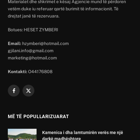
Materialet dhe shkrimet e kësaj Agjencie mund të përdoren
vetëm duke iu referuar qartë burimit të informacionit. Të
drejtat janë të rezervuara.
Botues: HESET ZYMBERI
Email:
hzymberi@hotmail.com
gjilani.info@gmail.com
marketing@hotmail.com
Kontakti:
O44176808
Facebook
X
(Twitter)
MË TË POPULLARIZUARAT
Kamenica i dha lamtumirën verës me një
darkë madhështore