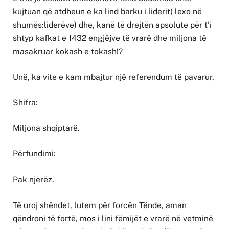
kujtuan që atdheun e ka lind barku i liderit( lexo në
shumës:liderëve) dhe, kanë të drejtën apsolute për t’i
shtyp kafkat e 1432 engjëjve të vrarë dhe miljona të
masakruar kokash e tokash!?
Unë, ka vite e kam mbajtur një referendum të pavarur,
Shifra:
Miljona shqiptarë.
Përfundimi:
Pak njerëz.
Të uroj shëndet, lutem për forcën Tënde, aman
qëndroni të fortë, mos i lini fëmijët e vrarë në vetminë