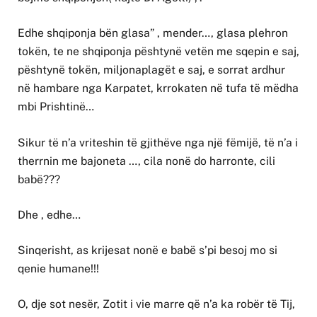
Edhe shqiponja bën glasa” , mender…, glasa plehron
tokën, te ne shqiponja pështynë vetën me sqepin e saj,
pështynë tokën, miljonaplagët e saj, e sorrat ardhur
në hambare nga Karpatet, krrokaten në tufa të mëdha
mbi Prishtinë…
Sikur të n’a vriteshin të gjithëve nga një fëmijë, të n’a i
therrnin me bajoneta …, cila nonë do harronte, cili
babë???
Dhe , edhe…
Sinqerisht, as krijesat nonë e babë s’pi besoj mo si
qenie humane!!!
O, dje sot nesër, Zotit i vie marre që n’a ka robër të Tij,