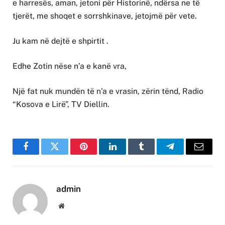
e harresës, aman, jetoni për Historinë, ndërsa ne të
tjerët, me shoqet e sorrshkinave, jetojmë për vete.
Ju kam në dejtë e shpirtit .
Edhe Zotin nëse n’a e kanë vra,
Një fat nuk mundën të n’a e vrasin, zërin tënd, Radio
“Kosova e Lirë”, TV Diellin.
Facebook
Twitter
Pinterest
LinkedIn
Tumblr
Telegram
Email
admin
Website