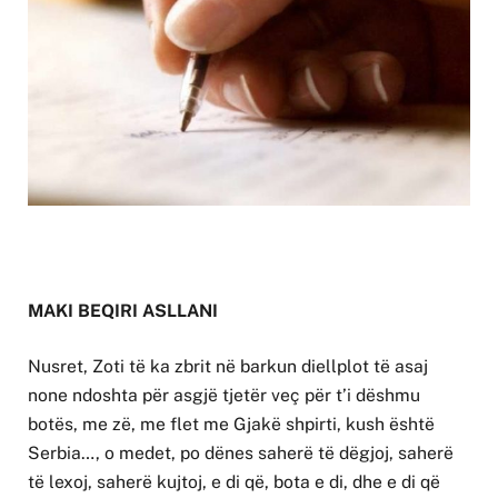
MAKI BEQIRI ASLLANI
Nusret, Zoti të ka zbrit në barkun diellplot të asaj
none ndoshta për asgjë tjetër veç për t’i dëshmu
botës, me zë, me flet me Gjakë shpirti, kush është
Serbia…, o medet, po dënes saherë të dëgjoj, saherë
të lexoj, saherë kujtoj, e di që, bota e di, dhe e di që