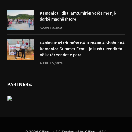
Kamenica i dha lamtumirën verës me një
darkë madhështore
AUGUST 5, 2026
Besim Uruçi triumfon në Turneun e Shahut në
Kamenica Summer Fest – ja kush u renditën
në katër vendet e para
AUGUST 5, 2026
PARTNERE:
© 2026 Gjilani INFO. Designed by
Gjilani INFO
.