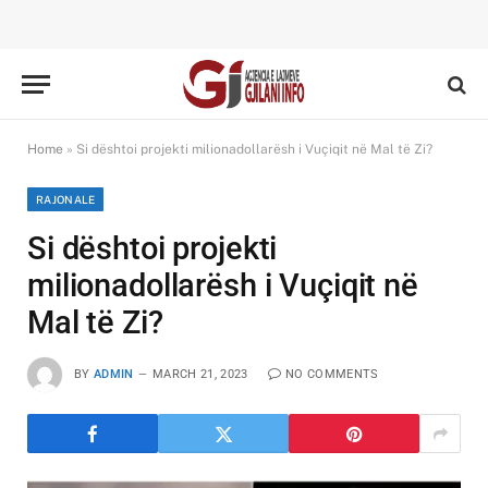
Home
»
Si dështoi projekti milionadollarësh i Vuçiqit në Mal të Zi?
RAJONALE
Si dështoi projekti
milionadollarësh i Vuçiqit në
Mal të Zi?
BY
ADMIN
MARCH 21, 2023
NO COMMENTS