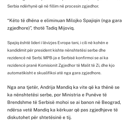
Serbia ndërhynë që në fillim në procesin zgjedhor.
“Këto të dhëna e eliminuan Milojko Spajiqin (nga gara
zgjedhore)”, thotë Tadiq Mijoviq.
Spajiq është lideri i lëvizjes Evropa tani, i cili në kohën e
kandidimit për president kishte nënshtetësi serbe dhe
rezidencë në Serbi. MPB-ja e Serbisë konfirmoi se ai ka
rezidencë pranë Komisionit Zgjedhor të Malit të Zi, dhe kjo
automatikisht e skualifikoi atë nga gara zgjedhore.
Nga ana tjetër, Andrija Mandiq ka vite që ka thënë se
ka nënshtetësi serbe, por Ministria e Punëve të
Brendshme të Serbisë mohoi se ai banon në Beograd,
ndërsa vetë Mandiq ka kërkuar që pas zgjedhjeve të
diskutohet për shtetësinë e tij.