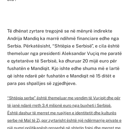
Të dhënat zyrtare tregojnë se në mënyrë indirekte
Andrija Mandiq ka marrë ndihmë financiare edhe nga
Serbia. Përkatësisht, “Shtëpia e Serbisë”, e cila është
themeluar nga presidenti Aleksandar Vuçiq me paratë
e qytetarëve të Serbisë, ka dhuruar 20 mijë euro për
fushatën e Mandiqit. Kjo ishte edhe shuma më e lartë
që ishte ndarë për fushatën e Mandiqit në 15 ditët e
para pas shpalljes së zgjedhjeve.
“Shtëpia serbe” është themeluar me vendim të Vuçiqit dhe për
të janë ndarë rreth 3.4 milionë euro nga buxheti i Serbisë.
Është dashur të merret me ruajtjen e identitetit dhe kulturës
serbe në Mal të Zi, por zyrtarisht është një ndërmarrje private e
një numri politikanësh proserbë në shtetin fqinj dhe merret me