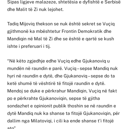
Sipas ligjeve malazeze, shtetësia e dyfishtë e Serbisë
dhe Malit të Zi nuk lejohet.
Tadiq Mijoviq thekson se nuk është sekret se Vuçiq
gjithmonë ka mbështetur Frontin Demokratik dhe
Mandiqin në Mal të Zi dhe se është e qartë se kush
ishte i preferuari i tij.
“Në këto zgjedhje edhe Vuçiq edhe Gjukanoviq u
mundën në raundin e parë. Vuçiq – sepse Mandiq nuk
hyri në raundin e dytë, dhe Gjukanoviq – sepse do ta
ketë shumë të vështirë të fitojë raundin e dytë.
Mendoj se duke e përkrahur Mandiqin, Vuçiq në fakt
po e përkrahte Gjukanoviqin, sepse të gjitha
sondazhet e opinionit publik thoshin se në raundin e
dytë Mandiq nuk ka shanse ta fitojë Gjukanoviqin, për
dallim nga Milatoviqi, i cili ka ende shanse t’i fitojë
ato”.