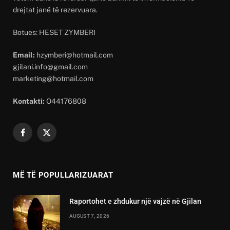
drejtat janë të rezervuara.
Botues: HESET ZYMBERI
Email:
hzymberi@hotmail.com
gjilani.info@gmail.com
marketing@hotmail.com
Kontakti:
O44176808
Facebook
X
(Twitter)
MË TË POPULLARIZUARAT
Raportohet e zhdukur një vajzë në Gjilan
AUGUST 7, 2026