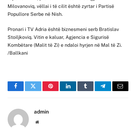
Milovanoviq, vëllai i të cilit është zyrtar i Partisë
Popullore Serbe në Nish.
Pronari i TV Adria është biznesmeni serb Bratislav
Stoiljkoviq. Vitin e kaluar, Agjencia e Sigurisë
Kombëtare (Malit të Zi) e ndaloi hyrjen në Mal të Zi.
/Ballkani
Facebook
Twitter
Pinterest
LinkedIn
Tumblr
Telegram
Email
admin
Website