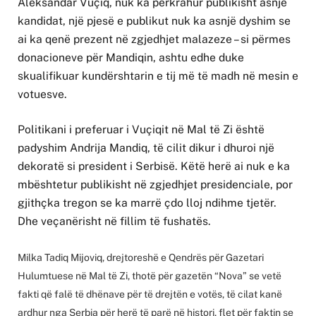
Aleksandar Vuçiq, nuk ka përkrahur publikisht asnjë
kandidat, një pjesë e publikut nuk ka asnjë dyshim se
ai ka qenë prezent në zgjedhjet malazeze – si përmes
donacioneve për Mandiqin, ashtu edhe duke
skualifikuar kundërshtarin e tij më të madh në mesin e
votuesve.
Politikani i preferuar i Vuçiqit në Mal të Zi është
padyshim Andrija Mandiq, të cilit dikur i dhuroi një
dekoratë si president i Serbisë. Këtë herë ai nuk e ka
mbështetur publikisht në zgjedhjet presidenciale, por
gjithçka tregon se ka marrë çdo lloj ndihme tjetër.
Dhe veçanërisht në fillim të fushatës.
Milka Tadiq Mijoviq, drejtoreshë e Qendrës për Gazetari
Hulumtuese në Mal të Zi, thotë për gazetën “Nova” se vetë
fakti që falë të dhënave për të drejtën e votës, të cilat kanë
ardhur nga Serbia për herë të parë në histori, flet për faktin se