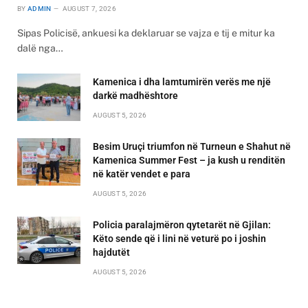
BY
ADMIN
AUGUST 7, 2026
Sipas Policisë, ankuesi ka deklaruar se vajza e tij e mitur ka
dalë nga…
Kamenica i dha lamtumirën verës me një
darkë madhështore
AUGUST 5, 2026
Besim Uruçi triumfon në Turneun e Shahut në
Kamenica Summer Fest – ja kush u renditën
në katër vendet e para
AUGUST 5, 2026
Policia paralajmëron qytetarët në Gjilan:
Këto sende që i lini në veturë po i joshin
hajdutët
AUGUST 5, 2026