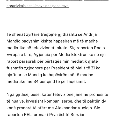
organizimin e takimeve dhe panaireve.
Të dhënat zyrtare tregojnë gjithashtu se Andrija
Mandiq padyshim kishte hapësirën më të madhe
mediatike në televizionet lokale. Siç raporton Radio
Evropa e Lirë, Agjencia për Media Elektronike në një
raport paraprak për përfaqësimin mediatik gjatë
fushatës zgjedhore për President të Malit të Zi ka
njoftuar se Mandiq ka hapësirën më të madhe
mediatike me 34 për qind të përfaqësimit.
Nga gjithsej pesë, katër televizione janë në pronësi të
të huajve, kryesisht kompani serbe, dhe të paktën dy
kanë pronarë të afërt me Aleksandar Vuçiqin. Siç
raporton REL, pronar i Prva është Sërgjan