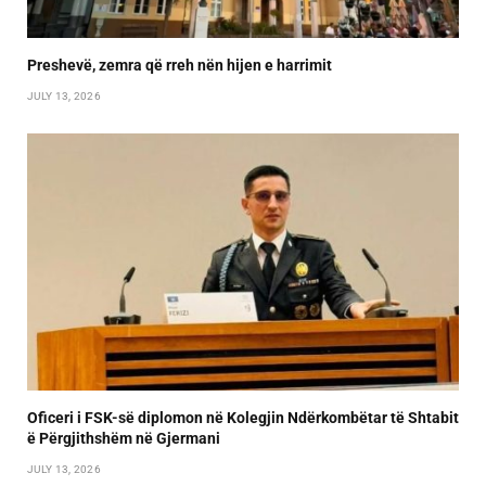
Preshevë, zemra që rreh nën hijen e harrimit
JULY 13, 2026
Oficeri i FSK-së diplomon në Kolegjin Ndërkombëtar të Shtabit
ë Përgjithshëm në Gjermani
JULY 13, 2026