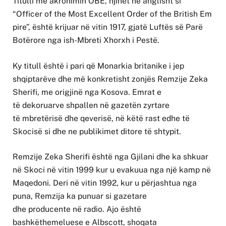
Titulli me akronimin OBE, njihet në anglisht si
“Officer of the Most Excellent Order of the British Em
pire”, është krijuar në vitin 1917, gjatë Luftës së Parë
Botërore nga ish-Mbreti Xhorxh i Pestë.
Ky titull është i pari që Monarkia britanike i jep
shqiptarëve dhe më konkretisht zonjës Remzije Zeka
Sherifi, me origjinë nga Kosova. Emrat e
të dekoruarve shpallen në gazetën zyrtare
të mbretërisë dhe qeverisë, në këtë rast edhe të
Skocisë si dhe ne publikimet ditore të shtypit.
Remzije Zeka Sherifi është nga Gjilani dhe ka shkuar
në Skoci në vitin 1999 kur u evakuua nga një kamp në
Maqedoni. Deri në vitin 1992, kur u përjashtua nga
puna, Remzija ka punuar si gazetare
dhe producente në radio. Ajo është
bashkëthemeluese e Albscott, shoqata