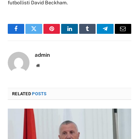
futbollisti David Beckham.
Facebook
Twitter
Pinterest
LinkedIn
Tumblr
Telegram
Email
admin
Website
RELATED
POSTS