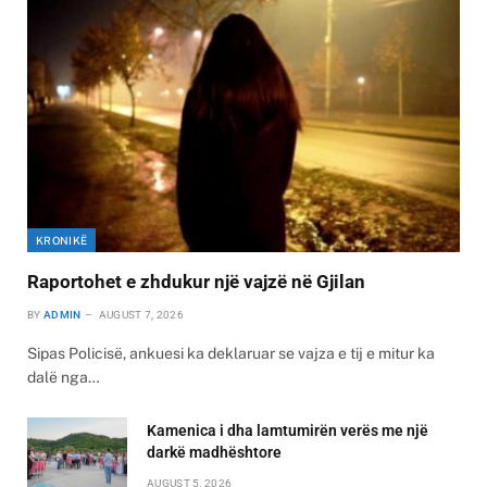
KRONIKË
Raportohet e zhdukur një vajzë në Gjilan
BY
ADMIN
AUGUST 7, 2026
Sipas Policisë, ankuesi ka deklaruar se vajza e tij e mitur ka
dalë nga…
Kamenica i dha lamtumirën verës me një
darkë madhështore
AUGUST 5, 2026