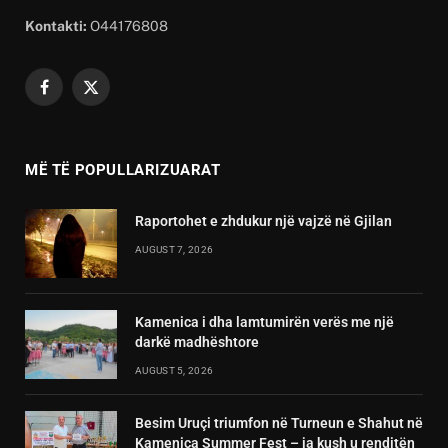
Kontakti:
O44176808
Facebook
X
(Twitter)
MË TË POPULLARIZUARAT
Raportohet e zhdukur një vajzë në Gjilan
AUGUST 7, 2026
Kamenica i dha lamtumirën verës me një
darkë madhështore
AUGUST 5, 2026
Besim Uruçi triumfon në Turneun e Shahut në
Kamenica Summer Fest – ja kush u renditën