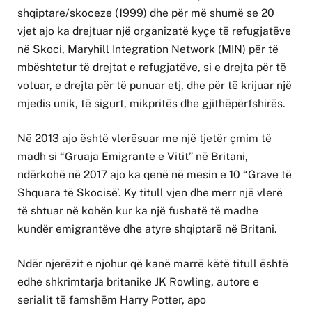
shqiptare/skoceze (1999) dhe për më shumë se 20
vjet ajo ka drejtuar një organizatë kyçe të refugjatëve
në Skoci, Maryhill Integration Network (MIN) për të
mbështetur të drejtat e refugjatëve, si e drejta për të
votuar, e drejta për të punuar etj, dhe për të krijuar një
mjedis unik, të sigurt, mikpritës dhe gjithëpërfshirës.
Në 2013 ajo është vlerësuar me një tjetër çmim të
madh si “Gruaja Emigrante e Vitit” në Britani,
ndërkohë në 2017 ajo ka qenë në mesin e 10 “Grave të
Shquara të Skocisë’. Ky titull vjen dhe merr një vlerë
të shtuar në kohën kur ka një fushatë të madhe
kundër emigrantëve dhe atyre shqiptarë në Britani.
Ndër njerëzit e njohur që kanë marrë këtë titull është
edhe shkrimtarja britanike JK Rowling, autore e
serialit të famshëm Harry Potter, apo