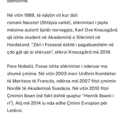
dashurinë.
Në vitin 1989, të njëjtin vit kur doli
romani
Naustet
(
Shtëpia varkë
), shkrimtari i jepte
mësime autorit tjetër norvegjez, Karl Ove Knausgård,
që ishte student në Akademinë e Shkrimit në
Hordaland. “Zëri i Fossesë është i pagabueshëm në
çdo gjë që ai shkruan”, shkroi Knausgård më 2019.
Para Nobelit, Fosse ishte shkrimtar i nderuar me
shumë çmime. Në vitin 2003 merr Urdhrin Kombëtar
të Meritave të Francës, ndërsa më 2007 fitoi çmimin
Nordik të Akademisë Suedeze. Në vitin 2010 fitoi
Çmimin Ibsen (në fakt është quajtur “Henrik Ibseni i
ri”). Atij më 2014 iu nda edhe Çmimi Evropian për
Letërsi.