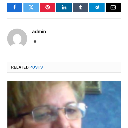
Facebook
Twitter
Pinterest
LinkedIn
Tumblr
Telegram
Email
admin
Website
RELATED
POSTS