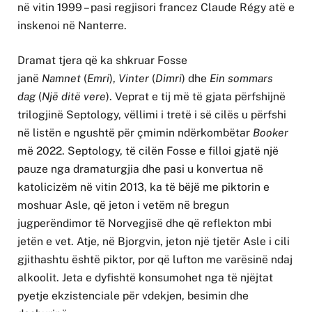
në vitin 1999 – pasi regjisori francez Claude Régy atë e
inskenoi në Nanterre.
Dramat tjera që ka shkruar Fosse
janë
Namnet
(
Emri
),
Vinter
(
Dimri
) dhe
Ein sommars
dag
(
Një ditë vere
). Veprat e tij më të gjata përfshijnë
trilogjinë Septology, vëllimi i tretë i së cilës u përfshi
në listën e ngushtë për çmimin ndërkombëtar
Booker
më 2022. Septology, të cilën Fosse e filloi gjatë një
pauze nga dramaturgjia dhe pasi u konvertua në
katolicizëm në vitin 2013, ka të bëjë me piktorin e
moshuar Asle, që jeton i vetëm në bregun
jugperëndimor të Norvegjisë dhe që reflekton mbi
jetën e vet. Atje, në Bjorgvin, jeton një tjetër Asle i cili
gjithashtu është piktor, por që lufton me varësinë ndaj
alkoolit. Jeta e dyfishtë konsumohet nga të njëjtat
pyetje ekzistenciale për vdekjen, besimin dhe