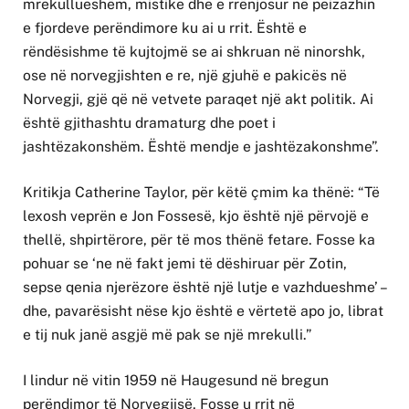
mrekullueshëm, mistike dhe e rrënjosur në peizazhin
e fjordeve perëndimore ku ai u rrit. Është e
rëndësishme të kujtojmë se ai shkruan në ninorshk,
ose në norvegjishten e re, një gjuhë e pakicës në
Norvegji, gjë që në vetvete paraqet një akt politik. Ai
është gjithashtu dramaturg dhe poet i
jashtëzakonshëm. Është mendje e jashtëzakonshme”.
Kritikja Catherine Taylor, për këtë çmim ka thënë: “Të
lexosh veprën e Jon Fossesë, kjo është një përvojë e
thellë, shpirtërore, për të mos thënë fetare. Fosse ka
pohuar se ‘ne në fakt jemi të dëshiruar për Zotin,
sepse qenia njerëzore është një lutje e vazhdueshme’ –
dhe, pavarësisht nëse kjo është e vërtetë apo jo, librat
e tij nuk janë asgjë më pak se një mrekulli.”
I lindur në vitin 1959 në Haugesund në bregun
perëndimor të Norvegjisë, Fosse u rrit në