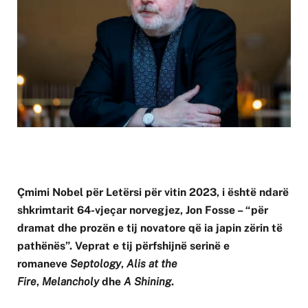
Çmimi Nobel për Letërsi për vitin 2023, i është ndarë
shkrimtarit 64-vjeçar norvegjez, Jon Fosse – “për
dramat dhe prozën e tij novatore që ia japin zërin të
pathënës”. Veprat e tij përfshijnë serinë e
romaneve
Septology
,
Alis at the
Fire
,
Melancholy
dhe
A Shining
.