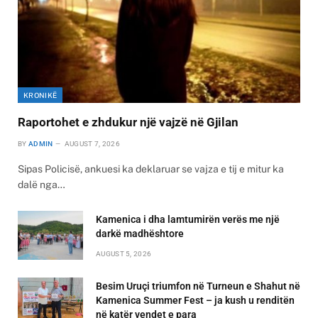
KRONIKË
Raportohet e zhdukur një vajzë në Gjilan
BY
ADMIN
AUGUST 7, 2026
Sipas Policisë, ankuesi ka deklaruar se vajza e tij e mitur ka
dalë nga…
Kamenica i dha lamtumirën verës me një
darkë madhështore
AUGUST 5, 2026
Besim Uruçi triumfon në Turneun e Shahut në
Kamenica Summer Fest – ja kush u renditën
në katër vendet e para