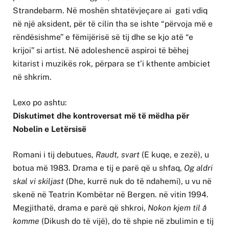
Strandebarm. Në moshën shtatëvjeçare ai gati vdiq
në një aksident, për të cilin tha se ishte “përvoja më e
rëndësishme” e fëmijërisë së tij dhe se kjo atë “e
krijoi” si artist. Në adoleshencë aspiroi të bëhej
kitarist i muzikës rok, përpara se t’i kthente ambiciet
në shkrim.
Lexo po ashtu:
Diskutimet dhe kontroversat më të mëdha për
Nobelin e Letërsisë
Romani i tij debutues,
Raudt, svart
(E kuqe, e zezë), u
botua më 1983. Drama e tij e parë që u shfaq,
Og aldri
skal vi skiljast
(Dhe, kurrë nuk do të ndahemi), u vu në
skenë në Teatrin Kombëtar në Bergen. në vitin 1994.
Megjithatë, drama e parë që shkroi,
Nokon kjem til å
komme
(Dikush do të vijë), do të shpie në zbulimin e tij