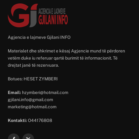
Agjencia e lajmeve Gjilani INFO
Materialet dhe shkrimet e kësaj Agjencie mund të përdoren
vetëm duke iu referuar qartë burimit të informacionit. Të
drejtat janë të rezervuara.
Botues: HESET ZYMBERI
Email:
hzymberi@hotmail.com
gjilani.info@gmail.com
marketing@hotmail.com
Kontakti:
O44176808