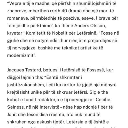
“Vepra e tij e madhe, që përfshin shumëllojshmëri të
zhanreve, mbërthen rreth 40 drama dhe një mori të
romaneve, përmbledhje të poezive, eseve, librave për
fëmijë dhe përkthime”, ka thënë Anders Olsson,
kryetar i Komitetit të Nobelit për Letërsinë. “Fosse në
gjuhë dhe në natyrë ndërthur rrënjët e prejardhjes së
tij norvegjeze, bashkë me teknikat artistike të
modernizmit”.
Jacques Testard, botuesi i letërsisë të Fossesë, kur
dëgjoi lajmin tha: “Është shkrimtar i
jashtëzakonshëm, i cili ka arritur të gjejë një mënyrë
krejtësisht unike për të shkruar letërsi. Siç e tha
kohët e fundit redaktorja e tij norvegjeze – Cecilie
Seiness, në një intervistë – nëse hap ndonjë libër të
Jonit dhe lexon disa rreshta, ato nuk mund të
shkruhen nga askush tjetër. Letërsia e tij është e