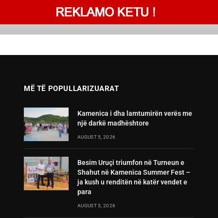
MË TË POPULLARIZUARAT
Kamenica i dha lamtumirën verës me
një darkë madhështore
AUGUST 5, 2026
Besim Uruçi triumfon në Turneun e
Shahut në Kamenica Summer Fest –
ja kush u renditën në katër vendet e
para
AUGUST 5, 2026