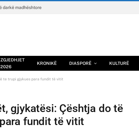
jë darkë madhështore
ZGJEDHJET
KRONIKË
DIASPORË
KULTURË
2026
ë te trupi gjykues para fundit të vitit
ët, gjykatësi: Çështja do të
para fundit të vitit