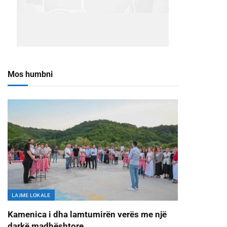
Mos humbni
LAJME LOKALE
Kamenica i dha lamtumirën verës me një
darkë madhështore