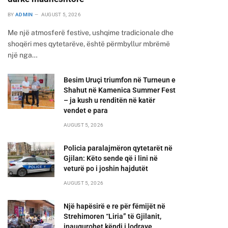
BY
ADMIN
AUGUST 5, 2026
Me një atmosferë festive, ushqime tradicionale dhe
shoqëri mes qytetarëve, është përmbyllur mbrëmë
një nga…
Besim Uruçi triumfon në Turneun e
Shahut në Kamenica Summer Fest
– ja kush u renditën në katër
vendet e para
AUGUST 5, 2026
Policia paralajmëron qytetarët në
Gjilan: Këto sende që i lini në
veturë po i joshin hajdutët
AUGUST 5, 2026
Një hapësirë e re për fëmijët në
Strehimoren “Liria” të Gjilanit,
inaugurohet këndi i lodrave