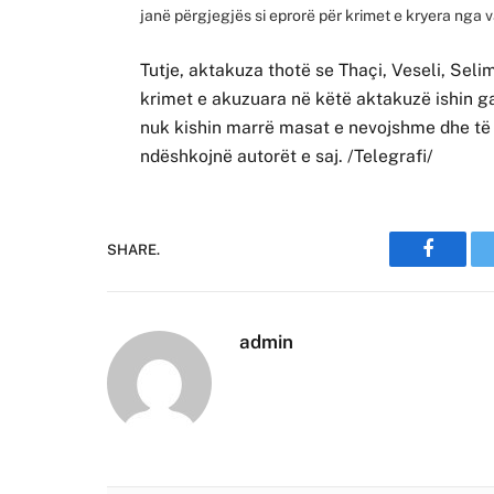
janë përgjegjës si eprorë për krimet e kryera nga va
Tutje, aktakuza thotë se Thaçi, Veseli, Selim
krimet e akuzuara në këtë aktakuzë ishin gat
nuk kishin marrë masat e nevojshme dhe të 
ndëshkojnë autorët e saj. /Telegrafi/
SHARE.
Faceboo
admin