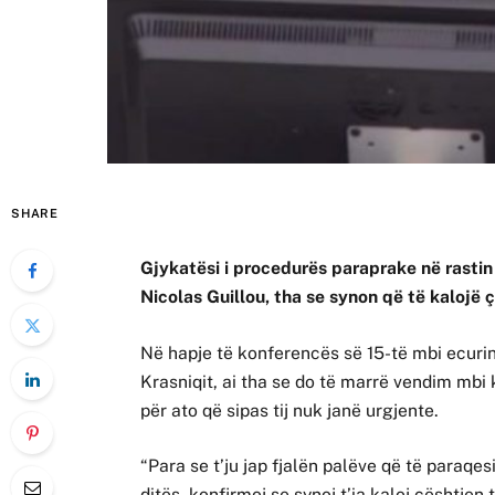
SHARE
Gjykatësi i procedurës paraprake në rastin 
Nicolas Guillou, tha se synon që të kalojë çë
Në hapje të konferencës së 15-të mbi ecurinë
Krasniqit, ai tha se do të marrë vendim mbi k
për ato që sipas tij nuk janë urgjente.
“Para se t’ju jap fjalën palëve që të paraqes
ditës, konfirmoj se synoj t’ia kaloj çështjen 