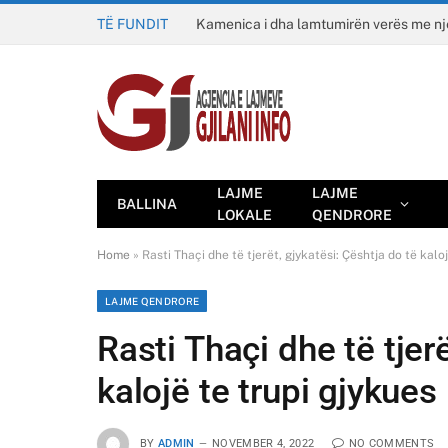
TË FUNDIT
Kamenica i dha lamtumirën verës me n
LAJME
LAJME
BALLINA
LOKALE
QENDRORE
Home
»
Rasti Thaçi dhe të tjerët, gjykatësi: Çështja do të kaloj
LAJME QENDRORE
Rasti Thaçi dhe të tjer
kalojë te trupi gjykues 
BY
ADMIN
NOVEMBER 4, 2022
NO COMMENTS