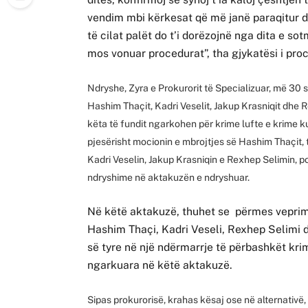
vendim mbi kërkesat që më janë paraqitur der
të cilat palët do t’i dorëzojnë nga dita e so
mos vonuar procedurat”, tha gjykatësi i pr
Ndryshe, Zyra e Prokurorit të Specializuar, më 30
Hashim Thaçit, Kadri Veselit, Jakup Krasniqit dhe 
këta të fundit ngarkohen për krime lufte e krime ku
pjesërisht mocionin e mbrojtjes së Hashim Thaçit, 
Kadri Veselin, Jakup Krasniqin e Rexhep Selimin, p
ndryshime në aktakuzën e ndryshuar.
Në këtë aktakuzë, thuhet se përmes vepri
Hashim Thaçi, Kadri Veseli, Rexhep Selimi 
së tyre në një ndërmarrje të përbashkët kr
ngarkuara në këtë aktakuzë.
Sipas prokurorisë, krahas kësaj ose në alternativë