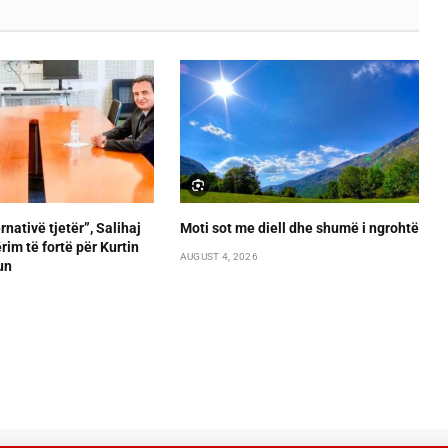
rnativë tjetër”, Salihaj
Moti sot me diell dhe shumë i ngrohtë
im të fortë për Kurtin
AUGUST 4, 2026
un