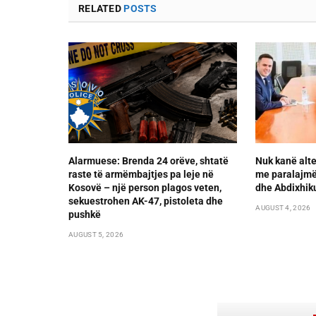
RELATED
POSTS
Alarmuese: Brenda 24 orëve, shtatë
Nuk kanë alte
raste të armëmbajtjes pa leje në
me paralajmër
Kosovë – një person plagos veten,
dhe Abdixhik
sekuestrohen AK-47, pistoleta dhe
AUGUST 4, 2026
pushkë
AUGUST 5, 2026