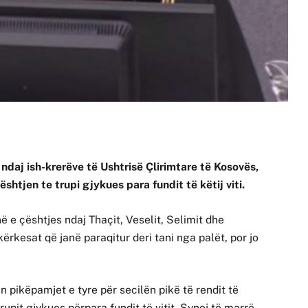
ndaj ish-krerëve të Ushtrisë Çlirimtare të Kosovës,
shtjen te trupi gjykues para fundit të këtij viti.
 e çështjes ndaj Thaçit, Veselit, Selimit dhe
ërkesat që janë paraqitur deri tani nga palët, por jo
in pikëpamjet e tyre për secilën pikë të rendit të
trupit gjykues përpara fundit të vitit. Synoj të marrë