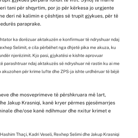
i tani për shqyrtim, por jo për kërkesa jo urgjente
tme deri në kalimin e çështjes së trupit gjykues, për të
ocedurës paraprake.
 shtator ka dorëzuar aktakuzën e konfirmuar të ndryshuar ndaj
Rexhep Selimit, e cila përbëhet nga dhjetë pika me akuza, ku
ndër njerëzimit. Kjo pasi, gjykatësi e kishte aprovuar
të parashtruar ndaj aktakuzës së ndryshuar në rastin ku ai me
o akuzohen për krime lufte dhe ZPS-ja ishte urdhëruar të bëjë
meve dhe mosveprimeve të përshkruara më lart,
dhe Jakup Krasniqi, kanë kryer përmes pjesëmarrjes
iminale dhe/ose kanë ndihmuar dhe nxitur krimet e
, Hashim Thaçi, Kadri Veseli, Rexhep Selimi dhe Jakup Krasniqi