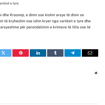
rtësit e tyre.
i dhe Krasniqi, e dinin ose kishin arsye të dinin se
i të kryheshin ose ishin kryer nga vartësit e tyre dhe
arsyeshme për parandalimin e krimeve të tilla ose të
k
Twitter
Pinterest
LinkedIn
Tumblr
Telegram
Email
Websi