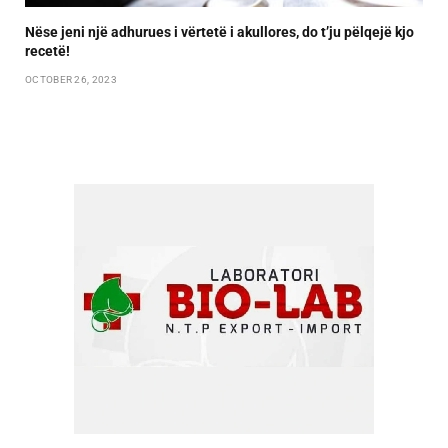
Nëse jeni një adhurues i vërtetë i akullores, do t’ju pëlqejë kjo
recetë!
OCTOBER 26, 2023