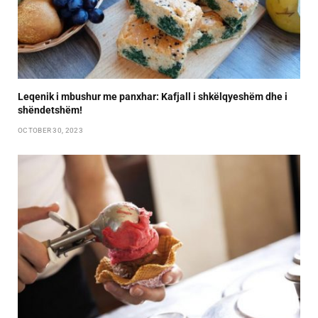
Leqenik i mbushur me panxhar: Kafjall i shkëlqyeshëm dhe i
shëndetshëm!
OCTOBER 30, 2023