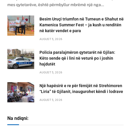
mes qytetarëve, është përmbyllur mbrëmë një nga…
Besim Uruçi triumfon në Turneun e Shahut në
Kamenica Summer Fest – ja kush u renditën
në katër vendet e para
AUGUST 5, 2026
Policia paralajmëron qytetarët në Gjilan:
Këto sende që i lini në veturë po i joshin
hajdutët
AUGUST 5, 2026
Një hapësirë e re për fëmijët në Strehimoren
“Liria” të Gjilanit, inaugurohet këndi i lodrave
AUGUST 5, 2026
Na ndiqni: