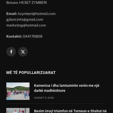
Botues: HESET ZYMBERI
Email:
hzymberi@hotmail.com
gjilani.info@gmail.com
marketing@hotmail.com
Kontakti:
O44176808
Facebook
X
(Twitter)
MË TË POPULLARIZUARAT
Kamenica i dha lamtumirën verës me një
darkë madhështore
AUGUST 5, 2026
Besim Uruçi triumfon në Turneun e Shahut në