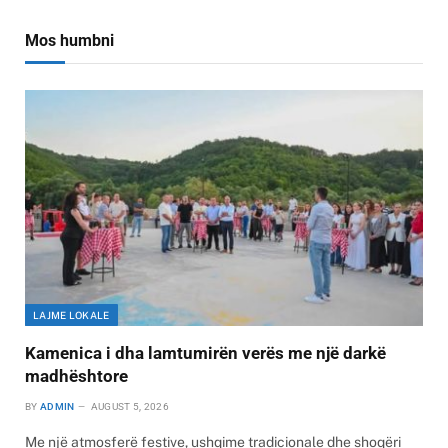
Mos humbni
LAJME LOKALE
Kamenica i dha lamtumirën verës me një darkë
madhështore
BY
ADMIN
AUGUST 5, 2026
Me një atmosferë festive, ushqime tradicionale dhe shoqëri