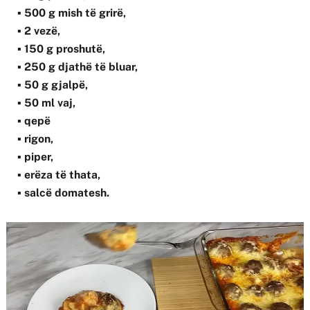
▪ 500 g mish të grirë,
▪ 2 vezë,
▪ 150 g proshutë,
▪ 250 g djathë të bluar,
▪ 50 g gjalpë,
▪ 50 ml vaj,
▪ qepë
▪ rigon,
▪ piper,
▪ erëza të thata,
▪ salcë domatesh.