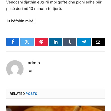
Vendosni djathin e grirë mbi qofte dhe piqni edhe për
pesë deri në 10 minuta të tjerë.
Ju bëfshin mirë!
Facebook
Twitter
Pinterest
LinkedIn
Tumblr
Telegram
Email
admin
Website
RELATED
POSTS