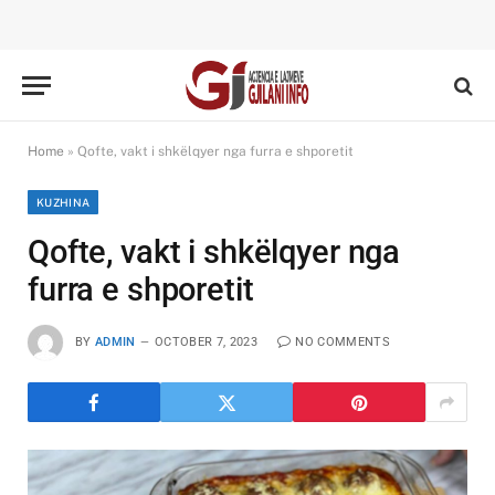
Home
»
Qofte, vakt i shkëlqyer nga furra e shporetit
KUZHINA
Qofte, vakt i shkëlqyer nga
furra e shporetit
BY
ADMIN
OCTOBER 7, 2023
NO COMMENTS