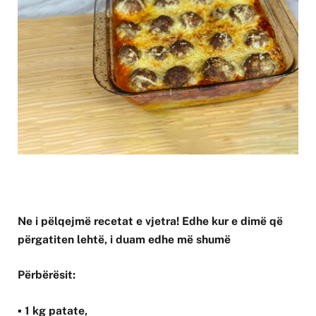
Ne i pëlqejmë recetat e vjetra! Edhe kur e dimë që
përgatiten lehtë, i duam edhe më shumë
Përbërësit:
▪ 1 kg patate,