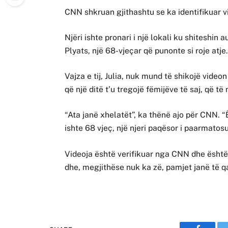
CNN shkruan gjithashtu se ka identifikuar v
Njëri ishte pronari i një lokali ku shiteshin
Plyats, një 68-vjeçar që punonte si roje atje
Vajza e tij, Julia, nuk mund të shikojë videon
që një ditë t’u tregojë fëmijëve të saj, që t
“Ata janë xhelatët”, ka thënë ajo për CNN. “
ishte 68 vjeç, një njeri paqësor i paarmatosu
Videoja është verifikuar nga CNN dhe ësht
dhe, megjithëse nuk ka zë, pamjet janë të q