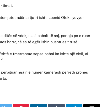
iktimat.
 automjetet ndërsa tjetri ishte Leonid Oleksiyovych
.
 e ditës së vdekjes së babait të saj, por ajo po e ruan
ë mos harrojnë sa të egër ishin pushtuesit rusë.
Është e tmerrshme sepse babai im ishte një civil, ai
r”.
ë përpiluar nga një numër kamerash përreth pronës
arta.