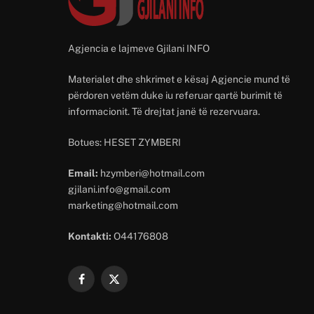
Agjencia e lajmeve Gjilani INFO
Materialet dhe shkrimet e kësaj Agjencie mund të
përdoren vetëm duke iu referuar qartë burimit të
informacionit. Të drejtat janë të rezervuara.
Botues: HESET ZYMBERI
Email:
hzymberi@hotmail.com
gjilani.info@gmail.com
marketing@hotmail.com
Kontakti:
O44176808
Facebook
X
(Twitter)