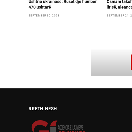
Ushtria ukrainase: Rusët dje humbën
Osmani takoh
470 ushtarë
lirisë, alean
SEPTEMBER 30, 2023
SEPTEMBER 21, 
RRETH NESH