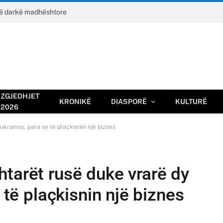
jë darkë madhështore
ZGJEDHJET
KRONIKË
DIASPORË
KULTURË
2026
ukrainas, para se të plaçkisnin një biznes
tarët rusë duke vrarë dy
e të plaçkisnin një biznes