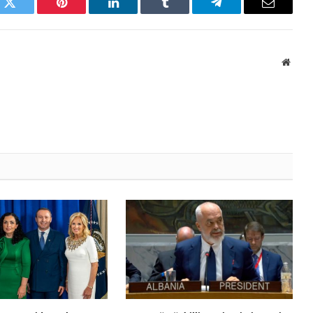
k
Twitter
Pinterest
LinkedIn
Tumblr
Telegram
Email
Websi