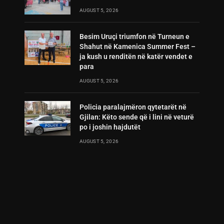
AUGUST 5, 2026
Besim Uruçi triumfon në Turneun e
Shahut në Kamenica Summer Fest –
ja kush u renditën në katër vendet e
para
AUGUST 5, 2026
Policia paralajmëron qytetarët në
Gjilan: Këto sende që i lini në veturë
po i joshin hajdutët
AUGUST 5, 2026