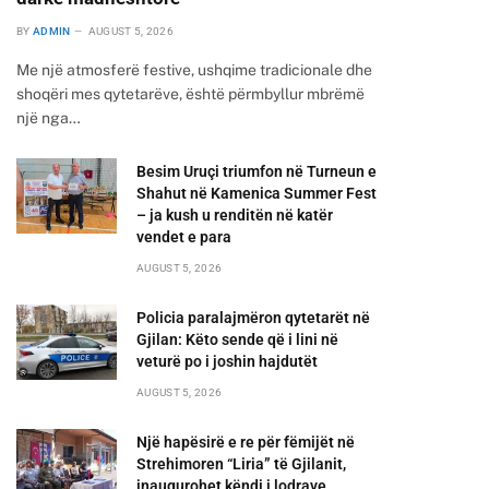
BY
ADMIN
AUGUST 5, 2026
Me një atmosferë festive, ushqime tradicionale dhe
shoqëri mes qytetarëve, është përmbyllur mbrëmë
një nga…
Besim Uruçi triumfon në Turneun e
Shahut në Kamenica Summer Fest
– ja kush u renditën në katër
vendet e para
AUGUST 5, 2026
Policia paralajmëron qytetarët në
Gjilan: Këto sende që i lini në
veturë po i joshin hajdutët
AUGUST 5, 2026
Një hapësirë e re për fëmijët në
Strehimoren “Liria” të Gjilanit,
inaugurohet këndi i lodrave