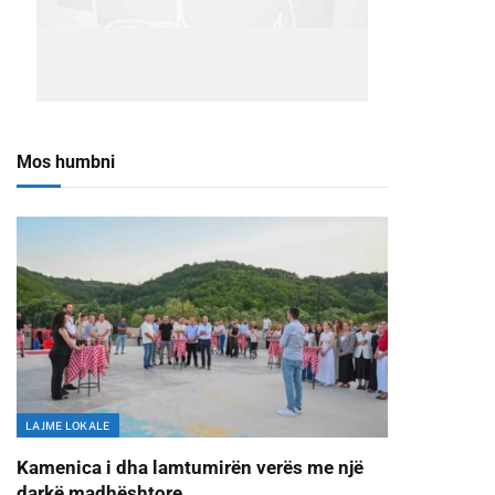
Mos humbni
LAJME LOKALE
Kamenica i dha lamtumirën verës me një
darkë madhështore