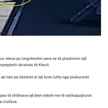
sur teksa po largoheshin para se të plaçkisnin një
ryeqytetit ukrainas të Kievit.
që tani po hetohet si një krim lufte nga prokurorët
ën pas të shtënave që bien ndesh me të ashtuquajturat
e civilëve.