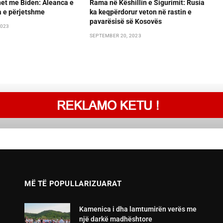
et me Biden: Aleanca e
Rama në Këshillin e Sigurimit: Rusia
ca e përjetshme
ka keqpërdorur veton në rastin e
pavarësisë së Kosovës
2023
SEPTEMBER 20, 2023
MË TË POPULLARIZUARAT
Kamenica i dha lamtumirën verës me
një darkë madhështore