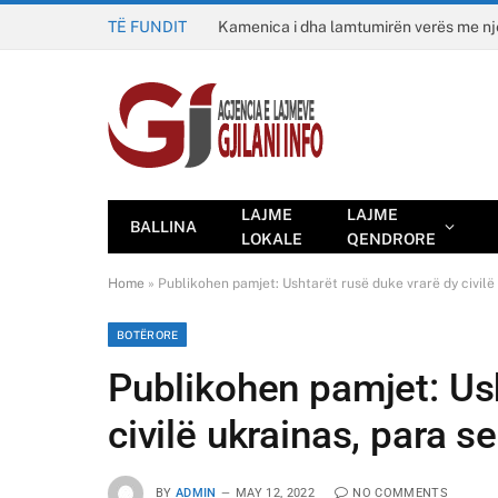
TË FUNDIT
Kamenica i dha lamtumirën verës me n
LAJME
LAJME
BALLINA
LOKALE
QENDRORE
Home
»
Publikohen pamjet: Ushtarët rusë duke vrarë dy civilë 
BOTËRORE
Publikohen pamjet: Ush
civilë ukrainas, para s
BY
ADMIN
MAY 12, 2022
NO COMMENTS