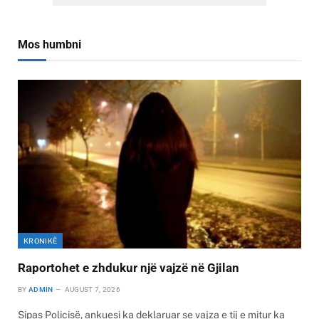
Mos humbni
KRONIKË
Raportohet e zhdukur një vajzë në Gjilan
BY
ADMIN
AUGUST 7, 2026
Sipas Policisë, ankuesi ka deklaruar se vajza e tij e mitur ka