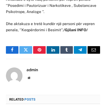
‘’Posedimi i Pautorizuar i Narkotikeve , Substancave
Psikotrope, Analoge ’’.
Dhe aktakuza e tretë kundër një personi për vepren
penale, ‘’Keqpërdorimi i Besimit’’.
/Gjilani INFO/
Facebook
Twitter
Pinterest
LinkedIn
Tumblr
Telegram
Email
admin
Website
RELATED
POSTS