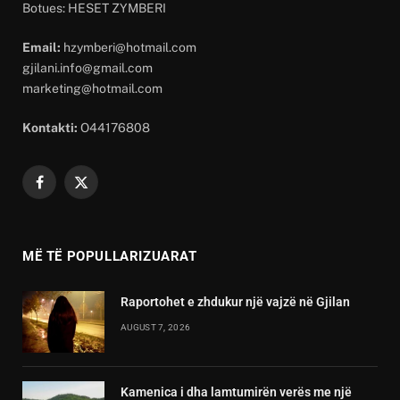
Botues: HESET ZYMBERI
Email:
hzymberi@hotmail.com
gjilani.info@gmail.com
marketing@hotmail.com
Kontakti:
O44176808
Facebook
X
(Twitter)
MË TË POPULLARIZUARAT
Raportohet e zhdukur një vajzë në Gjilan
AUGUST 7, 2026
Kamenica i dha lamtumirën verës me një