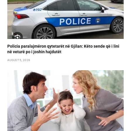
Policia paralajmëron qytetarët në Gjilan: Këto sende që i lini
në veturë po i joshin hajdutët
AUGUST 5, 2026