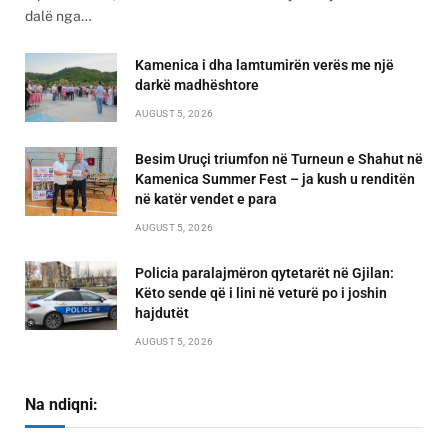
dalë nga…
Kamenica i dha lamtumirën verës me një
darkë madhështore
AUGUST 5, 2026
Besim Uruçi triumfon në Turneun e Shahut në
Kamenica Summer Fest – ja kush u renditën
në katër vendet e para
AUGUST 5, 2026
Policia paralajmëron qytetarët në Gjilan:
Këto sende që i lini në veturë po i joshin
hajdutët
AUGUST 5, 2026
Na ndiqni: