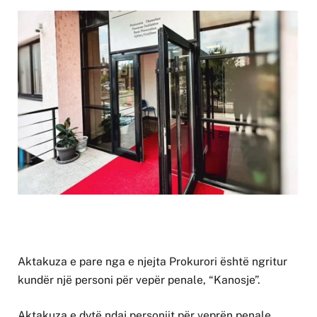
Aktakuza e pare nga e njejta Prokurori është ngritur
kundër një personi për vepër penale, “Kanosje”.
Aktakuza e dytë ndaj personiit për veprën penale