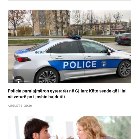
Policia paralajmëron qytetarët në Gjilan: Këto sende që i lini
në veturë po i joshin hajdutët
AUGUST 5, 2026