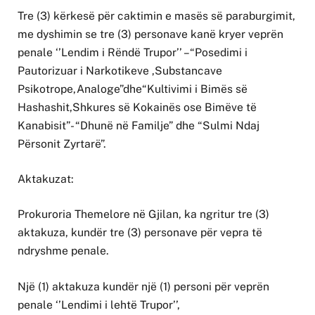
Tre (3) kërkesë për caktimin e masës së paraburgimit,
me dyshimin se tre (3) personave kanë kryer veprën
penale ‘’Lendim i Rëndë Trupor’’ –“Posedimi i
Pautorizuar i Narkotikeve ,Substancave
Psikotrope,Analoge”dhe“Kultivimi i Bimës së
Hashashit,Shkures së Kokainës ose Bimëve të
Kanabisit”- “Dhunë në Familje” dhe “Sulmi Ndaj
Përsonit Zyrtarë”.
Aktakuzat:
Prokuroria Themelore në Gjilan, ka ngritur tre (3)
aktakuza, kundër tre (3) personave për vepra të
ndryshme penale.
Një (1) aktakuza kundër një (1) personi për veprën
penale ‘’Lendimi i lehtë Trupor’’,