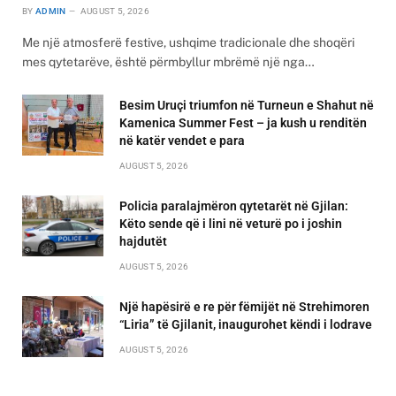
BY
ADMIN
AUGUST 5, 2026
Me një atmosferë festive, ushqime tradicionale dhe shoqëri
mes qytetarëve, është përmbyllur mbrëmë një nga…
Besim Uruçi triumfon në Turneun e Shahut në
Kamenica Summer Fest – ja kush u renditën
në katër vendet e para
AUGUST 5, 2026
Policia paralajmëron qytetarët në Gjilan:
Këto sende që i lini në veturë po i joshin
hajdutët
AUGUST 5, 2026
Një hapësirë e re për fëmijët në Strehimoren
“Liria” të Gjilanit, inaugurohet këndi i lodrave
AUGUST 5, 2026