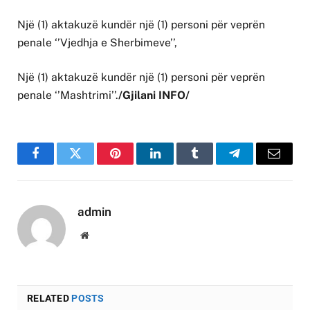
Një (1) aktakuzë kundër një (1) personi për veprën
penale ‘’Vjedhja e Sherbimeve’’,
Një (1) aktakuzë kundër një (1) personi për veprën
penale ‘’Mashtrimi’’.
/Gjilani INFO/
Facebook
Twitter
Pinterest
LinkedIn
Tumblr
Telegram
Email
admin
Website
RELATED
POSTS