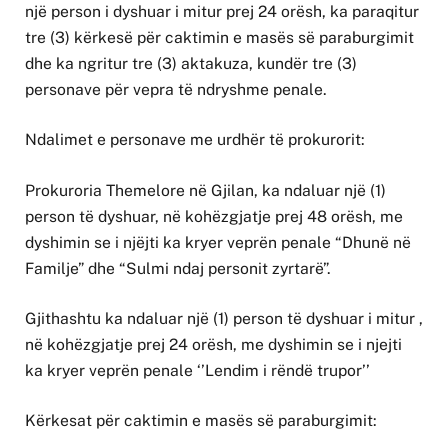
një person i dyshuar i mitur prej 24 orësh, ka paraqitur
tre (3) kërkesë për caktimin e masës së paraburgimit
dhe ka ngritur tre (3) aktakuza, kundër tre (3)
personave për vepra të ndryshme penale.
Ndalimet e personave me urdhër të prokurorit:
Prokuroria Themelore në Gjilan, ka ndaluar një (1)
person të dyshuar, në kohëzgjatje prej 48 orësh, me
dyshimin se i njëjti ka kryer veprën penale “Dhunë në
Familje” dhe “Sulmi ndaj personit zyrtarë”.
Gjithashtu ka ndaluar një (1) person të dyshuar i mitur ,
në kohëzgjatje prej 24 orësh, me dyshimin se i njejti
ka kryer veprën penale ‘’Lendim i rëndë trupor’’
Kërkesat për caktimin e masës së paraburgimit: