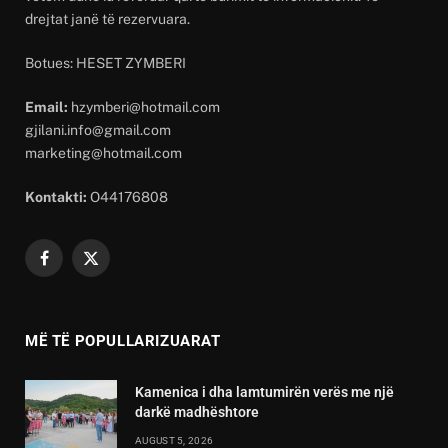
drejtat janë të rezervuara.
Botues: HESET ZYMBERI
Email:
hzymberi@hotmail.com
gjilani.info@gmail.com
marketing@hotmail.com
Kontakti:
O44176808
Facebook
X
(Twitter)
MË TË POPULLARIZUARAT
Kamenica i dha lamtumirën verës me një
darkë madhështore
AUGUST 5, 2026