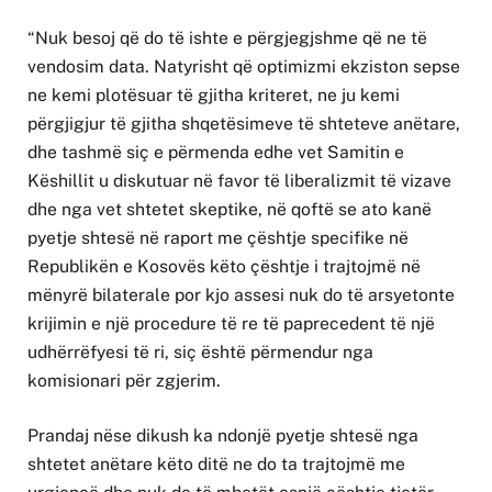
“Nuk besoj që do të ishte e përgjegjshme që ne të
vendosim data. Natyrisht që optimizmi ekziston sepse
ne kemi plotësuar të gjitha kriteret, ne ju kemi
përgjigjur të gjitha shqetësimeve të shteteve anëtare,
dhe tashmë siç e përmenda edhe vet Samitin e
Këshillit u diskutuar në favor të liberalizmit të vizave
dhe nga vet shtetet skeptike, në qoftë se ato kanë
pyetje shtesë në raport me çështje specifike në
Republikën e Kosovës këto çështje i trajtojmë në
mënyrë bilaterale por kjo assesi nuk do të arsyetonte
krijimin e një procedure të re të paprecedent të një
udhërrëfyesi të ri, siç është përmendur nga
komisionari për zgjerim.
Prandaj nëse dikush ka ndonjë pyetje shtesë nga
shtetet anëtare këto ditë ne do ta trajtojmë me