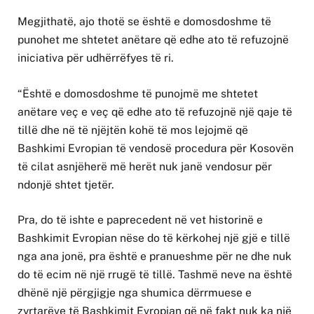
Megjithatë, ajo thotë se është e domosdoshme të
punohet me shtetet anëtare që edhe ato të refuzojnë
iniciativa për udhërrëfyes të ri.
“Është e domosdoshme të punojmë me shtetet
anëtare veç e veç që edhe ato të refuzojnë një qaje të
tillë dhe në të njëjtën kohë të mos lejojmë që
Bashkimi Evropian të vendosë procedura për Kosovën
të cilat asnjëherë më herët nuk janë vendosur për
ndonjë shtet tjetër.
Pra, do të ishte e paprecedent në vet historinë e
Bashkimit Evropian nëse do të kërkohej një gjë e tillë
nga ana jonë, pra është e pranueshme për ne dhe nuk
do të ecim në një rrugë të tillë. Tashmë neve na është
dhënë një përgjigje nga shumica dërrmuese e
zyrtarëve të Bashkimit Evropian që në fakt nuk ka një