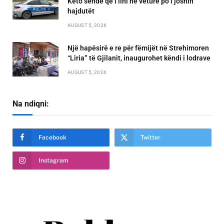
Këto sende që i lini në veturë po i joshin
hajdutët
AUGUST 5, 2026
Një hapësirë e re për fëmijët në Strehimoren
“Liria” të Gjilanit, inaugurohet këndi i lodrave
AUGUST 5, 2026
Na ndiqni:
Facebook
Twitter
Instagram