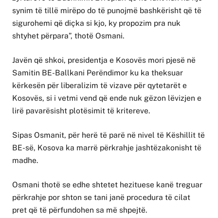
synim të tillë mirëpo do të punojmë bashkërisht që të
sigurohemi që diçka si kjo, ky propozim pra nuk
shtyhet përpara”, thotë Osmani.
Javën që shkoi, presidentja e Kosovës mori pjesë në
Samitin BE-Ballkani Perëndimor ku ka theksuar
kërkesën për liberalizim të vizave për qytetarët e
Kosovës, si i vetmi vend që ende nuk gëzon lëvizjen e
lirë pavarësisht plotësimit të kritereve.
Sipas Osmanit, për herë të parë në nivel të Këshillit të
BE-së, Kosova ka marrë përkrahje jashtëzakonisht të
madhe.
Osmani thotë se edhe shtetet hezituese kanë treguar
përkrahje por shton se tani janë procedura të cilat
pret që të përfundohen sa më shpejtë.