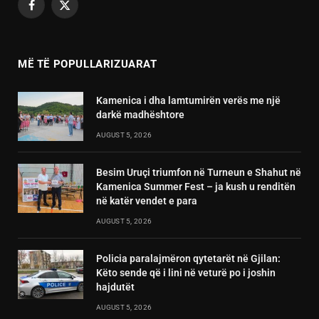
Facebook
X
(Twitter)
MË TË POPULLARIZUARAT
Kamenica i dha lamtumirën verës me një
darkë madhështore
AUGUST 5, 2026
Besim Uruçi triumfon në Turneun e Shahut në
Kamenica Summer Fest – ja kush u renditën
në katër vendet e para
AUGUST 5, 2026
Policia paralajmëron qytetarët në Gjilan:
Këto sende që i lini në veturë po i joshin
hajdutët
AUGUST 5, 2026