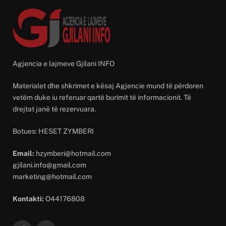
Agjencia e lajmeve Gjilani INFO
Materialet dhe shkrimet e kësaj Agjencie mund të përdoren
vetëm duke iu referuar qartë burimit të informacionit. Të
drejtat janë të rezervuara.
Botues: HESET ZYMBERI
Email:
hzymberi@hotmail.com
gjilani.info@gmail.com
marketing@hotmail.com
Kontakti:
O44176808