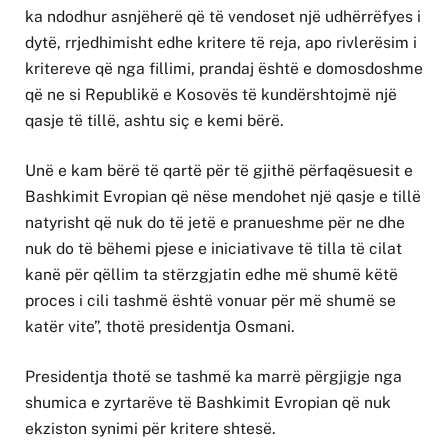
ka ndodhur asnjëherë që të vendoset një udhërrëfyes i
dytë, rrjedhimisht edhe kritere të reja, apo rivlerësim i
kritereve që nga fillimi, prandaj është e domosdoshme
që ne si Republikë e Kosovës të kundërshtojmë një
qasje të tillë, ashtu siç e kemi bërë.
Unë e kam bërë të qartë për të gjithë përfaqësuesit e
Bashkimit Evropian që nëse mendohet një qasje e tillë
natyrisht që nuk do të jetë e pranueshme për ne dhe
nuk do të bëhemi pjese e iniciativave të tilla të cilat
kanë për qëllim ta stërzgjatin edhe më shumë këtë
proces i cili tashmë është vonuar për më shumë se
katër vite”, thotë presidentja Osmani.
Presidentja thotë se tashmë ka marrë përgjigje nga
shumica e zyrtarëve të Bashkimit Evropian që nuk
ekziston synimi për kritere shtesë.