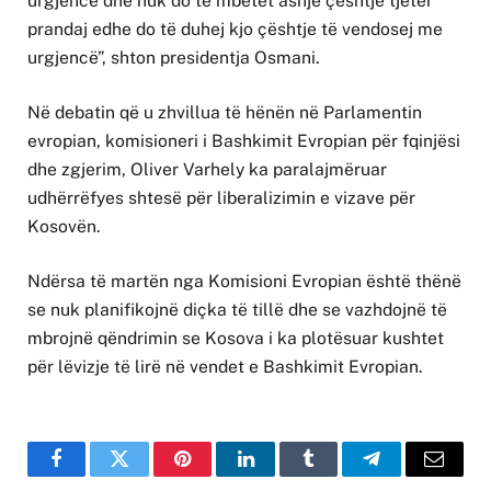
urgjencë dhe nuk do të mbetët asnjë çështje tjetër
prandaj edhe do të duhej kjo çështje të vendosej me
urgjencë”, shton presidentja Osmani.
Në debatin që u zhvillua të hënën në Parlamentin
evropian, komisioneri i Bashkimit Evropian për fqinjësi
dhe zgjerim, Oliver Varhely ka paralajmëruar
udhërrëfyes shtesë për liberalizimin e vizave për
Kosovën.
Ndërsa të martën nga Komisioni Evropian është thënë
se nuk planifikojnë diçka të tillë dhe se vazhdojnë të
mbrojnë qëndrimin se Kosova i ka plotësuar kushtet
për lëvizje të lirë në vendet e Bashkimit Evropian.
Facebook
Twitter
Pinterest
LinkedIn
Tumblr
Telegram
Email