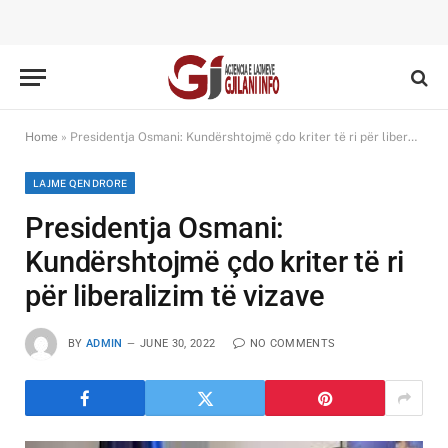
Home
»
Presidentja Osmani: Kundërshtojmë çdo kriter të ri për liberalizim të vizave
LAJME QENDRORE
Presidentja Osmani:
Kundërshtojmë çdo kriter të ri
për liberalizim të vizave
BY
ADMIN
JUNE 30, 2022
NO COMMENTS