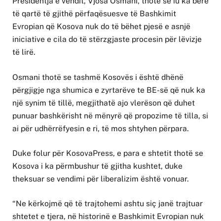
Presidentja e vendit, Vjosa Osmani, thotë se iu ka bërë
të qartë të gjithë përfaqësuesve të Bashkimit
Evropian që Kosova nuk do të bëhet pjesë e asnjë
iniciative e cila do të stërzgjaste procesin për lëvizje
të lirë.
Osmani thotë se tashmë Kosovës i është dhënë
përgjigje nga shumica e zyrtarëve te BE-së që nuk ka
një synim të tillë, megjithatë ajo vlerëson që duhet
punuar bashkërisht në mënyrë që propozime të tilla, si
ai për udhërrëfyesin e ri, të mos shtyhen përpara.
Duke folur për KosovaPress, e para e shtetit thotë se
Kosova i ka përmbushur të gjitha kushtet, duke
theksuar se vendimi për liberalizim është vonuar.
“Ne kërkojmë që të trajtohemi ashtu siç janë trajtuar
shtetet e tjera, në historinë e Bashkimit Evropian nuk