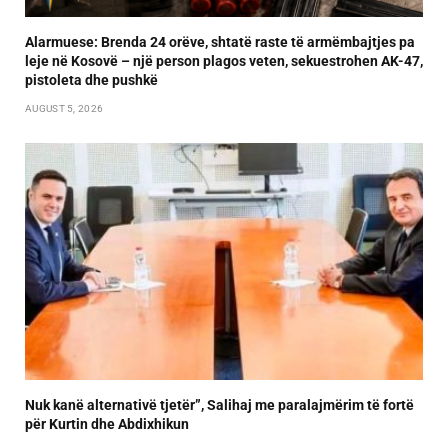
Alarmuese: Brenda 24 orëve, shtatë raste të armëmbajtjes pa
leje në Kosovë – një person plagos veten, sekuestrohen AK-47,
pistoleta dhe pushkë
AUGUST 5, 2026
Nuk kanë alternativë tjetër”, Salihaj me paralajmërim të fortë
për Kurtin dhe Abdixhikun