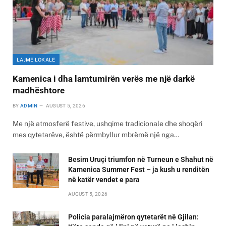
LAJME LOKALE
Kamenica i dha lamtumirën verës me një darkë
madhështore
BY
ADMIN
AUGUST 5, 2026
Me një atmosferë festive, ushqime tradicionale dhe shoqëri
mes qytetarëve, është përmbyllur mbrëmë një nga…
Besim Uruçi triumfon në Turneun e Shahut në
Kamenica Summer Fest – ja kush u renditën
në katër vendet e para
AUGUST 5, 2026
Policia paralajmëron qytetarët në Gjilan: