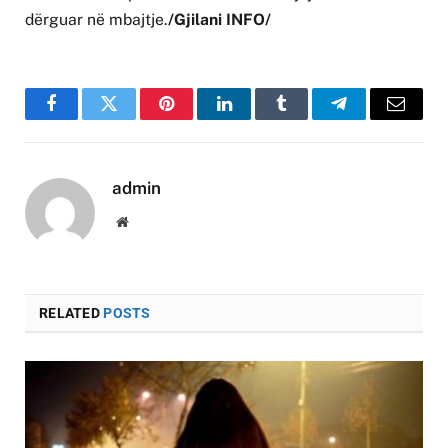
dërguar në mbajtje.
/Gjilani INFO/
Facebook
Twitter
Pinterest
LinkedIn
Tumblr
Telegram
Email
admin
Website
RELATED
POSTS