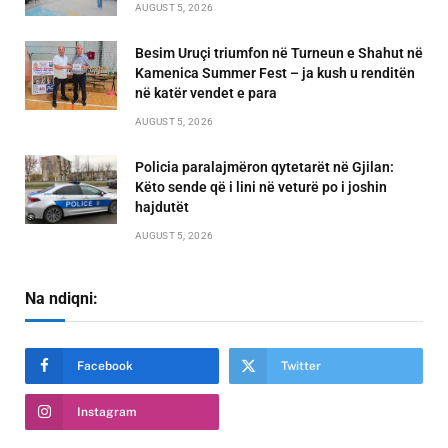
AUGUST 5, 2026
Besim Uruçi triumfon në Turneun e Shahut në
Kamenica Summer Fest – ja kush u renditën
në katër vendet e para
AUGUST 5, 2026
Policia paralajmëron qytetarët në Gjilan:
Këto sende që i lini në veturë po i joshin
hajdutët
AUGUST 5, 2026
Na ndiqni:
Facebook
Twitter
Instagram