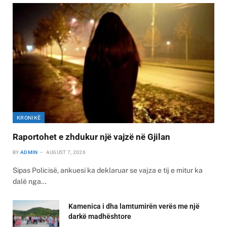
KRONIKË
Raportohet e zhdukur një vajzë në Gjilan
BY
ADMIN
AUGUST 7, 2026
Sipas Policisë, ankuesi ka deklaruar se vajza e tij e mitur ka
dalë nga…
Kamenica i dha lamtumirën verës me një
darkë madhështore