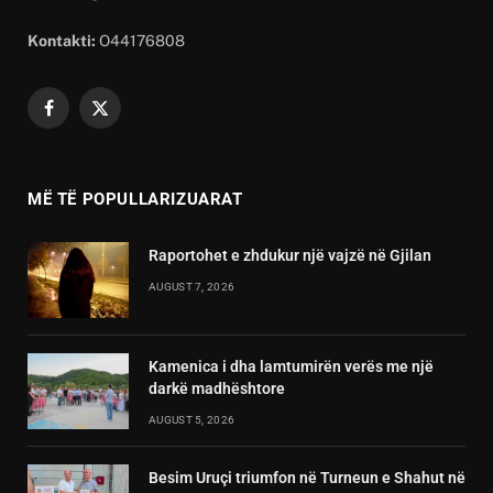
Kontakti:
O44176808
Facebook
X
(Twitter)
MË TË POPULLARIZUARAT
Raportohet e zhdukur një vajzë në Gjilan
AUGUST 7, 2026
Kamenica i dha lamtumirën verës me një
darkë madhështore
AUGUST 5, 2026
Besim Uruçi triumfon në Turneun e Shahut në