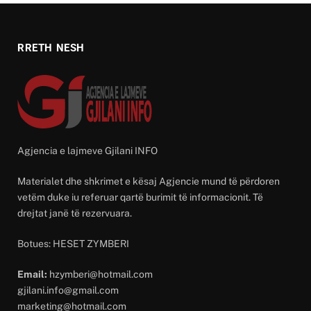
RRETH NESH
Agjencia e lajmeve Gjilani INFO
Materialet dhe shkrimet e kësaj Agjencie mund të përdoren
vetëm duke iu referuar qartë burimit të informacionit. Të
drejtat janë të rezervuara.
Botues: HESET ZYMBERI
Email:
hzymberi@hotmail.com
gjilani.info@gmail.com
marketing@hotmail.com