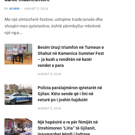
BY
ADMIN
AUGUST 5, 2026
Me një atmosferë festive, ushqime tradicionale dhe
shoqëri mes qytetarëve, është përmbyllur mbrëmë
një nga…
Besim Uruçi triumfon në Turneun e
Shahut në Kamenica Summer Fest
– ja kush u renditën në katër
vendet e para
AUGUST 5, 2026
Policia paralajmëron qytetarët në
Gjilan: Këto sende që i lini në
veturë po i joshin hajdutët
AUGUST 5, 2026
Një hapësirë e re për fëmijët në
Strehimoren “Liria” të Gjilanit,
inaugurohet këndi i lodrave