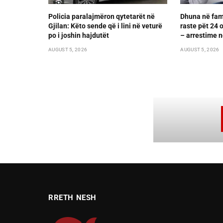
Policia paralajmëron qytetarët në
Dhuna në fami
Gjilan: Këto sende që i lini në veturë
raste pët 24 
po i joshin hajdutët
– arrestime n
AUGUST 5, 2026
AUGUST 5, 2026
RRETH NESH