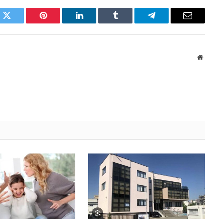
k
Twitter
Pinterest
LinkedIn
Tumblr
Telegram
Email
Websi