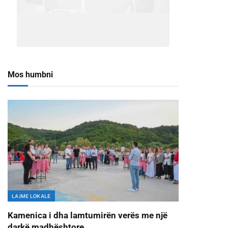
Mos humbni
LAJME LOKALE
Kamenica i dha lamtumirën verës me një
darkë madhështore