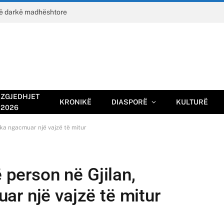
jë darkë madhështore
ZGJEDHJET
KRONIKË
DIASPORË
KULTURË
2026
 ka ngacmuar një vajzë të mitur
ë person në Gjilan,
ar një vajzë të mitur