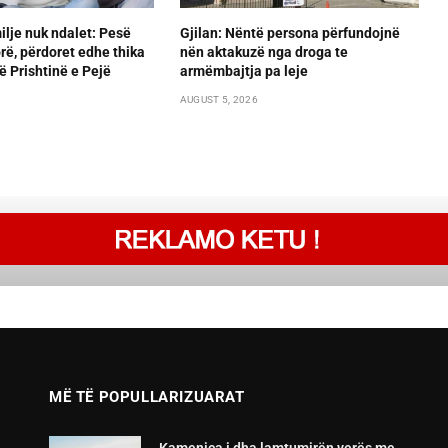
lje nuk ndalet: Pesë
Gjilan: Nëntë persona përfundojnë
orë, përdoret edhe thika
nën aktakuzë nga droga te
ë Prishtinë e Pejë
armëmbajtja pa leje
AUGUST 5, 2026
MË TË POPULLARIZUARAT