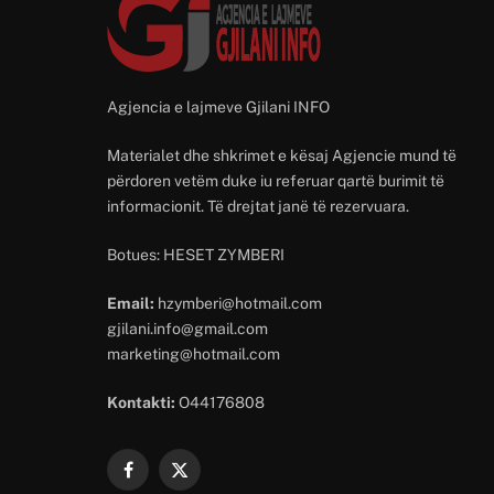
Agjencia e lajmeve Gjilani INFO
Materialet dhe shkrimet e kësaj Agjencie mund të
përdoren vetëm duke iu referuar qartë burimit të
informacionit. Të drejtat janë të rezervuara.
Botues: HESET ZYMBERI
Email:
hzymberi@hotmail.com
gjilani.info@gmail.com
marketing@hotmail.com
Kontakti:
O44176808
Facebook
X