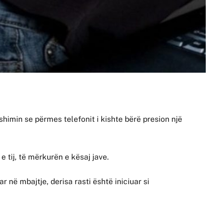
shimin se përmes telefonit i kishte bërë presion një
e tij, të mërkurën e kësaj jave.
r në mbajtje, derisa rasti është iniciuar si