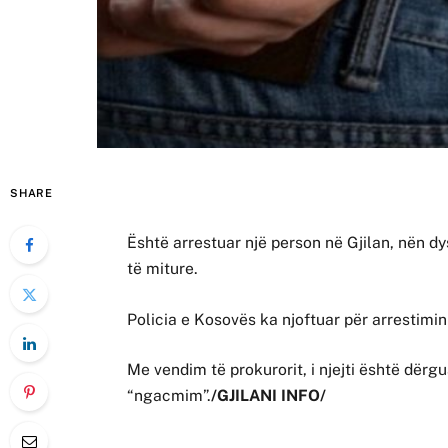
SHARE
Është arrestuar një person në Gjilan, nën dy
të miture.
Policia e Kosovës ka njoftuar për arrestimin 
Me vendim të prokurorit, i njejti është dërgua
“ngacmim”.
/GJILANI INFO/