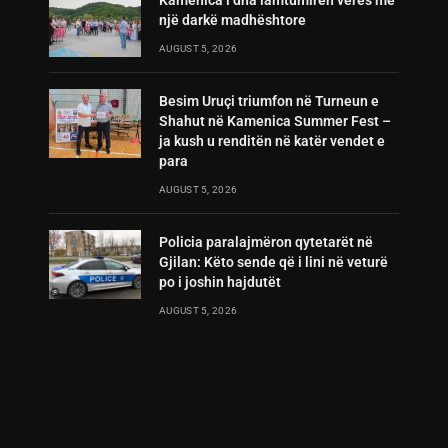
Kamenica i dha lamtumirën verës me
një darkë madhështore
AUGUST 5, 2026
Besim Uruçi triumfon në Turneun e
Shahut në Kamenica Summer Fest –
ja kush u renditën në katër vendet e
para
AUGUST 5, 2026
Policia paralajmëron qytetarët në
Gjilan: Këto sende që i lini në veturë
po i joshin hajdutët
AUGUST 5, 2026