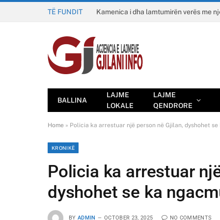
TË FUNDIT
Kamenica i dha lamtumirën verës me n
LAJME
LAJME
BALLINA
LOKALE
QENDRORE
Home
»
Policia ka arrestuar një person në Gjilan, dyshohet se
KRONIKË
Policia ka arrestuar nj
dyshohet se ka ngacmu
BY
ADMIN
OCTOBER 23, 2025
NO COMMENTS