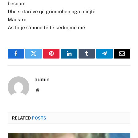
besuam
Dhe sirtarëve që grimcohen nga minjtë
Maestro
As falje s’mund të të kërkojmë mē
Facebook
Twitter
Pinterest
LinkedIn
Tumblr
Telegram
Email
admin
Website
RELATED
POSTS