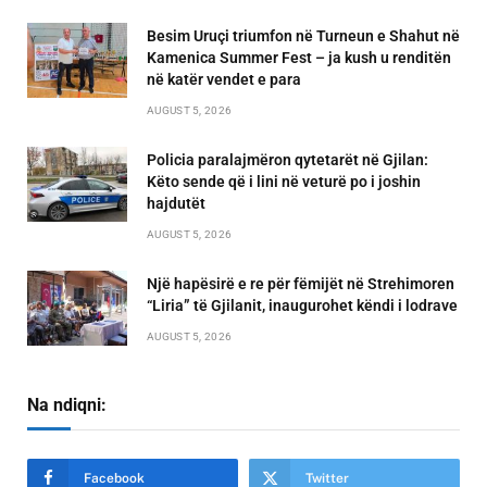
Besim Uruçi triumfon në Turneun e Shahut në
Kamenica Summer Fest – ja kush u renditën
në katër vendet e para
AUGUST 5, 2026
Policia paralajmëron qytetarët në Gjilan:
Këto sende që i lini në veturë po i joshin
hajdutët
AUGUST 5, 2026
Një hapësirë e re për fëmijët në Strehimoren
“Liria” të Gjilanit, inaugurohet këndi i lodrave
AUGUST 5, 2026
Na ndiqni:
Facebook
Twitter