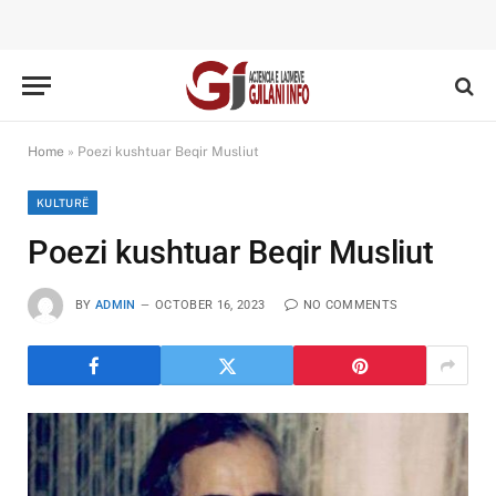
Home
»
Poezi kushtuar Beqir Musliut
KULTURË
Poezi kushtuar Beqir Musliut
BY
ADMIN
OCTOBER 16, 2023
NO COMMENTS