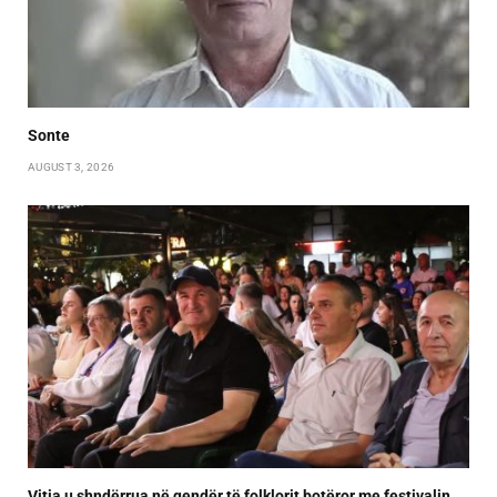
Sonte
AUGUST 3, 2026
Vitia u shndërrua në qendër të folklorit botëror me festivalin