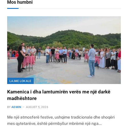
Mos humbni
LAJME LOKALE
Kamenica i dha lamtumirën verës me një darkë
madhështore
BY
ADMIN
AUGUST 5, 2026
Me një atmosferë festive, ushqime tradicionale dhe shoqëri
mes qytetarëve, është përmbyllur mbrëmë një nga…