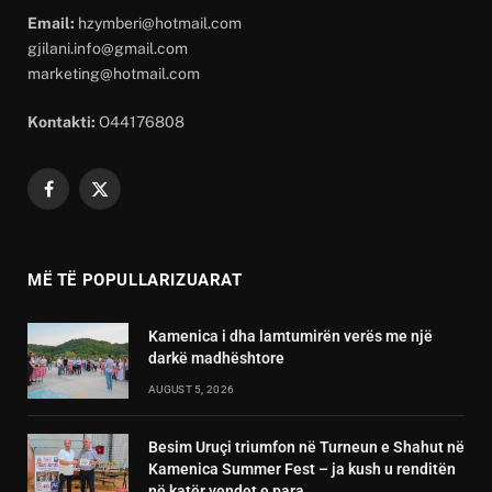
Email:
hzymberi@hotmail.com
gjilani.info@gmail.com
marketing@hotmail.com
Kontakti:
O44176808
Facebook
X
(Twitter)
MË TË POPULLARIZUARAT
Kamenica i dha lamtumirën verës me një
darkë madhështore
AUGUST 5, 2026
Besim Uruçi triumfon në Turneun e Shahut në
Kamenica Summer Fest – ja kush u renditën
në katër vendet e para