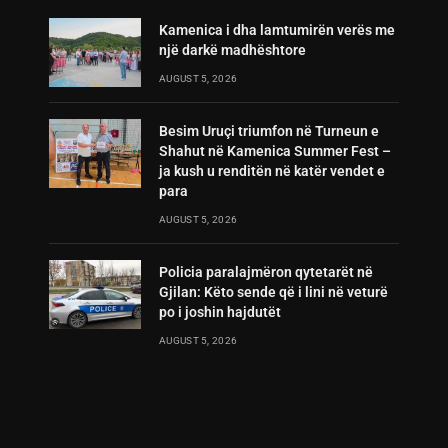
Kamenica i dha lamtumirën verës me
një darkë madhështore
AUGUST 5, 2026
Besim Uruçi triumfon në Turneun e
Shahut në Kamenica Summer Fest –
ja kush u renditën në katër vendet e
para
AUGUST 5, 2026
Policia paralajmëron qytetarët në
Gjilan: Këto sende që i lini në veturë
po i joshin hajdutët
AUGUST 5, 2026