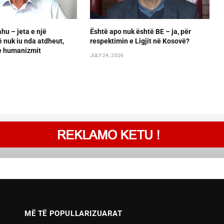
hu – jeta e një
Është apo nuk është BE – ja, për
 nuk iu nda atdheut,
respektimin e Ligjit në Kosovë?
he humanizmit
JULY 24, 2026
MË TË POPULLARIZUARAT