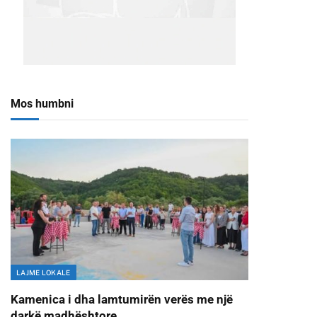
Mos humbni
LAJME LOKALE
Kamenica i dha lamtumirën verës me një
darkë madhështore