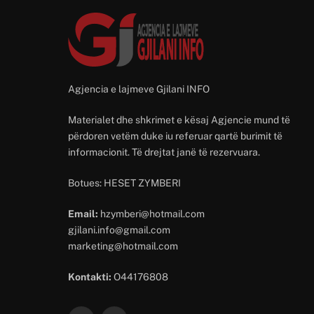
Agjencia e lajmeve Gjilani INFO
Materialet dhe shkrimet e kësaj Agjencie mund të
përdoren vetëm duke iu referuar qartë burimit të
informacionit. Të drejtat janë të rezervuara.
Botues: HESET ZYMBERI
Email:
hzymberi@hotmail.com
gjilani.info@gmail.com
marketing@hotmail.com
Kontakti:
O44176808