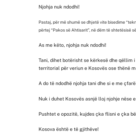
Njohja nuk ndodhi!
Pastaj, për më shumë se dhjetë vite bisedime “tek
përtej “Pakos së Ahtisarit”, në dëm të shtetësisë 
As me këto, njohja nuk ndodhi!
Tani, dihet botërisht se kërkesë dhe qëllim i
territorial për veriun e Kosovës ose thënë m
A do të ndodhë njohja tani dhe si e me çfarë
Nuk i duhet Kosovës asnjë lloj njohje nëse 
Pushtet e opozitë, kujdes çka flisni e çka bë
Kosova është e të gjithëve!