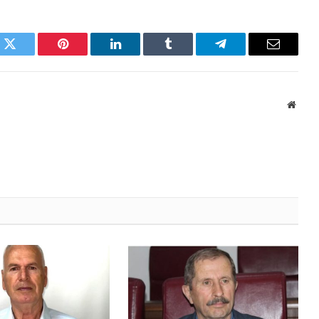
k
Twitter
Pinterest
LinkedIn
Tumblr
Telegram
Email
Websi