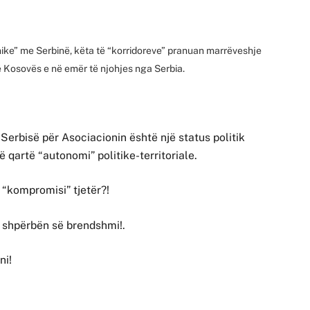
nike” me Serbinë, këta të “korridoreve” pranuan marrëveshje
së Kosovës e në emër të njohjes nga Serbia.
 Serbisë për Asociacionin është një status politik
ë qartë “autonomi” politike-territoriale.
 “kompromisi” tjetër?!
e shpërbën së brendshmi!.
ni!