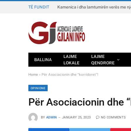
TË FUNDIT
Kamenica i dha lamtumirën verës me n
LAJME
LAJME
BALLINA
LOKALE
QENDRORE
Home
»
Për Asociacionin dhe “korridoret”!
OPINIONE
Për Asociacionin dhe “
BY
ADMIN
JANUARY 25, 2023
NO COMMENTS