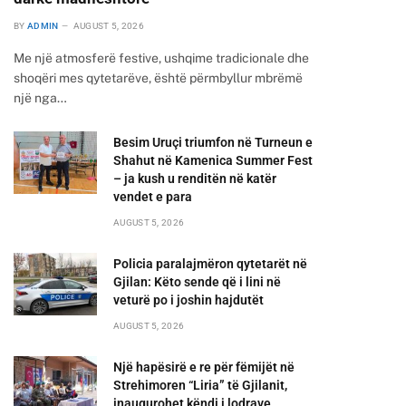
BY
ADMIN
AUGUST 5, 2026
Me një atmosferë festive, ushqime tradicionale dhe
shoqëri mes qytetarëve, është përmbyllur mbrëmë
një nga…
Besim Uruçi triumfon në Turneun e
Shahut në Kamenica Summer Fest
– ja kush u renditën në katër
vendet e para
AUGUST 5, 2026
Policia paralajmëron qytetarët në
Gjilan: Këto sende që i lini në
veturë po i joshin hajdutët
AUGUST 5, 2026
Një hapësirë e re për fëmijët në
Strehimoren “Liria” të Gjilanit,
inaugurohet këndi i lodrave