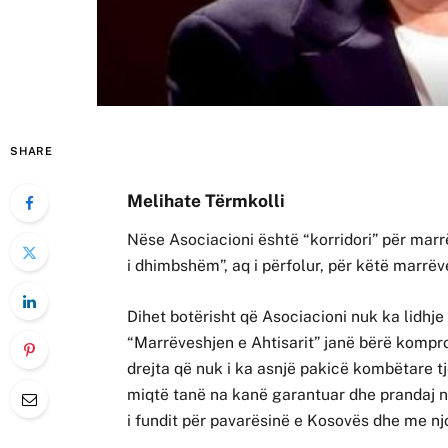
SHARE
Melihate Tërmkolli
Nëse Asociacioni është “korridori” për marr
i dhimbshëm”, aq i përfolur, për këtë marrëv
Dihet botërisht që Asociacioni nuk ka lidhj
“Marrëveshjen e Ahtisarit” janë bërë komp
drejta që nuk i ka asnjë pakicë kombëtare t
miqtë tanë na kanë garantuar dhe prandaj 
i fundit për pavarësinë e Kosovës dhe me nj