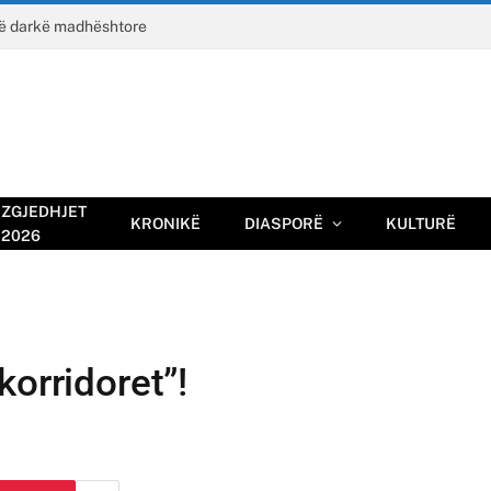
jë darkë madhështore
ZGJEDHJET
KRONIKË
DIASPORË
KULTURË
2026
korridoret”!