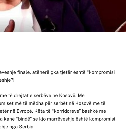
ëveshje finale, atëherë çka tjetër është “kompromisi
eshje?!
e me të drejtat e serbëve në Kosovë. Me
romiset më të mëdha për serbët në Kosovë me të
jetër në Evropë. Këta të “korridoreve” bashkë me
na kanë “bindë” se kjo marrëveshje është kompromisi
ohje nga Serbia!