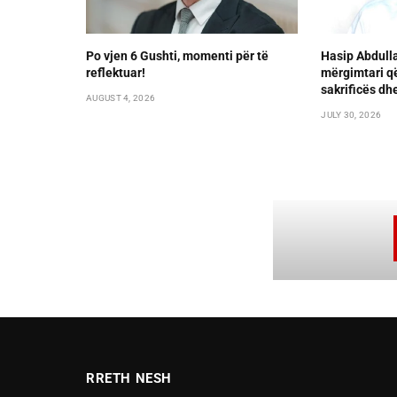
Po vjen 6 Gushti, momenti për të
Hasip Abdulla
reflektuar!
mërgimtari që
sakrificës d
AUGUST 4, 2026
JULY 30, 2026
RRETH NESH