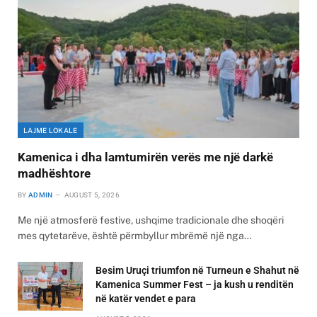
LAJME LOKALE
Kamenica i dha lamtumirën verës me një darkë
madhështore
BY
ADMIN
AUGUST 5, 2026
Me një atmosferë festive, ushqime tradicionale dhe shoqëri
mes qytetarëve, është përmbyllur mbrëmë një nga…
Besim Uruçi triumfon në Turneun e Shahut në
Kamenica Summer Fest – ja kush u renditën
në katër vendet e para