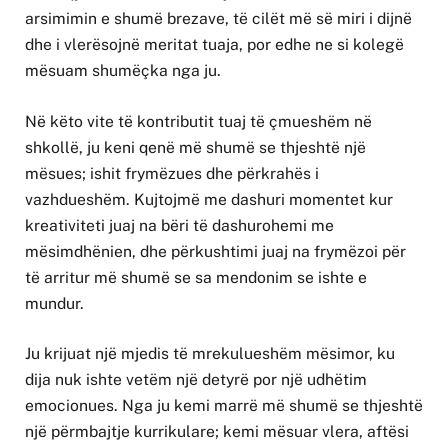
arsimimin e shumë brezave, të cilët më së miri i dijnë
dhe i vlerësojnë meritat tuaja, por edhe ne si kolegë
mësuam shumëçka nga ju.
Në këto vite të kontributit tuaj të çmueshëm në
shkollë, ju keni qenë më shumë se thjeshtë një
mësues; ishit frymëzues dhe përkrahës i
vazhdueshëm. Kujtojmë me dashuri momentet kur
kreativiteti juaj na bëri të dashurohemi me
mësimdhënien, dhe përkushtimi juaj na frymëzoi për
të arritur më shumë se sa mendonim se ishte e
mundur.
Ju krijuat një mjedis të mrekulueshëm mësimor, ku
dija nuk ishte vetëm një detyrë por një udhëtim
emocionues. Nga ju kemi marrë më shumë se thjeshtë
një përmbajtje kurrikulare; kemi mësuar vlera, aftësi