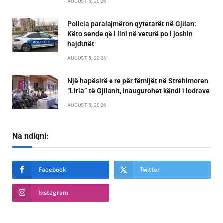
AUGUST 5, 2026
Policia paralajmëron qytetarët në Gjilan:
Këto sende që i lini në veturë po i joshin
hajdutët
AUGUST 5, 2026
Një hapësirë e re për fëmijët në Strehimoren
“Liria” të Gjilanit, inaugurohet këndi i lodrave
AUGUST 5, 2026
Na ndiqni:
Facebook
Twitter
Instagram