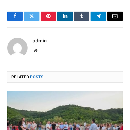
Facebook
Twitter
Pinterest
LinkedIn
Tumblr
Telegram
Email
admin
Website
RELATED
POSTS