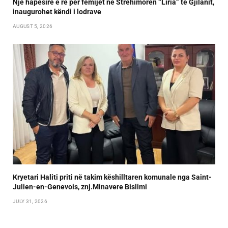
Një hapësirë e re për fëmijët në Strehimoren “Liria” të Gjilanit,
inaugurohet këndi i lodrave
AUGUST 5, 2026
Kryetari Haliti priti në takim këshilltaren komunale nga Saint-
Julien-en-Genevois, znj.Minavere Bislimi
JULY 31, 2026