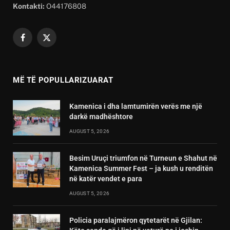
Kontakti:
O44176808
Facebook
X
(Twitter)
MË TË POPULLARIZUARAT
Kamenica i dha lamtumirën verës me një
darkë madhështore
AUGUST 5, 2026
Besim Uruçi triumfon në Turneun e Shahut në
Kamenica Summer Fest – ja kush u renditën
në katër vendet e para
AUGUST 5, 2026
Policia paralajmëron qytetarët në Gjilan: