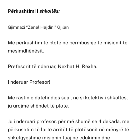
P
ë
rkushtimi i
shkollës:
Gjimnazi “Zenel Hajdini” Gjilan
Me përkushtim të plotë në përmbushje të misionit të
mësimdhënësit.
Prefesorit të nderuar, Nexhat H. Rexha.
I nderuar Profesor!
Me rastin e datëlindjes suaj, ne si kolektiv i shkollës,
ju urojmë shëndet të plotë.
Ju i nderuari profesor, për më shumë se 4 dekada, me
përkushtim të lartë arritët të plotësonit në mënyrë të
shkëlqyeshme misionin tuaj në edukimin dhe