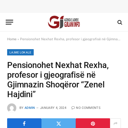
Home
»
Pensionohet Nexhat Rexha, profesor i gjeografisë në Gjimnazin Shoqëror “Zenel Hajdini”
LAJME LOKALE
Pensionohet Nexhat Rexha,
profesor i gjeografisë në
Gjimnazin Shoqëror “Zenel
Hajdini”
BY
ADMIN
JANUARY 4, 2024
NO COMMENTS