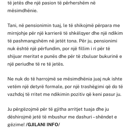
të jetës dhe një pasion të përhershëm në
mësimdhënie.
Tani, në pensionimin tuaj, le të shikojmë përpara me
mirnjohje për një karrierë të shkëlqyer dhe një ndikim
të pashmangshëm në jetët tona. Për ju, pensionimi
nuk është një përfundim, por një fillim i ri për të
shijuar meritat e punës dhe për të zbuluar bukurinë e
një periudhe të re të jetës.
Ne nuk do të harrojmë se mësimdhënia juaj nuk ishte
vetëm një detyrë formale, por një trashëgimi që do të
vazhdoj të rritet me ndikimin pozitiv që keni pasur ju.
Ju përgëzojmë për të gjitha arritjet tuaja dhe ju
dëshirojmë jetë të mbushur me dashuri – shëndet e
gëzime!
/GJILANI INFO/