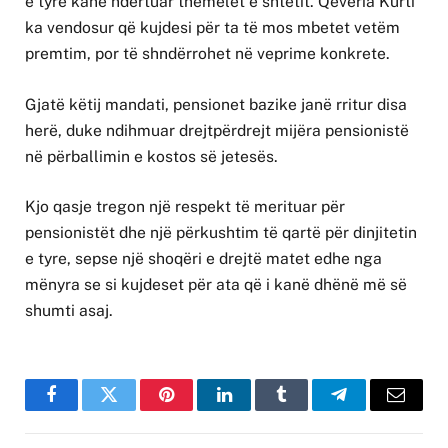
e tyre kanë ndërtuar themelet e shtetit. Qeveria Kurti
ka vendosur që kujdesi për ta të mos mbetet vetëm
premtim, por të shndërrohet në veprime konkrete.
Gjatë këtij mandati, pensionet bazike janë rritur disa
herë, duke ndihmuar drejtpërdrejt mijëra pensionistë
në përballimin e kostos së jetesës.
Kjo qasje tregon një respekt të merituar për
pensionistët dhe një përkushtim të qartë për dinjitetin
e tyre, sepse një shoqëri e drejtë matet edhe nga
mënyra se si kujdeset për ata që i kanë dhënë më së
shumti asaj.
Facebook
Twitter
Pinterest
LinkedIn
Tumblr
Telegram
Email