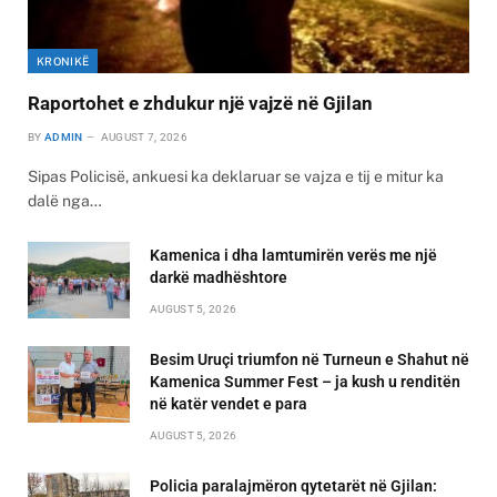
KRONIKË
Raportohet e zhdukur një vajzë në Gjilan
BY
ADMIN
AUGUST 7, 2026
Sipas Policisë, ankuesi ka deklaruar se vajza e tij e mitur ka
dalë nga…
Kamenica i dha lamtumirën verës me një
darkë madhështore
AUGUST 5, 2026
Besim Uruçi triumfon në Turneun e Shahut në
Kamenica Summer Fest – ja kush u renditën
në katër vendet e para
AUGUST 5, 2026
Policia paralajmëron qytetarët në Gjilan: