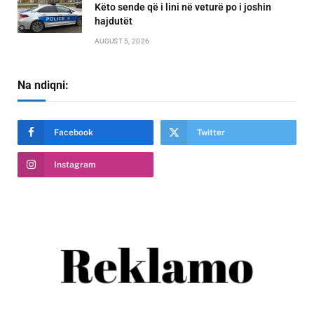
Këto sende që i lini në veturë po i joshin
hajdutët
AUGUST 5, 2026
Na ndiqni:
Facebook
Twitter
Instagram