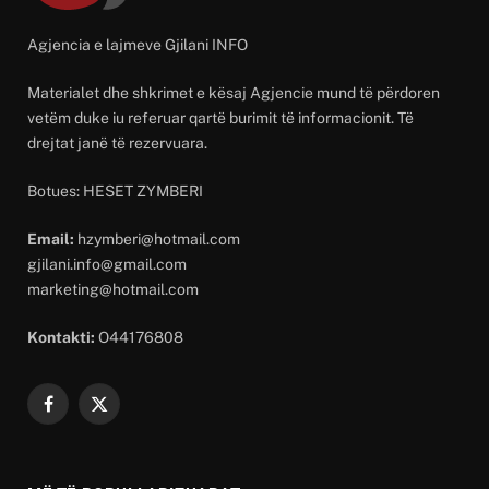
Agjencia e lajmeve Gjilani INFO
Materialet dhe shkrimet e kësaj Agjencie mund të përdoren
vetëm duke iu referuar qartë burimit të informacionit. Të
drejtat janë të rezervuara.
Botues: HESET ZYMBERI
Email:
hzymberi@hotmail.com
gjilani.info@gmail.com
marketing@hotmail.com
Kontakti:
O44176808
Facebook
X
(Twitter)