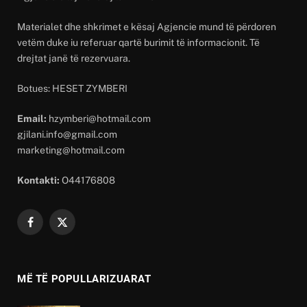
Materialet dhe shkrimet e kësaj Agjencie mund të përdoren
vetëm duke iu referuar qartë burimit të informacionit. Të
drejtat janë të rezervuara.
Botues: HESET ZYMBERI
Email:
hzymberi@hotmail.com
gjilani.info@gmail.com
marketing@hotmail.com
Kontakti:
O44176808
Facebook
X
(Twitter)
MË TË POPULLARIZUARAT