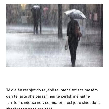
Të dielën reshjet do të jenë të intensitetit të mesëm
deri të lartë dhe parashihen të përfshijnë gjithë
territorin, ndërsa në viset malore reshjet e shiut do të
shoqërohen edhe me borë.