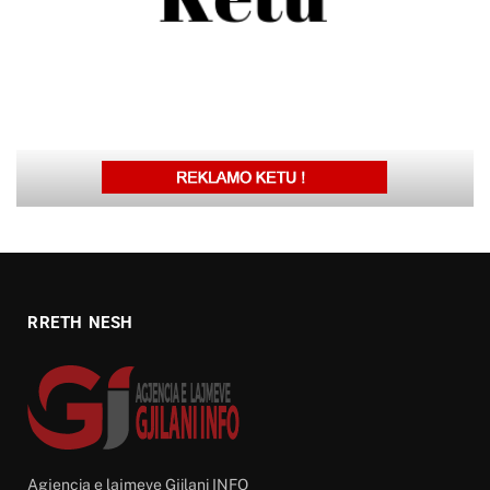
RRETH NESH
Agjencia e lajmeve Gjilani INFO