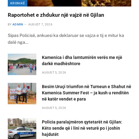
KRONIKË
Raportohet e zhdukur një vajzë në Gjilan
BY
ADMIN
AUGUST 7, 2026
Sipas Policisë, ankuesi ka deklaruar se vajza e tij e mitur ka
dalë nga…
Kamenica i dha lamtumirën verës me një
darkë madhështore
AUGUST 5, 2026
Besim Uruçi triumfon në Turneun e Shahut në
Kamenica Summer Fest – ja kush u renditën
në katër vendet e para
AUGUST 5, 2026
Policia paralajmëron qytetarët në Gjilan:
Këto sende që i lini në veturë po i joshin
hajdutët