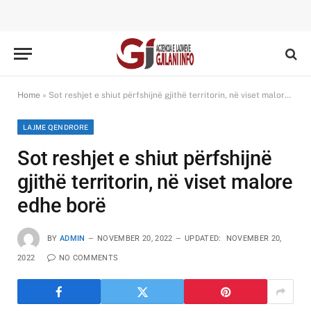
Home
»
Sot reshjet e shiut përfshijnë gjithë territorin, në viset malore edhe borë
LAJME QENDRORE
Sot reshjet e shiut përfshijnë
gjithë territorin, në viset malore
edhe borë
BY
ADMIN
NOVEMBER 20, 2022
UPDATED:
NOVEMBER 20,
2022
NO COMMENTS