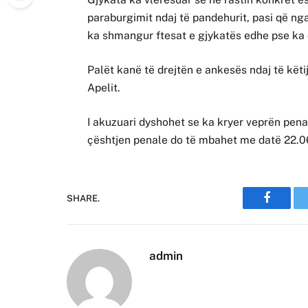
paraburgimit ndaj të pandehurit, pasi që ng
ka shmangur ftesat e gjykatës edhe pse ka q
Palët kanë të drejtën e ankesës ndaj të kët
Apelit.
I akuzuari dyshohet se ka kryer veprën pena
çështjen penale do të mbahet me datë 22.0
SHARE.
Faceboo
admin