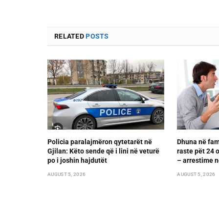
RELATED
POSTS
Policia paralajmëron qytetarët në
Dhuna në fami
Gjilan: Këto sende që i lini në veturë
raste pët 24 
po i joshin hajdutët
– arrestime n
AUGUST 5, 2026
AUGUST 5, 2026