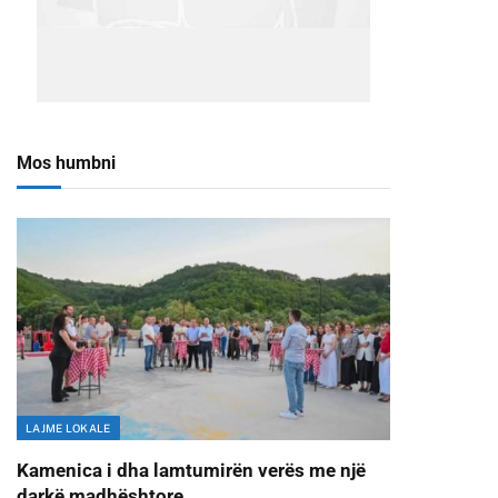
Mos humbni
LAJME LOKALE
Kamenica i dha lamtumirën verës me një
darkë madhështore