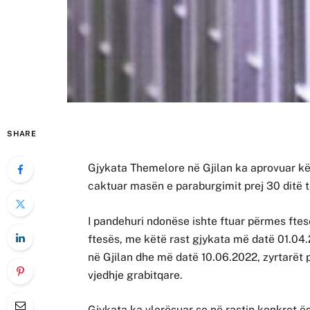
SHARE
Gjykata Themelore në Gjilan ka aprovuar kër
caktuar masën e paraburgimit prej 30 ditë t
I pandehuri ndonëse ishte ftuar përmes ftes
ftesës, me këtë rast gjykata më datë 01.04.
në Gjilan dhe më datë 10.06.2022, zyrtarët p
vjedhje grabitqare.
Gjykata ka vlerësuar se në rastin konkret ës