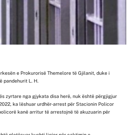
kesën e Prokurorisë Themelore të Gjilanit, duke i
ë pandehurit L. H.
ës zyrtare nga gjykata disa herë, nuk është përgjigjur
2022, ka lëshuar urdhër-arrest për Stacionin Policor
olicorë kanë arritur të arrestojnë të akuzuarin për
htë plotësuar kushti ligjor për caktimin e