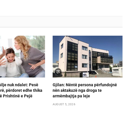
lje nuk ndalet: Pesë
Gjilan: Nëntë persona përfundojnë
orë, përdoret edhe thika
nën aktakuzë nga droga te
ë Prishtinë e Pejë
armëmbajtja pa leje
AUGUST 5, 2026