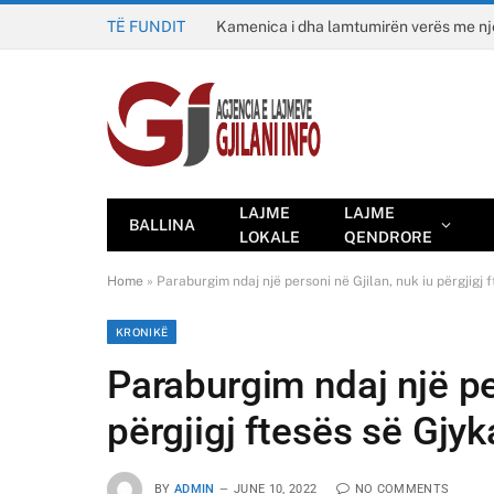
TË FUNDIT
Kamenica i dha lamtumirën verës me n
LAJME
LAJME
BALLINA
LOKALE
QENDRORE
Home
»
Paraburgim ndaj një personi në Gjilan, nuk iu përgjigj 
KRONIKË
Paraburgim ndaj një per
përgjigj ftesës së Gjyk
BY
ADMIN
JUNE 10, 2022
NO COMMENTS