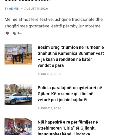
BY
ADMIN
AUGUST 5, 2026
Me një atmosferë festive, ushqime tradicionale dhe
shoqëri mes qytetarëve, është përmbyllur mbrëmë
një nga…
Besim Uruçi triumfon në Turneun e
Shahut në Kamenica Summer Fest
– ja kush u renditën në katër
vendet e para
AUGUST 5, 2026
Policia paralajmëron qytetarët në
Gjilan: Këto sende që i lini në
veturë po i joshin hajdutët
AUGUST 5, 2026
Një hapësirë e re për fëmijët në
Strehimoren “Liria” të Gjilanit,
inaugurohet këndi i lodrave