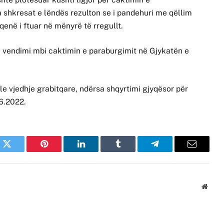
a shkresat e lëndës rezulton se i pandehuri me qëllim
enë i ftuar në mënyrë të rregullt.
ij vendimi mbi caktimin e paraburgimit në Gjykatën e
le vjedhje grabitqare, ndërsa shqyrtimi gjyqësor për
6.2022.
k
Twitter
Pinterest
LinkedIn
Tumblr
Telegram
Email
Websi