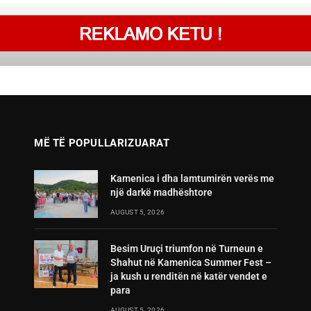
MË TË POPULLARIZUARAT
Kamenica i dha lamtumirën verës me
një darkë madhështore
AUGUST 5, 2026
Besim Uruçi triumfon në Turneun e
Shahut në Kamenica Summer Fest –
ja kush u renditën në katër vendet e
para
AUGUST 5, 2026