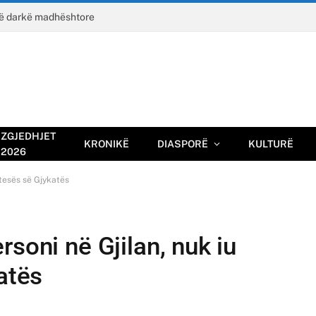
jë darkë madhështore
ZGJEDHJET
KRONIKË
DIASPORË
KULTURË
2026
ftesës së Gjykatës
soni në Gjilan, nuk iu
atës