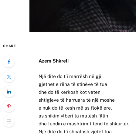
SHARE
Azem Shkreli
Një ditë do t’i marrësh në gji
gjethet e rëna të stinëve të tua
dhe do të kërkosh kot veten
shtigjeve të harruara të një moshe
e nuk do të kesh më as flokë ere,
as shikim ylberi ta matësh fillin
dhe fundin e mashtrimit tënd të shkurtër.
Një ditë do t’i shpalosh vjetët tua