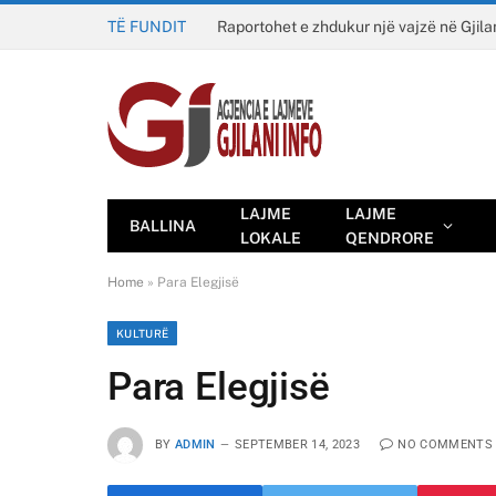
TË FUNDIT
Raportohet e zhdukur një vajzë në Gjila
LAJME
LAJME
BALLINA
LOKALE
QENDRORE
Home
»
Para Elegjisë
KULTURË
Para Elegjisë
BY
ADMIN
SEPTEMBER 14, 2023
NO COMMENTS