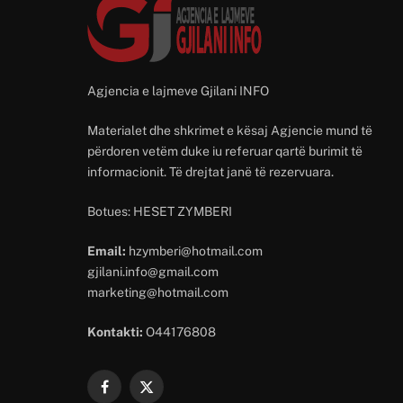
Agjencia e lajmeve Gjilani INFO
Materialet dhe shkrimet e kësaj Agjencie mund të
përdoren vetëm duke iu referuar qartë burimit të
informacionit. Të drejtat janë të rezervuara.
Botues: HESET ZYMBERI
Email:
hzymberi@hotmail.com
gjilani.info@gmail.com
marketing@hotmail.com
Kontakti:
O44176808
Facebook
X