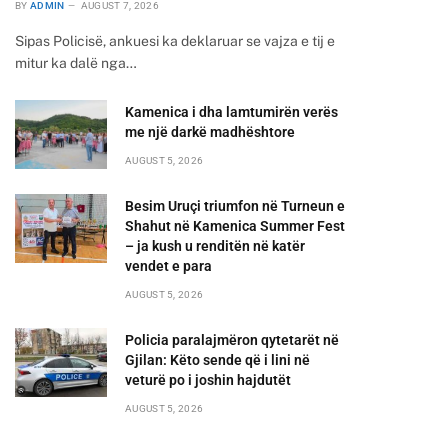
BY
ADMIN
AUGUST 7, 2026
Sipas Policisë, ankuesi ka deklaruar se vajza e tij e
mitur ka dalë nga…
Kamenica i dha lamtumirën verës
me një darkë madhështore
AUGUST 5, 2026
Besim Uruçi triumfon në Turneun e
Shahut në Kamenica Summer Fest
– ja kush u renditën në katër
vendet e para
AUGUST 5, 2026
Policia paralajmëron qytetarët në
Gjilan: Këto sende që i lini në
veturë po i joshin hajdutët
AUGUST 5, 2026