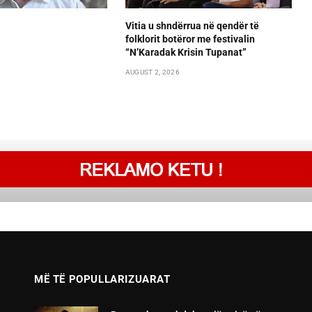
Vitia u shndërrua në qendër të
folklorit botëror me festivalin
“N’Karadak Krisin Tupanat”
AUGUST 2, 2026
MË TË POPULLARIZUARAT