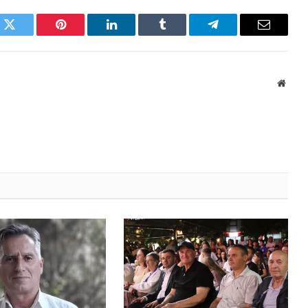
k
Twitter
Pinterest
LinkedIn
Tumblr
Telegram
Email
Websi