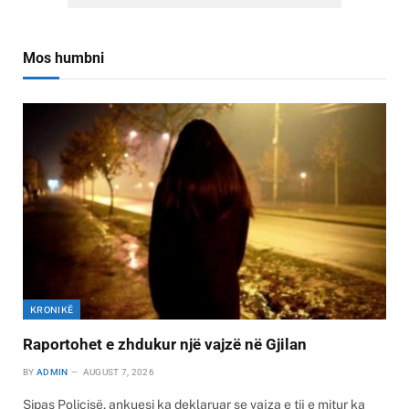
Mos humbni
KRONIKË
Raportohet e zhdukur një vajzë në Gjilan
BY
ADMIN
AUGUST 7, 2026
Sipas Policisë, ankuesi ka deklaruar se vajza e tij e mitur ka