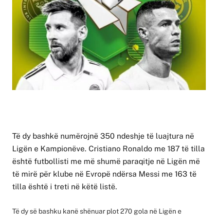
Të dy bashkë numërojnë 350 ndeshje të luajtura në
Ligën e Kampionëve. Cristiano Ronaldo me 187 të tilla
është futbollisti me më shumë paraqitje në Ligën më
të mirë për klube në Evropë ndërsa Messi me 163 të
tilla është i treti në këtë listë.
Të dy së bashku kanë shënuar plot 270 gola në Ligën e