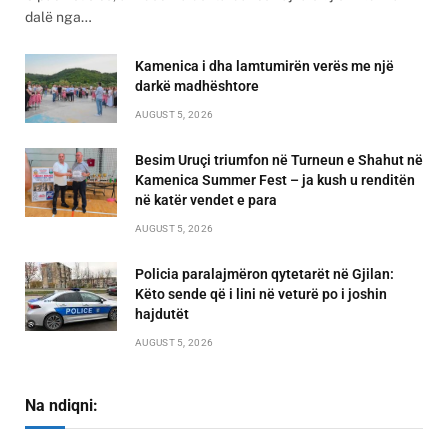
dalë nga…
Kamenica i dha lamtumirën verës me një
darkë madhështore
AUGUST 5, 2026
Besim Uruçi triumfon në Turneun e Shahut në
Kamenica Summer Fest – ja kush u renditën
në katër vendet e para
AUGUST 5, 2026
Policia paralajmëron qytetarët në Gjilan:
Këto sende që i lini në veturë po i joshin
hajdutët
AUGUST 5, 2026
Na ndiqni: