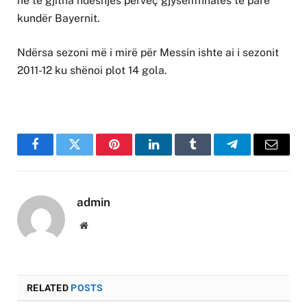
në të gjitha ndeshjes përveç gjysëmfinales të parë
kundër Bayernit.
Ndërsa sezoni më i mirë për Messin ishte ai i sezonit
2011-12 ku shënoi plot 14 gola.
Facebook
Twitter
Pinterest
LinkedIn
Tumblr
Telegram
Email
admin
Website
RELATED
POSTS