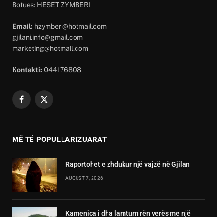
Botues: HESET ZYMBERI
Email:
hzymberi@hotmail.com
gjilani.info@gmail.com
marketing@hotmail.com
Kontakti:
O44176808
Facebook
X
(Twitter)
MË TË POPULLARIZUARAT
Raportohet e zhdukur një vajzë në Gjilan
AUGUST 7, 2026
Kamenica i dha lamtumirën verës me një