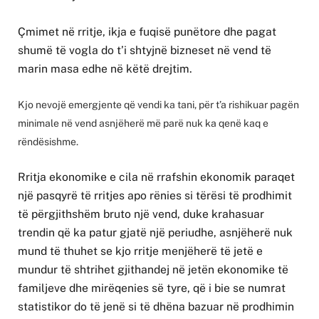
Çmimet në rritje, ikja e fuqisë punëtore dhe pagat
shumë të vogla do t’i shtyjnë bizneset në vend të
marin masa edhe në këtë drejtim.
Kjo nevojë emergjente që vendi ka tani, për t’a rishikuar pagën
minimale në vend asnjëherë më parë nuk ka qenë kaq e
rëndësishme.
Rritja ekonomike e cila në rrafshin ekonomik paraqet
një pasqyrë të rritjes apo rënies si tërësi të prodhimit
të përgjithshëm bruto një vend, duke krahasuar
trendin që ka patur gjatë një periudhe, asnjëherë nuk
mund të thuhet se kjo rritje menjëherë të jetë e
mundur të shtrihet gjithandej në jetën ekonomike të
familjeve dhe mirëqenies së tyre, që i bie se numrat
statistikor do të jenë si të dhëna bazuar në prodhimin