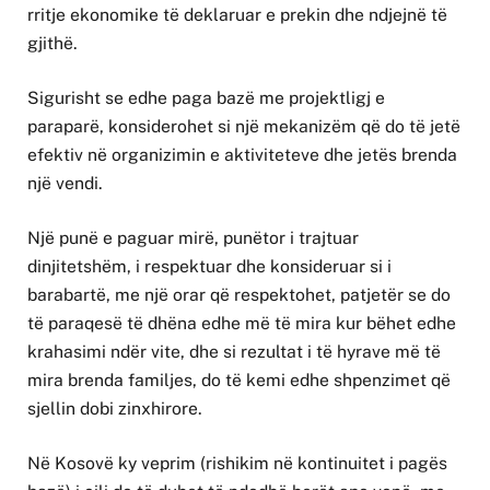
rritje ekonomike të deklaruar e prekin dhe ndjejnë të
gjithë.
Sigurisht se edhe paga bazë me projektligj e
paraparë, konsiderohet si një mekanizëm që do të jetë
efektiv në organizimin e aktiviteteve dhe jetës brenda
një vendi.
Një punë e paguar mirë, punëtor i trajtuar
dinjitetshëm, i respektuar dhe konsideruar si i
barabartë, me një orar që respektohet, patjetër se do
të paraqesë të dhëna edhe më të mira kur bëhet edhe
krahasimi ndër vite, dhe si rezultat i të hyrave më të
mira brenda familjes, do të kemi edhe shpenzimet që
sjellin dobi zinxhirore.
Në Kosovë ky veprim (rishikim në kontinuitet i pagës