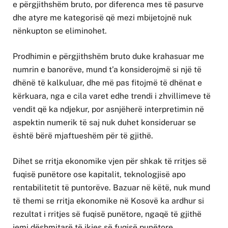
e përgjithshëm bruto, por diferenca mes të pasurve
dhe atyre me kategorisë që mezi mbijetojnë nuk
nënkupton se eliminohet.
Prodhimin e përgjithshëm bruto duke krahasuar me
numrin e banorëve, mund t’a konsiderojmë si një të
dhënë të kalkuluar, dhe më pas fitojmë të dhënat e
kërkuara, nga e cila varet edhe trendi i zhvillimeve të
vendit që ka ndjekur, por asnjëherë interpretimin në
aspektin numerik të saj nuk duhet konsideruar se
është bërë mjaftueshëm për të gjithë.
Dihet se rritja ekonomike vjen për shkak të rritjes së
fuqisë punëtore ose kapitalit, teknologjisë apo
rentabilitetit të puntorëve. Bazuar në këtë, nuk mund
të themi se rritja ekonomike në Kosovë ka ardhur si
rezultat i rritjes së fuqisë punëtore, ngaqë të gjithë
jemi dëshmitarë të ikjes së fuqisë punëtore.