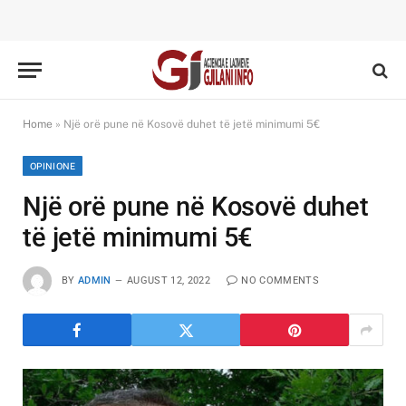
Home
»
Një orë pune në Kosovë duhet të jetë minimumi 5€
OPINIONE
Një orë pune në Kosovë duhet
të jetë minimumi 5€
BY
ADMIN
AUGUST 12, 2022
NO COMMENTS