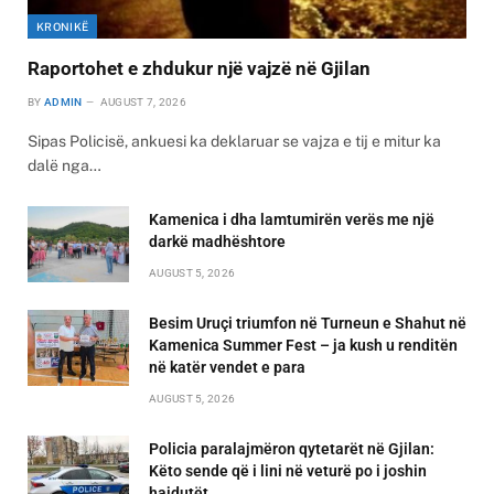
KRONIKË
Raportohet e zhdukur një vajzë në Gjilan
BY
ADMIN
AUGUST 7, 2026
Sipas Policisë, ankuesi ka deklaruar se vajza e tij e mitur ka
dalë nga…
Kamenica i dha lamtumirën verës me një
darkë madhështore
AUGUST 5, 2026
Besim Uruçi triumfon në Turneun e Shahut në
Kamenica Summer Fest – ja kush u renditën
në katër vendet e para
AUGUST 5, 2026
Policia paralajmëron qytetarët në Gjilan:
Këto sende që i lini në veturë po i joshin
hajdutët