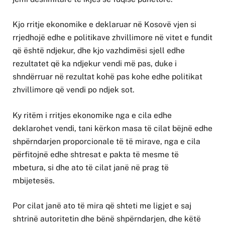
Kjo rritje ekonomike e deklaruar në Kosovë vjen si
rrjedhojë edhe e politikave zhvillimore në vitet e fundit
që është ndjekur, dhe kjo vazhdimësi sjell edhe
rezultatet që ka ndjekur vendi më pas, duke i
shndërruar në rezultat kohë pas kohe edhe politikat
zhvillimore që vendi po ndjek sot.
Ky ritëm i rritjes ekonomike nga e cila edhe
deklarohet vendi, tani kërkon masa të cilat bëjnë edhe
shpërndarjen proporcionale të të mirave, nga e cila
përfitojnë edhe shtresat e pakta të mesme të
mbetura, si dhe ato të cilat janë në prag të
mbijetesës.
Por cilat janë ato të mira që shteti me ligjet e saj
shtrinë autoritetin dhe bënë shpërndarjen, dhe këtë