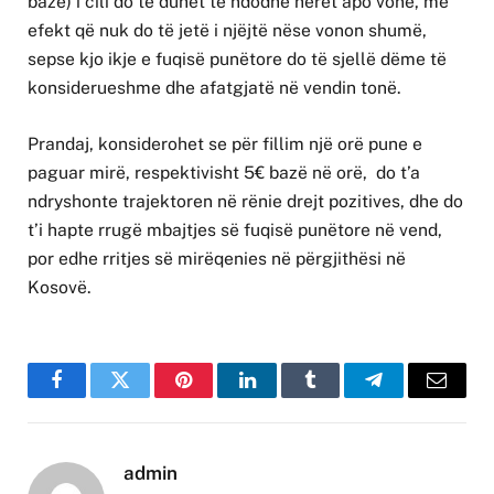
bazë) i cili do të duhet të ndodhë herët apo vonë, me
efekt që nuk do të jetë i njëjtë nëse vonon shumë,
sepse kjo ikje e fuqisë punëtore do të sjellë dëme të
konsiderueshme dhe afatgjatë në vendin tonë.
Prandaj, konsiderohet se për fillim një orë pune e
paguar mirë, respektivisht 5€ bazë në orë, do t’a
ndryshonte trajektoren në rënie drejt pozitives, dhe do
t’i hapte rrugë mbajtjes së fuqisë punëtore në vend,
por edhe rritjes së mirëqenies në përgjithësi në
Kosovë.
Facebook
Twitter
Pinterest
LinkedIn
Tumblr
Telegram
Email
admin