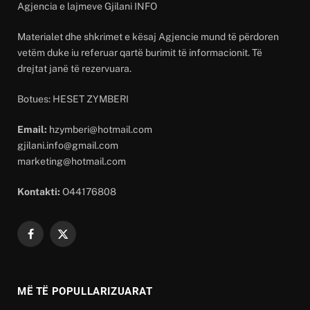
Agjencia e lajmeve Gjilani INFO
Materialet dhe shkrimet e kësaj Agjencie mund të përdoren
vetëm duke iu referuar qartë burimit të informacionit. Të
drejtat janë të rezervuara.
Botues: HESET ZYMBERI
Email:
hzymberi@hotmail.com
gjilani.info@gmail.com
marketing@hotmail.com
Kontakti:
O44176808
Facebook
X
(Twitter)
MË TË POPULLARIZUARAT