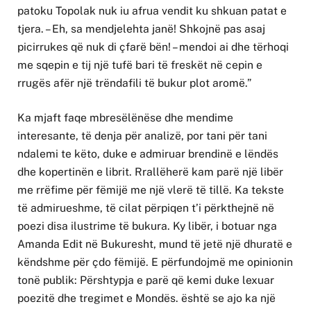
patoku Topolak nuk iu afrua vendit ku shkuan patat e
tjera. – Eh, sa mendjelehta janë! Shkojnë pas asaj
picirrukes që nuk di çfarë bën! – mendoi ai dhe tërhoqi
me sqepin e tij një tufë bari të freskët në cepin e
rrugës afër një trëndafili të bukur plot aromë.”
Ka mjaft faqe mbresëlënëse dhe mendime
interesante, të denja për analizë, por tani për tani
ndalemi te këto, duke e admiruar brendinë e lëndës
dhe kopertinën e librit. Rrallëherë kam parë një libër
me rrëfime për fëmijë me një vlerë të tillë. Ka tekste
të admirueshme, të cilat përpiqen t’i përkthejnë në
poezi disa ilustrime të bukura. Ky libër, i botuar nga
Amanda Edit në Bukuresht, mund të jetë një dhuratë e
këndshme për çdo fëmijë. E përfundojmë me opinionin
tonë publik: Përshtypja e parë që kemi duke lexuar
poezitë dhe tregimet e Mondës. është se ajo ka një