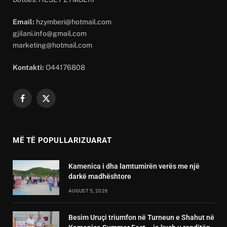
Email:
hzymberi@hotmail.com
gjilani.info@gmail.com
marketing@hotmail.com
Kontakti:
O44176808
Facebook
X
(Twitter)
MË TË POPULLARIZUARAT
Kamenica i dha lamtumirën verës me një
darkë madhështore
AUGUST 5, 2026
Besim Uruçi triumfon në Turneun e Shahut në