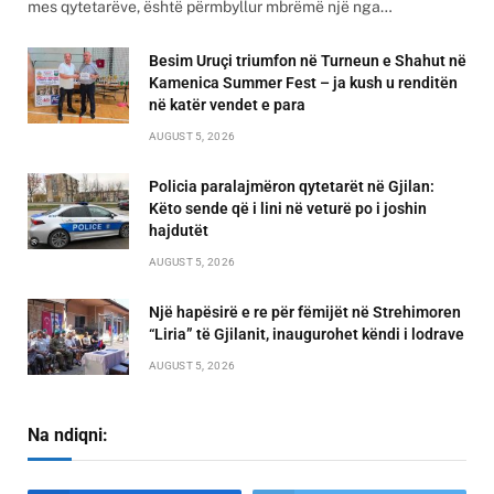
mes qytetarëve, është përmbyllur mbrëmë një nga…
Besim Uruçi triumfon në Turneun e Shahut në
Kamenica Summer Fest – ja kush u renditën
në katër vendet e para
AUGUST 5, 2026
Policia paralajmëron qytetarët në Gjilan:
Këto sende që i lini në veturë po i joshin
hajdutët
AUGUST 5, 2026
Një hapësirë e re për fëmijët në Strehimoren
“Liria” të Gjilanit, inaugurohet këndi i lodrave
AUGUST 5, 2026
Na ndiqni: