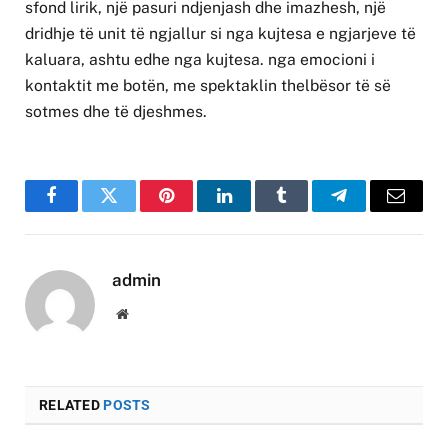
sfond lirik, një pasuri ndjenjash dhe imazhesh, një
dridhje të unit të ngjallur si nga kujtesa e ngjarjeve të
kaluara, ashtu edhe nga kujtesa. nga emocioni i
kontaktit me botën, me spektaklin thelbësor të së
sotmes dhe të djeshmes.
Facebook
Twitter
Pinterest
LinkedIn
Tumblr
Telegram
Email
admin
Website
RELATED
POSTS