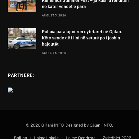
Kamenica Summer Fest – ja kush u renditën
në katër vendet e para
AUGUST 5, 2026
Policia paralajmëron qytetarët në Gjilan:
Këto sende që i lini në veturë po i joshin
hajdutët
AUGUST 5, 2026
PARTNERE:
© 2026 Gjilani INFO. Designed by
Gjilani INFO
.
Ballina
Lajme Lokale
Lajme Qendrore
Zgjedhjet 2026