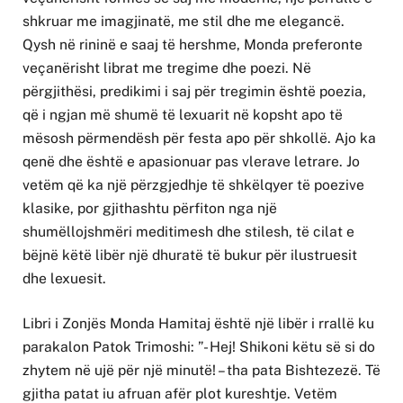
shkruar me imagjinatë, me stil dhe me elegancë.
Qysh në rininë e saaj të hershme, Monda preferonte
veçanërisht librat me tregime dhe poezi. Në
përgjithësi, predikimi i saj për tregimin është poezia,
që i ngjan më shumë të lexuarit në kopsht apo të
mësosh përmendësh për festa apo për shkollë. Ajo ka
qenë dhe është e apasionuar pas vlerave letrare. Jo
vetëm që ka një përzgjedhje të shkëlqyer të poezive
klasike, por gjithashtu përfiton nga një
shumëllojshmëri meditimesh dhe stilesh, të cilat e
bëjnë këtë libër një dhuratë të bukur për ilustruesit
dhe lexuesit.
Libri i Zonjës Monda Hamitaj është një libër i rrallë ku
parakalon Patok Trimoshi: ”- Hej! Shikoni këtu së si do
zhytem në ujë për një minutë! – tha pata Bishtezezë. Të
gjitha patat iu afruan afër plot kureshtje. Vetëm