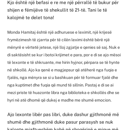
Kjo është një befasi e re me një përrallë të bukur për
shijen e fëmijëve të shekullit të 21-të. Tani le të
kalojmë te delet tona!
Monda Hamitaj është një adhuruese e leximit, një krijesë
frymëzimesh të zjarrta për të cilën leximi është bërë një
mënyrë e vërtetë jetese, një lloj zgjatje e qenies së saj. Nuk e
di saktësisht se kur i botoi krijimet e para, por e di se ajo mësoi
të lexonte e të shkruante, me hirin hyjnor, përpara se të hynte
në shkollë. Ajo ka qenë e magjepsur që atëherë nga fuqia e
fjalës, nga mënyra se si u bashkuan për të formuar fjalë dhe
nga kuptimet dhe fuqia që mund të sillnin. Pastaj e di se ai
mezi priste të huazonte libra nga biblioteka e shkollës dhe se
hyri në atë dhomë që dukej e madhe me shumë emocion.
Ajo lexonte libër pas libri, duke dashur gjithmonë më
shumë dhe gjithmonë duke pasur parasysh se nuk
kalonte mjaftueshëm kohë në shoqërinë e miqve më