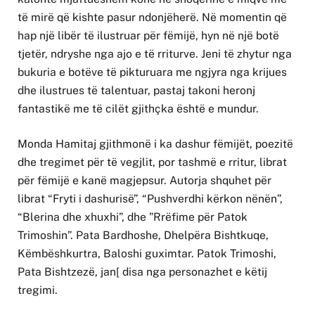
të mirë që kishte pasur ndonjëherë. Në momentin që
hap një libër të ilustruar për fëmijë, hyn në një botë
tjetër, ndryshe nga ajo e të rriturve. Jeni të zhytur nga
bukuria e botëve të pikturuara me ngjyra nga krijues
dhe ilustrues të talentuar, pastaj takoni heronj
fantastikë me të cilët gjithçka është e mundur.
Monda Hamitaj gjithmonë i ka dashur fëmijët, poezitë
dhe tregimet për të vegjlit, por tashmë e rritur, librat
për fëmijë e kanë magjepsur. Autorja shquhet për
librat “Fryti i dashurisë”, “Pushverdhi kërkon nënën”,
“Blerina dhe xhuxhi”, dhe ”Rrëfime për Patok
Trimoshin”. Pata Bardhoshe, Dhelpëra Bishtkuqe,
Këmbëshkurtra, Baloshi guximtar. Patok Trimoshi,
Pata Bishtzezë, jan[ disa nga personazhet e këtij
tregimi.