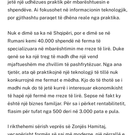
jetë një udhëzues praktik për mbarështuesin e
shpendëve. Ai fokusohet në informacionin teknologjik,
por gjithashtu paraqet të dhëna reale nga praktika.
Nuk e dimë sa ka në Shqipëri, por e dimë se në
Rumani kemi 40.000 shpendë në ferma të
specializuara në mbarështimin me rreze të lirë. Duke
qenë se ka një treg të madh dhe një vend
mjaftueshëm me zhvillim të pashfrytëzuar. Nga ana
tjetër, ata që praktikojnë një teknologji të tillë nuk
konkurrojnë me fermat e mëdha. Kjo do të thotë se i
madhi nuk do të jetë kurrë i interesuar ekonomikisht
të hapë një fermë me rreze të lirë. Sepse në fakt ky
është një biznes familjar. Për sa i përket rentabilitetit,
flasim për tufat nga 500 deri në 3.000 pata e pula.
I rikthehemi sërish veprës së Zonjës Hamitaj,
veçanërisht formës së saj më moderne, një përrallë e