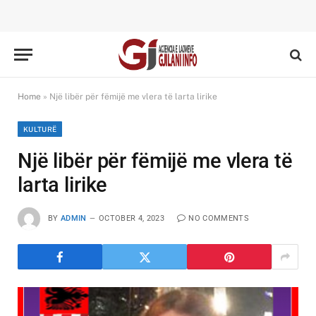
Home
»
Një libër për fëmijë me vlera të larta lirike
KULTURË
Një libër për fëmijë me vlera të
larta lirike
BY
ADMIN
OCTOBER 4, 2023
NO COMMENTS