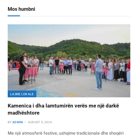
Mos humbni
LAJME LOKALE
Kamenica i dha lamtumirën verës me një darkë
madhështore
BY
ADMIN
AUGUST 5, 2026
Me një atmosferë festive, ushqime tradicionale dhe shoqëri