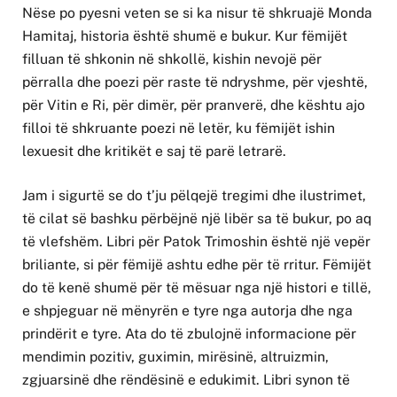
Nëse po pyesni veten se si ka nisur të shkruajë Monda
Hamitaj, historia është shumë e bukur. Kur fëmijët
filluan të shkonin në shkollë, kishin nevojë për
përralla dhe poezi për raste të ndryshme, për vjeshtë,
për Vitin e Ri, për dimër, për pranverë, dhe kështu ajo
filloi të shkruante poezi në letër, ku fëmijët ishin
lexuesit dhe kritikët e saj të parë letrarë.
Jam i sigurtë se do t’ju ​​pëlqejë tregimi dhe ilustrimet,
të cilat së bashku përbëjnë një libër sa të bukur, po aq
të vlefshëm. Libri për Patok Trimoshin është një vepër
briliante, si për fëmijë ashtu edhe për të rritur. Fëmijët
do të kenë shumë për të mësuar nga një histori e tillë,
e shpjeguar në mënyrën e tyre nga autorja dhe nga
prindërit e tyre. Ata do të zbulojnë informacione për
mendimin pozitiv, guximin, mirësinë, altruizmin,
zgjuarsinë dhe rëndësinë e edukimit. Libri synon të