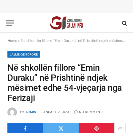
Home
»
Në shkollën fillore “Emin Duraku” në Prishtinë ndjek mësimet edhe 54-vjeçarja nga Ferizaji
LAJME QENDRORE
Në shkollën fillore “Emin
Duraku” në Prishtinë ndjek
mësimet edhe 54-vjeçarja nga
Ferizaji
BY
ADMIN
JANUARY 2, 2023
NO COMMENTS