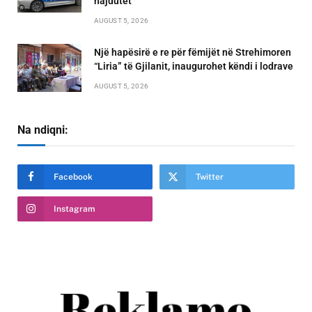
hajdutët
AUGUST 5, 2026
Një hapësirë e re për fëmijët në Strehimoren
“Liria” të Gjilanit, inaugurohet këndi i lodrave
AUGUST 5, 2026
Na ndiqni:
Facebook
Twitter
Instagram