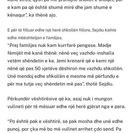
e kam pa që është shumë mirë dhe jam shumë e
kënaqur”, ka thënë ajo.
E për të filluar edhe një herë shkollën fillore, Sejdiu kishte
edhe mbështetjen e familjes.
“Prej familjes nuk kam kurrfarë pengese. Madje
fëmijët më kanë thënë: nënë veç vazhdo- inshalla
vetëm shëndetin e ke. Jemi krenarë që e kemi një
nënë që pas 50 vjetëve dëshiron me vazhdu shkollën.
Unë mendoj edhe shkollën e mesme më përfundu e
për ma tutje veç shëndetin më pas”, thotë Sejdiu.
Përkundër vështirësive që ka, asaj nuk i mungon
vullneti për të mësuar edhe një herë gjërat nga e para.
“Po është pak e vështirë, se pak mosha dhe unë edhe
punoj, por çka më bo më vullnet arrihet çdo send. Pa