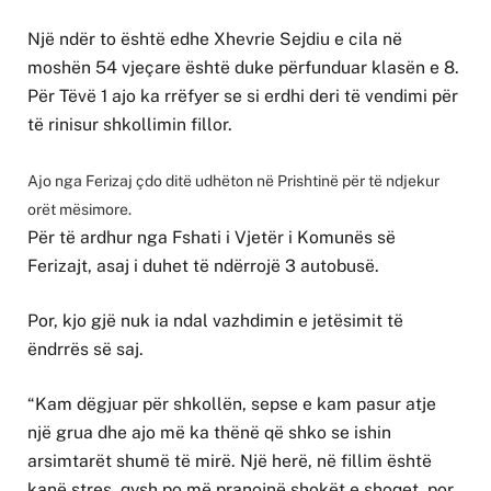
Një ndër to është edhe Xhevrie Sejdiu e cila në
moshën 54 vjeçare është duke përfunduar klasën e 8.
Për Tëvë 1 ajo ka rrëfyer se si erdhi deri të vendimi për
të rinisur shkollimin fillor.
Ajo nga Ferizaj çdo ditë udhëton në Prishtinë për të ndjekur
orët mësimore.
Për të ardhur nga Fshati i Vjetër i Komunës së
Ferizajt, asaj i duhet të ndërrojë 3 autobusë.
Por, kjo gjë nuk ia ndal vazhdimin e jetësimit të
ëndrrës së saj.
“Kam dëgjuar për shkollën, sepse e kam pasur atje
një grua dhe ajo më ka thënë që shko se ishin
arsimtarët shumë të mirë. Një herë, në fillim është
kanë stres, qysh po më pranojnë shokët e shoqet, por