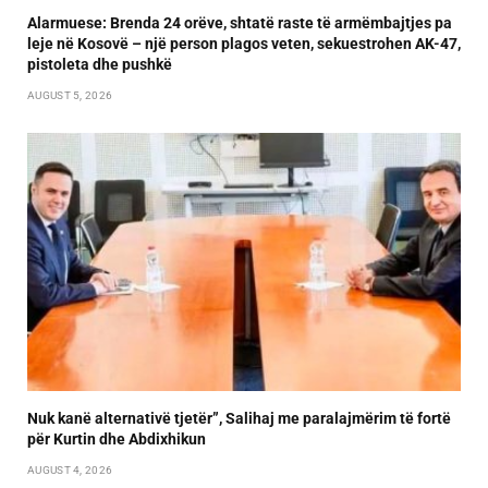
Alarmuese: Brenda 24 orëve, shtatë raste të armëmbajtjes pa
leje në Kosovë – një person plagos veten, sekuestrohen AK-47,
pistoleta dhe pushkë
AUGUST 5, 2026
Nuk kanë alternativë tjetër”, Salihaj me paralajmërim të fortë
për Kurtin dhe Abdixhikun
AUGUST 4, 2026