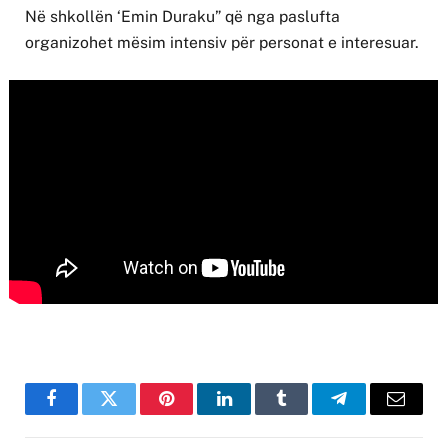
Në shkollën ‘Emin Duraku” që nga paslufta
organizohet mësim intensiv për personat e interesuar.
Facebook
Twitter
Pinterest
LinkedIn
Tumblr
Telegram
Email