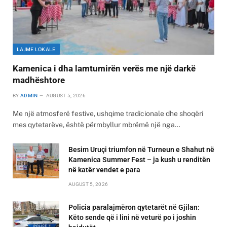
LAJME LOKALE
Kamenica i dha lamtumirën verës me një darkë
madhështore
BY
ADMIN
AUGUST 5, 2026
Me një atmosferë festive, ushqime tradicionale dhe shoqëri
mes qytetarëve, është përmbyllur mbrëmë një nga…
Besim Uruçi triumfon në Turneun e Shahut në
Kamenica Summer Fest – ja kush u renditën
në katër vendet e para
AUGUST 5, 2026
Policia paralajmëron qytetarët në Gjilan:
Këto sende që i lini në veturë po i joshin