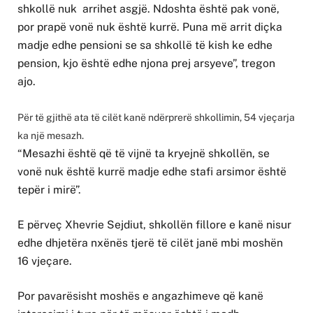
shkollë nuk arrihet asgjë. Ndoshta është pak vonë,
por prapë vonë nuk është kurrë. Puna më arrit diçka
madje edhe pensioni se sa shkollë të kish ke edhe
pension, kjo është edhe njona prej arsyeve”, tregon
ajo.
Për të gjithë ata të cilët kanë ndërprerë shkollimin, 54 vjeçarja
ka një mesazh.
“Mesazhi është që të vijnë ta kryejnë shkollën, se
vonë nuk është kurrë madje edhe stafi arsimor është
tepër i mirë”.
E përveç Xhevrie Sejdiut, shkollën fillore e kanë nisur
edhe dhjetëra nxënës tjerë të cilët janë mbi moshën
16 vjeçare.
Por pavarësisht moshës e angazhimeve që kanë