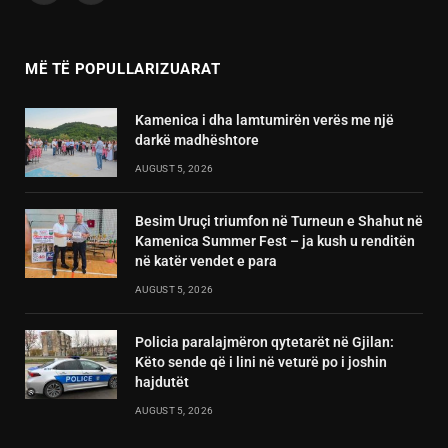
(Twitter)
MË TË POPULLARIZUARAT
Kamenica i dha lamtumirën verës me një
darkë madhështore
AUGUST 5, 2026
Besim Uruçi triumfon në Turneun e Shahut në
Kamenica Summer Fest – ja kush u renditën
në katër vendet e para
AUGUST 5, 2026
Policia paralajmëron qytetarët në Gjilan:
Këto sende që i lini në veturë po i joshin
hajdutët
AUGUST 5, 2026