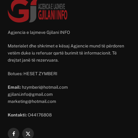
Agjencia e lajmeve Gjilani INFO
Materialet dhe shkrimet e kësaj Agjencie mund të përdoren
vetëm duke iu referuar qartë burimit të informacionit. Të
drejtat janë të rezervuara.
Botues: HESET ZYMBERI
Email:
hzymberi@hotmail.com
gjilani.info@gmail.com
marketing@hotmail.com
Kontakti:
O44176808
Facebook
X