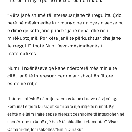
interesimi i tyre për të mësuar është i madh.
“Këta janë shumë të interesuar janë të rregullta. Çdo
herë në mësim edhe kur mungojnë na pyesin sepse na
e dimë që këta janë prindër- janë nëna, dhe ne i
mirëkuptojmë. Por këta janë të përkushtuar dhe janë
të rregullt”, thotë Nuhi Deva- mësimdhënës i
matematikës
Numri i nxënëseve që kanë ndërprerë mësimin e të
cilët janë të interesuar për rinisur shkollën fillore
është në rritje.
“Interesimi është në rritje, veçmas kandidateve që vijnë nga
komunat e tjera ku sivjet kemi parë një rritje të numrit. Ky
është një lajm i mirë sepse njerëzit dëshirojnë të integrohen në
shoqëri dhe ta kenë një bazë të shkollimit elementar”, Visar
Osmani- drejtor i shkollës “Emin Duraku”