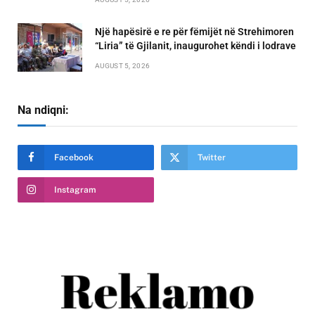
Një hapësirë e re për fëmijët në Strehimoren
“Liria” të Gjilanit, inaugurohet këndi i lodrave
AUGUST 5, 2026
Na ndiqni:
Facebook
Twitter
Instagram