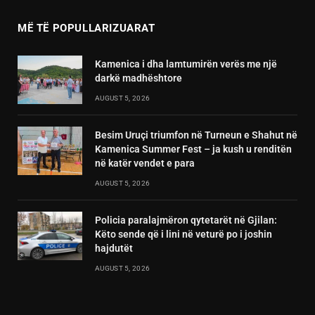
MË TË POPULLARIZUARAT
Kamenica i dha lamtumirën verës me një
darkë madhështore
AUGUST 5, 2026
Besim Uruçi triumfon në Turneun e Shahut në
Kamenica Summer Fest – ja kush u renditën
në katër vendet e para
AUGUST 5, 2026
Policia paralajmëron qytetarët në Gjilan:
Këto sende që i lini në veturë po i joshin
hajdutët
AUGUST 5, 2026