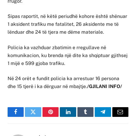
rrugor.
Sipas raportit, në këtë periudhë kohore është shënuar
1 aksident trafiku me fatalitet, 26 aksidente me të
lënduar dhe 24 të tjera me dëme materiale.
Policia ka vazhduar zbatimin e rregullave në
komunikacion, ku brenda një dite ka shqiptuar gjithsej
1 mijë e 599 gjoba trafiku.
Në 24 orët e fundit policia ka arrestuar 16 persona
dhe 15 tjerë i ka dërguar në mbajtje.
/GJILANI INFO/
Facebook
Twitter
Pinterest
LinkedIn
Tumblr
Telegram
Email