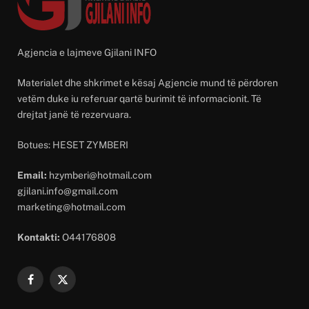
Agjencia e lajmeve Gjilani INFO
Materialet dhe shkrimet e kësaj Agjencie mund të përdoren
vetëm duke iu referuar qartë burimit të informacionit. Të
drejtat janë të rezervuara.
Botues: HESET ZYMBERI
Email:
hzymberi@hotmail.com
gjilani.info@gmail.com
marketing@hotmail.com
Kontakti:
O44176808
Facebook
X
(Twitter)