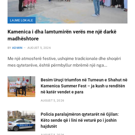
LAJME LOKALE
Kamenica i dha lamtumirën verës me një darkë
madhështore
BY
ADMIN
AUGUST 5, 2026
Me një atmosferë festive, ushqime tradicionale dhe shoqëri
mes qytetarëve, është përmbyllur mbrëmë një nga…
Besim Uruçi triumfon në Turneun e Shahut në
Kamenica Summer Fest – ja kush u renditën
në katër vendet e para
AUGUST 5, 2026
Policia paralajmëron qytetarët në Gjilan:
Këto sende që i lini në veturë po i joshin
hajdutët
AUGUST 5, 2026