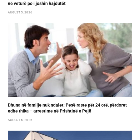
në veturë po i joshin hajdutët
AUGUST 5, 2026
Dhuna në familje nuk ndalet: Pesë raste pët 24 orë, përdoret
edhe thika – arrestime në Prishtinë e Pejë
AUGUST 5, 2026