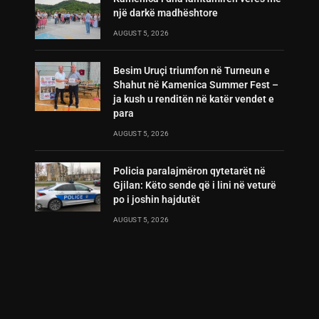
një darkë madhështore
AUGUST 5, 2026
Besim Uruçi triumfon në Turneun e
Shahut në Kamenica Summer Fest –
ja kush u renditën në katër vendet e
para
AUGUST 5, 2026
Policia paralajmëron qytetarët në
Gjilan: Këto sende që i lini në veturë
po i joshin hajdutët
AUGUST 5, 2026