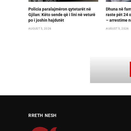
Policia paralajmëron qytetarët në
Dhuna në fami
Gjilan: Këto sende që i lini në veturë
raste pët 24 
po i joshin hajdutët
– arrestime n
AUGUST 5, 2026
AUGUST 5, 2026
RRETH NESH