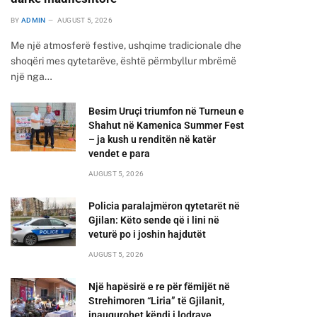
BY
ADMIN
AUGUST 5, 2026
Me një atmosferë festive, ushqime tradicionale dhe
shoqëri mes qytetarëve, është përmbyllur mbrëmë
një nga…
Besim Uruçi triumfon në Turneun e
Shahut në Kamenica Summer Fest
– ja kush u renditën në katër
vendet e para
AUGUST 5, 2026
Policia paralajmëron qytetarët në
Gjilan: Këto sende që i lini në
veturë po i joshin hajdutët
AUGUST 5, 2026
Një hapësirë e re për fëmijët në
Strehimoren “Liria” të Gjilanit,
inaugurohet këndi i lodrave