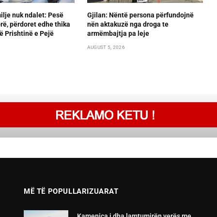
lje nuk ndalet: Pesë
Gjilan: Nëntë persona përfundojnë
orë, përdoret edhe thika
nën aktakuzë nga droga te
ë Prishtinë e Pejë
armëmbajtja pa leje
AUGUST 5, 2026
MË TË POPULLARIZUARAT
Kamenica i dha lamtumirën verës me