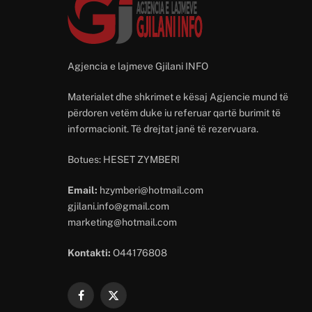
Agjencia e lajmeve Gjilani INFO
Materialet dhe shkrimet e kësaj Agjencie mund të
përdoren vetëm duke iu referuar qartë burimit të
informacionit. Të drejtat janë të rezervuara.
Botues: HESET ZYMBERI
Email:
hzymberi@hotmail.com
gjilani.info@gmail.com
marketing@hotmail.com
Kontakti:
O44176808
Facebook
X