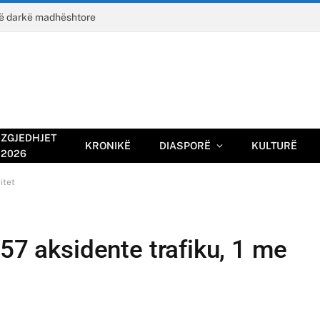
jë darkë madhështore
ZGJEDHJET
KRONIKË
DIASPORË
KULTURË
2026
itet
 57 aksidente trafiku, 1 me