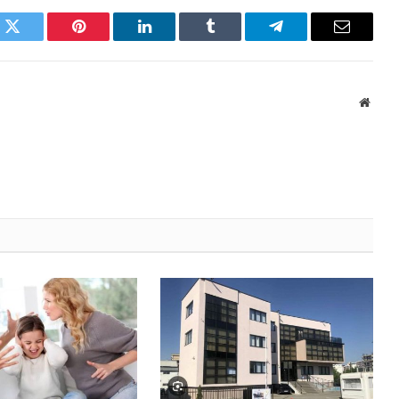
k
Twitter
Pinterest
LinkedIn
Tumblr
Telegram
Email
Websi