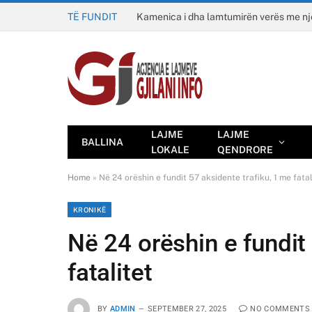
TË FUNDIT
Kamenica i dha lamtumirën verës me n
LAJME
LAJME
BALLINA
LOKALE
QENDRORE
Home
»
Në 24 orëshin e fundit 57 aksidente trafiku, 1 me fatal
KRONIKË
Në 24 orëshin e fundit
fatalitet
BY
ADMIN
SEPTEMBER 27, 2025
NO COMMENTS