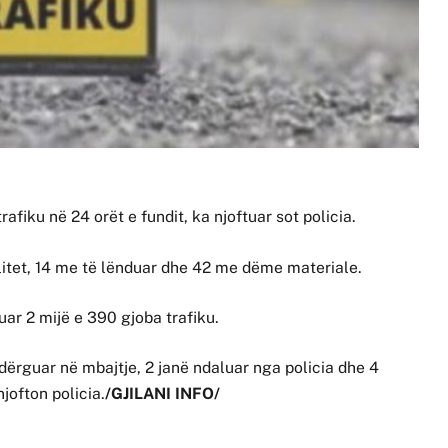
fiku në 24 orët e fundit, ka njoftuar sot policia.
talitet, 14 me të lënduar dhe 42 me dëme materiale.
uar 2 mijë e 390 gjoba trafiku.
dërguar në mbajtje, 2 janë ndaluar nga policia dhe 4
jofton policia.
/GJILANI INFO/