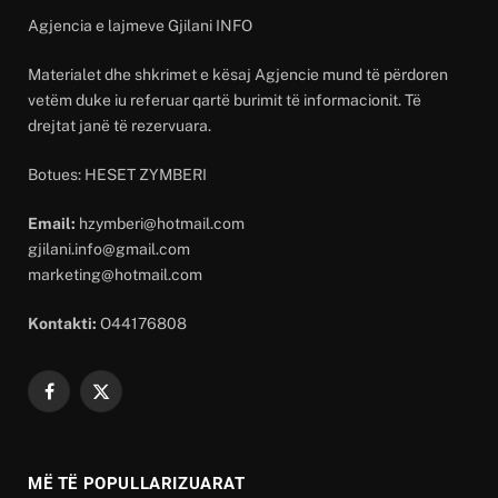
Agjencia e lajmeve Gjilani INFO
Materialet dhe shkrimet e kësaj Agjencie mund të përdoren
vetëm duke iu referuar qartë burimit të informacionit. Të
drejtat janë të rezervuara.
Botues: HESET ZYMBERI
Email:
hzymberi@hotmail.com
gjilani.info@gmail.com
marketing@hotmail.com
Kontakti:
O44176808
Facebook
X
(Twitter)
MË TË POPULLARIZUARAT