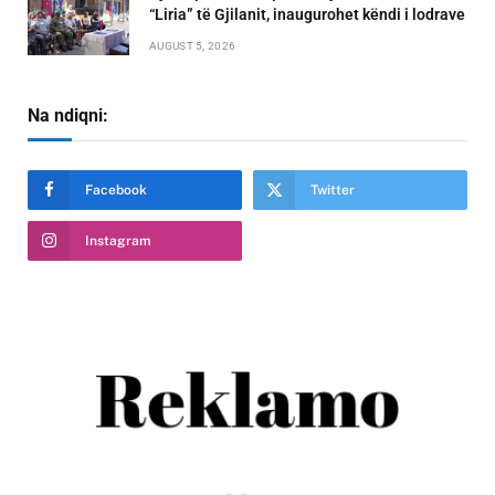
“Liria” të Gjilanit, inaugurohet këndi i lodrave
AUGUST 5, 2026
Na ndiqni:
Facebook
Twitter
Instagram