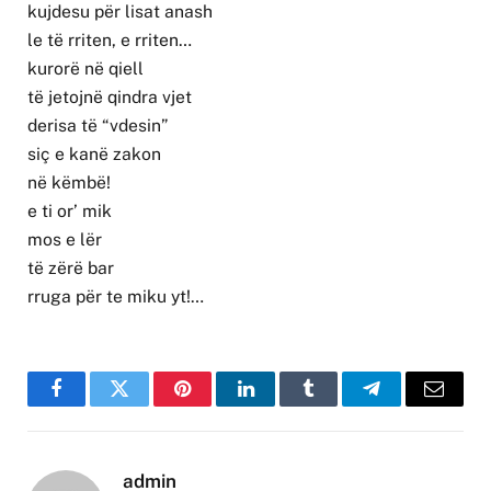
kujdesu për lisat anash
le të rriten, e rriten…
kurorë në qiell
të jetojnë qindra vjet
derisa të “vdesin”
siç e kanë zakon
në këmbë!
e ti or’ mik
mos e lër
të zërë bar
rruga për te miku yt!…
Facebook
Twitter
Pinterest
LinkedIn
Tumblr
Telegram
Email
admin