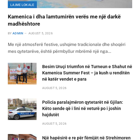
LAJME LOKALE
Kamenica i dha lamtumirën verës me një darkë
madhështore
BY
ADMIN
AUGUST 5, 2026
Me një atmosferë festive, ushqime tradicionale dhe shoqëri
mes qytetarëve, është përmbyllur mbrëmë një nga…
Besim Uruçi triumfon në Turneun e Shahut në
Kamenica Summer Fest – ja kush u renditën
në katër vendet e para
AUGUST 5, 2026
Policia paralajmëron qytetarët në Gjilan:
Këto sende që i lini në veturë po i joshin
hajdutët
AUGUST 5, 2026
Një hapësirë e re për fëmijët në Strehimoren