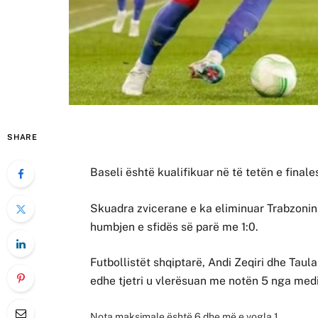
SHARE
Baseli është kualifikuar në të tetën e fina
Skuadra zvicerane e ka eliminuar Trabzonin
humbjen e sfidës së parë me 1:0.
Futbollistët shqiptarë, Andi Zeqiri dhe Taula
edhe tjetri u vlerësuan me notën 5 nga mediu
Nota maksimale është 6 dhe më e vogla 1.