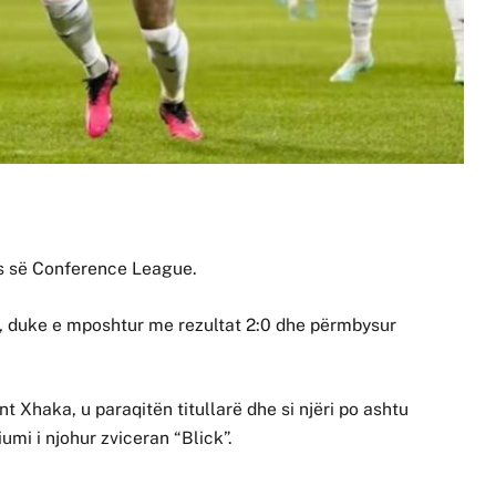
les së Conference League.
, duke e mposhtur me rezultat 2:0 dhe përmbysur
nt Xhaka, u paraqitën titullarë dhe si njëri po ashtu
mi i njohur zviceran “Blick”.