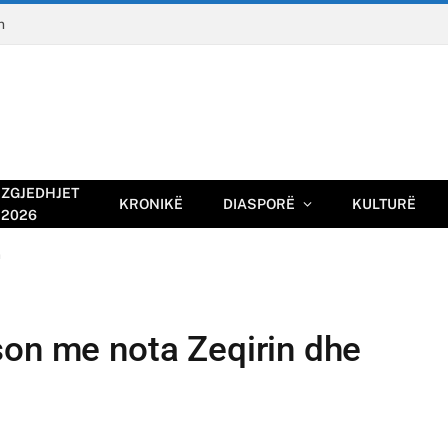
n
ZGJEDHJET
KRONIKË
DIASPORË
KULTURË
2026
n
son me nota Zeqirin dhe