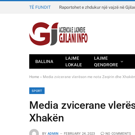
TË FUNDIT
Raportohet e zhdukur një vajzë në Gjila
LAJME
LAJME
BALLINA
LOKALE
QENDRORE
Home
»
Media zvicerane vlerëson me nota Zeqirin dhe Xhakë
SPORT
Media zvicerane vlerë
Xhakën
BY
ADMIN
FEBRUARY 24, 2023
NO COMMENTS