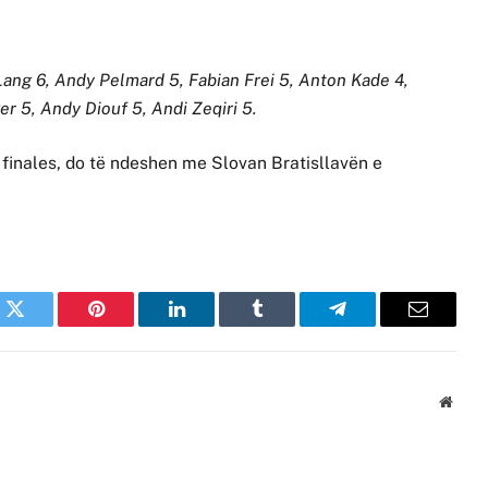
Lang 6, Andy Pelmard 5, Fabian Frei 5, Anton Kade 4,
r 5, Andy Diouf 5, Andi Zeqiri 5.
e finales, do të ndeshen me Slovan Bratisllavën e
k
Twitter
Pinterest
LinkedIn
Tumblr
Telegram
Email
Websi