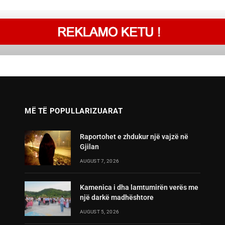
MË TË POPULLARIZUARAT
Raportohet e zhdukur një vajzë në
Gjilan
AUGUST 7, 2026
Kamenica i dha lamtumirën verës me
një darkë madhështore
AUGUST 5, 2026