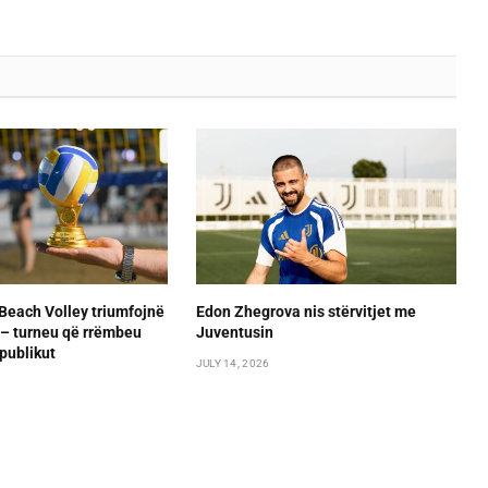
Beach Volley triumfojnë
Edon Zhegrova nis stërvitjet me
– turneu që rrëmbeu
Juventusin
publikut
JULY 14, 2026