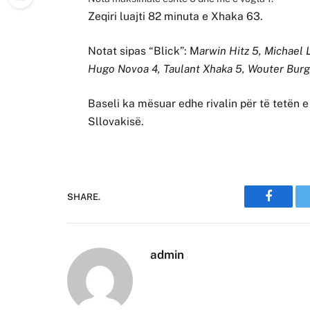
Zeqiri luajti 82 minuta e Xhaka 63.
Notat sipas “Blick”: M
arwin Hitz 5, Michael 
Hugo Novoa 4, Taulant Xhaka 5, Wouter Burge
Baseli ka mësuar edhe rivalin për të tetën 
Sllovakisë.
SHARE.
Faceboo
admin