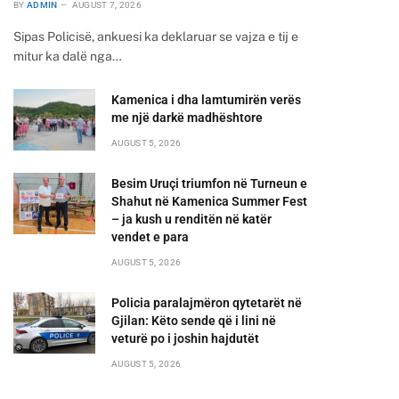
BY
ADMIN
AUGUST 7, 2026
Sipas Policisë, ankuesi ka deklaruar se vajza e tij e
mitur ka dalë nga…
Kamenica i dha lamtumirën verës
me një darkë madhështore
AUGUST 5, 2026
Besim Uruçi triumfon në Turneun e
Shahut në Kamenica Summer Fest
– ja kush u renditën në katër
vendet e para
AUGUST 5, 2026
Policia paralajmëron qytetarët në
Gjilan: Këto sende që i lini në
veturë po i joshin hajdutët
AUGUST 5, 2026