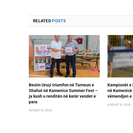
RELATED
POSTS
Besim Uruçi triumfon në Turneun e
Kampionët e 
Shahut në Kamenica Summer Fest –
në Kamenicë 
ja kush u renditën në katër vendet e
vëmendjen e 
para
AUGUST 5, 2026
AUGUST 5, 2026