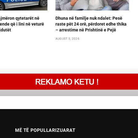
ajmëron qytetarët në
Dhuna në familje nuk ndalet: Pesë
ende që i lini në veturë
raste pët 24 orë, përdoret edhe thika
jdutët
– arrestime në Prishtinë e Pejë
AUGUST 5, 2026
MË TË POPULLARIZUARAT