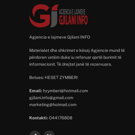
Agjencia e lajmeve Gjilani INFO
Materialet dhe shkrimet e kësaj Agjencie mund të
përdoren vetëm duke iu referuar qartë burimit të
informacionit. Të drejtat janë të rezervuara.
Botues: HESET ZYMBERI
Email:
hzymberi@hotmail.com
gjilani.info@gmail.com
marketing@hotmail.com
Kontakti:
O44176808