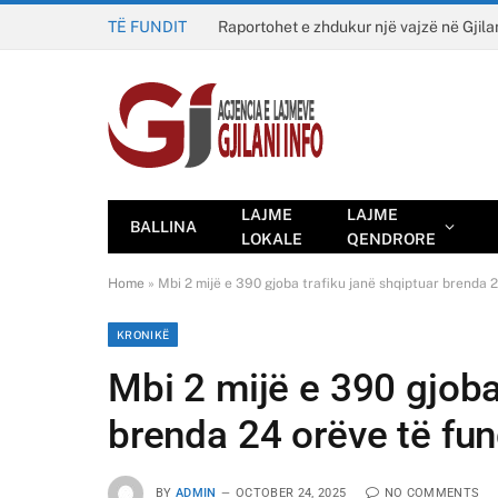
TË FUNDIT
Raportohet e zhdukur një vajzë në Gjila
LAJME
LAJME
BALLINA
LOKALE
QENDRORE
Home
»
Mbi 2 mijë e 390 gjoba trafiku janë shqiptuar brenda 
KRONIKË
Mbi 2 mijë e 390 gjoba
brenda 24 orëve të fu
BY
ADMIN
OCTOBER 24, 2025
NO COMMENTS