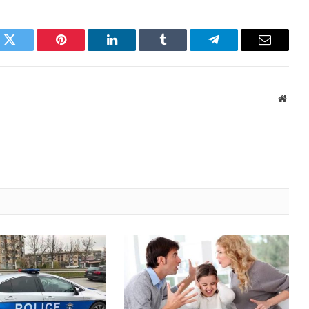
k
Twitter
Pinterest
LinkedIn
Tumblr
Telegram
Email
Websi