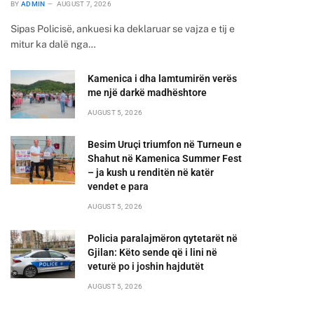
BY
ADMIN
AUGUST 7, 2026
Sipas Policisë, ankuesi ka deklaruar se vajza e tij e
mitur ka dalë nga…
Kamenica i dha lamtumirën verës
me një darkë madhështore
AUGUST 5, 2026
Besim Uruçi triumfon në Turneun e
Shahut në Kamenica Summer Fest
– ja kush u renditën në katër
vendet e para
AUGUST 5, 2026
Policia paralajmëron qytetarët në
Gjilan: Këto sende që i lini në
veturë po i joshin hajdutët
AUGUST 5, 2026