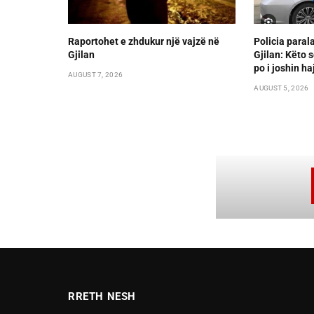
Raportohet e zhdukur një vajzë në
Policia paral
Gjilan
Gjilan: Këto s
po i joshin ha
AUGUST 7, 2026
AUGUST 5, 2026
RRETH NESH