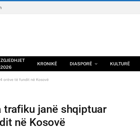
n
ZGJEDHJET
KRONIKË
DIASPORË
KULTURË
2026
24 orëve të fundit në Kosovë
 trafiku janë shqiptuar
ndit në Kosovë