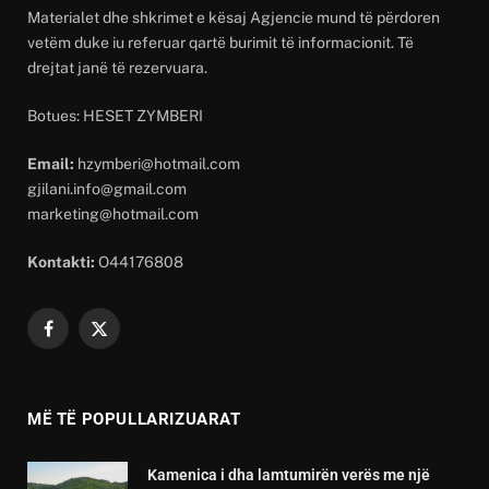
Materialet dhe shkrimet e kësaj Agjencie mund të përdoren
vetëm duke iu referuar qartë burimit të informacionit. Të
drejtat janë të rezervuara.
Botues: HESET ZYMBERI
Email:
hzymberi@hotmail.com
gjilani.info@gmail.com
marketing@hotmail.com
Kontakti:
O44176808
Facebook
X
(Twitter)
MË TË POPULLARIZUARAT
Kamenica i dha lamtumirën verës me një