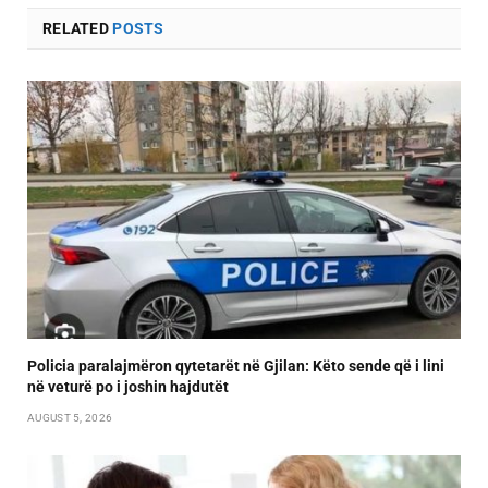
RELATED
POSTS
Policia paralajmëron qytetarët në Gjilan: Këto sende që i lini
në veturë po i joshin hajdutët
AUGUST 5, 2026