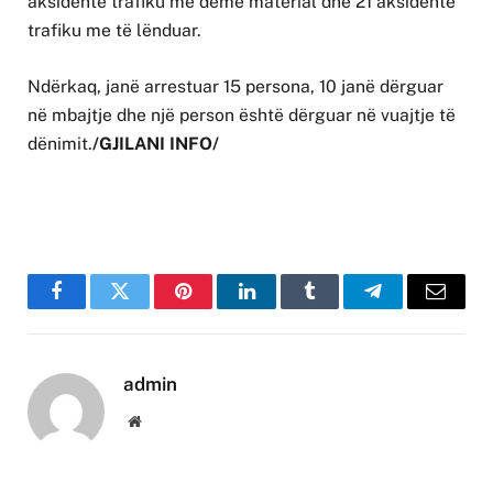
aksidente trafiku me dëme material dhe 21 aksidente
trafiku me të lënduar.
Ndërkaq, janë arrestuar 15 persona, 10 janë dërguar
në mbajtje dhe një person është dërguar në vuajtje të
dënimit.
/GJILANI INFO/
Facebook
Twitter
Pinterest
LinkedIn
Tumblr
Telegram
Email
admin
Website