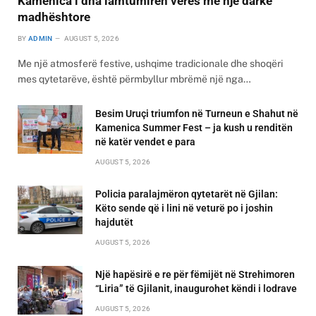
Kamenica i dha lamtumirën verës me një darkë
madhështore
BY
ADMIN
AUGUST 5, 2026
Me një atmosferë festive, ushqime tradicionale dhe shoqëri
mes qytetarëve, është përmbyllur mbrëmë një nga…
Besim Uruçi triumfon në Turneun e Shahut në
Kamenica Summer Fest – ja kush u renditën
në katër vendet e para
AUGUST 5, 2026
Policia paralajmëron qytetarët në Gjilan:
Këto sende që i lini në veturë po i joshin
hajdutët
AUGUST 5, 2026
Një hapësirë e re për fëmijët në Strehimoren
“Liria” të Gjilanit, inaugurohet këndi i lodrave
AUGUST 5, 2026