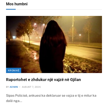
Mos humbni
KRONIKË
Raportohet e zhdukur një vajzë në Gjilan
BY
ADMIN
AUGUST 7, 2026
Sipas Policisë, ankuesi ka deklaruar se vajza e tij e mitur ka
dalë nga…