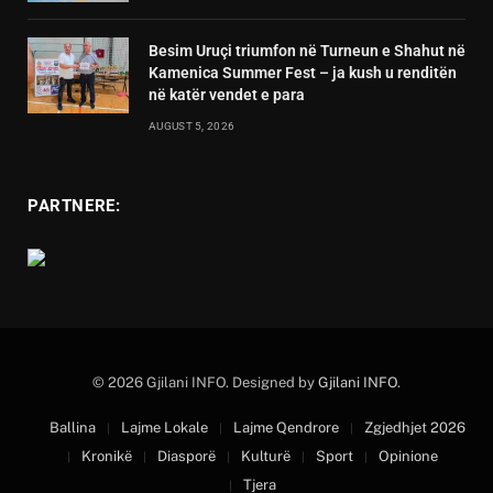
Besim Uruçi triumfon në Turneun e Shahut në
Kamenica Summer Fest – ja kush u renditën
në katër vendet e para
AUGUST 5, 2026
PARTNERE:
© 2026 Gjilani INFO. Designed by
Gjilani INFO
.
Ballina
Lajme Lokale
Lajme Qendrore
Zgjedhjet 2026
Kronikë
Diasporë
Kulturë
Sport
Opinione
Tjera