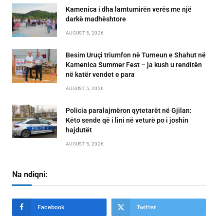
Kamenica i dha lamtumirën verës me një
darkë madhështore
AUGUST 5, 2026
Besim Uruçi triumfon në Turneun e Shahut në
Kamenica Summer Fest – ja kush u renditën
në katër vendet e para
AUGUST 5, 2026
Policia paralajmëron qytetarët në Gjilan:
Këto sende që i lini në veturë po i joshin
hajdutët
AUGUST 5, 2026
Na ndiqni:
Facebook
Twitter