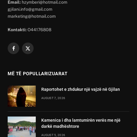
Email:
hzymberi@hotmail.com
gjilani.info@gmail.com
marketing@hotmail.com
Kontakti:
O44176808
Facebook
X
(Twitter)
MË TË POPULLARIZUARAT
Raportohet e zhdukur një vajzë në Gjilan
AUGUST 7, 2026
Kamenica i dha lamtumirën verës me një
darkë madhështore
AUGUST 5, 2026