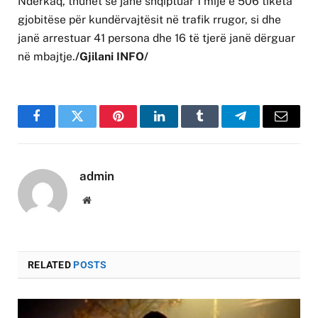
Ndërkaq, thuhet se janë shqiptuar 1 mijë e 506 tiketa
gjobitëse për kundërvajtësit në trafik rrugor, si dhe
janë arrestuar 41 persona dhe 16 të tjerë janë dërguar
në mbajtje.
/Gjilani INFO/
Facebook
Twitter
Pinterest
LinkedIn
Tumblr
Telegram
Email
admin
Website
RELATED
POSTS