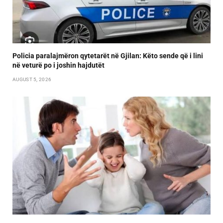
Policia paralajmëron qytetarët në Gjilan: Këto sende që i lini
në veturë po i joshin hajdutët
AUGUST 5, 2026