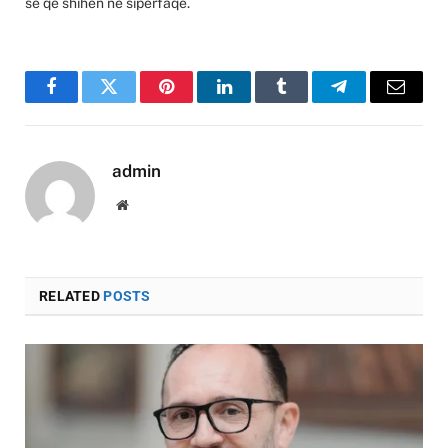
se që shihen në sipërfaqe.
Facebook
Twitter
Pinterest
LinkedIn
Tumblr
Telegram
Email
admin
Website
RELATED
POSTS