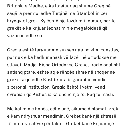
Britania e Madhe, e ka llastuar aq shumë Greqinë
saqë ia premtoi edhe Turqinë me Stambollin për
kryeqytet grek. Ky është një lazdrim i tepruar, por te
grekët e ka krijuar ledhatimin e megaloidesë që
vazhdon edhe sot.
Greqia është larguar me sukses nga ndikimi pansllav,
por nuk e ka hedhur anash vëllazërinë ortodokse me
sllavët. Madje, Kisha Ortodokse Greke, tradicionalisht
antishqiptare, është aq e rëndësishme në shoqërinë
greke saqë edhe Kushtetuta ia garanton vendin
sipëror si institucion. Greqia është i vetmi vend
evropian që Kishës ia ka dhënë një rol kaq të madh.
Me kalimin e kohës, edhe unë, sikurse diplomati grek,
e kam ndryshuar mendimin. Grekët kanë një shtresë
të intelektualëve për lakmi. Grekët kanë krijuar një