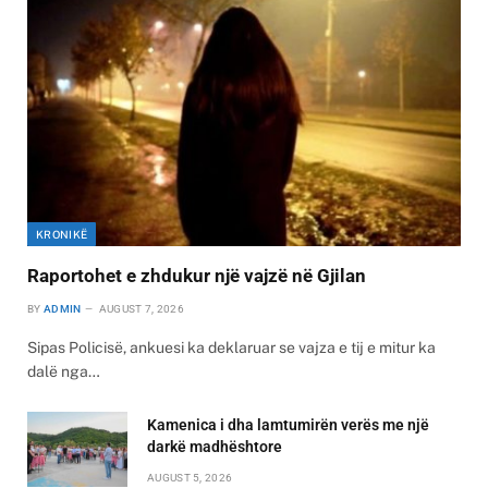
KRONIKË
Raportohet e zhdukur një vajzë në Gjilan
BY
ADMIN
AUGUST 7, 2026
Sipas Policisë, ankuesi ka deklaruar se vajza e tij e mitur ka
dalë nga…
Kamenica i dha lamtumirën verës me një
darkë madhështore
AUGUST 5, 2026