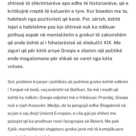
shtresë të shkrimtarëve apo edhe të historianëve, që e
kritikojnë rreptë të kaluarën e tyre. Kur bisedon me ta,
habitesh nga pozitiviteti që kanë. Por, sërish, është
tejet e habitshme pse kjo shtresë nuk ka ndikuar
pothuaj aspak në mentalitetin e grekut të zakonshëm
që ende është ai i fshatarësisë së shekullit XIX. Me
siguri që për këtë arsye Greqia e zbaton një politikë
ende magalomane për shkak se varet nga këta
votues.
Sot, problem kryesor i politikës së jashtme greke është ndikimi
i Turqisë në botë, veçanërisht në Ballkan. Sa më i madh që
është ky ndikim, Greqia ndjehet më e frikësuar. Prandaj, Greqia
nuk e njeh Kosovën. Madje, do ta pengojë edhe Shqipërinë në
ecjen e saj drejt Unionit Evropian, e cila gjë po shihet me
pasojat që ka prodhuar rasti i burgosjes së Belerit. Me pak
fjalë, marrëdhëniet shqiptaro-greke janë më të komplikuara