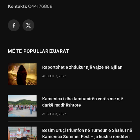
Kontakti:
O44176808
Facebook
X
(Twitter)
MË TË POPULLARIZUARAT
Raportohet e zhdukur një vajzë në Gjilan
AUGUST 7, 2026
Kamenica i dha lamtumirën verës me një
darkë madhështore
AUGUST 5, 2026
Besim Uruçi triumfon në Turneun e Shahut në
Kamenica Summer Fest – ja kush u renditën