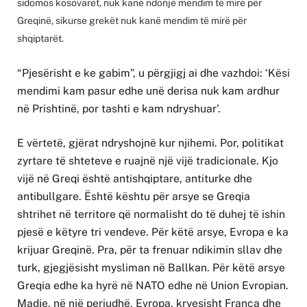
sidomos kosovarët, nuk kanë ndonjë mendim të mirë për
Greqinë, sikurse grekët nuk kanë mendim të mirë për
shqiptarët.
“Pjesërisht e ke gabim”, u përgjigj ai dhe vazhdoi: ‘Kësi
mendimi kam pasur edhe unë derisa nuk kam ardhur
në Prishtinë, por tashti e kam ndryshuar’.
E vërtetë, gjërat ndryshojnë kur njihemi. Por, politikat
zyrtare të shteteve e ruajnë një vijë tradicionale. Kjo
vijë në Greqi është antishqiptare, antiturke dhe
antibullgare. Është kështu për arsye se Greqia
shtrihet në territore që normalisht do të duhej të ishin
pjesë e këtyre tri vendeve. Për këtë arsye, Evropa e ka
krijuar Greqinë. Pra, për ta frenuar ndikimin sllav dhe
turk, gjegjësisht mysliman në Ballkan. Për këtë arsye
Greqia edhe ka hyrë në NATO edhe në Union Evropian.
Madje, në një periudhë, Evropa, kryesisht Franca dhe