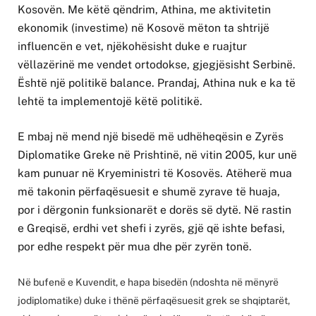
Kosovën. Me këtë qëndrim, Athina, me aktivitetin
ekonomik (investime) në Kosovë mëton ta shtrijë
influencën e vet, njëkohësisht duke e ruajtur
vëllazërinë me vendet ortodokse, gjegjësisht Serbinë.
Është një politikë balance. Prandaj, Athina nuk e ka të
lehtë ta implementojë këtë politikë.
E mbaj në mend një bisedë më udhëheqësin e Zyrës
Diplomatike Greke në Prishtinë, në vitin 2005, kur unë
kam punuar në Kryeministri të Kosovës. Atëherë mua
më takonin përfaqësuesit e shumë zyrave të huaja,
por i dërgonin funksionarët e dorës së dytë. Në rastin
e Greqisë, erdhi vet shefi i zyrës, gjë që ishte befasi,
por edhe respekt për mua dhe për zyrën tonë.
Në bufenë e Kuvendit, e hapa bisedën (ndoshta në mënyrë
jodiplomatike) duke i thënë përfaqësuesit grek se shqiptarët,