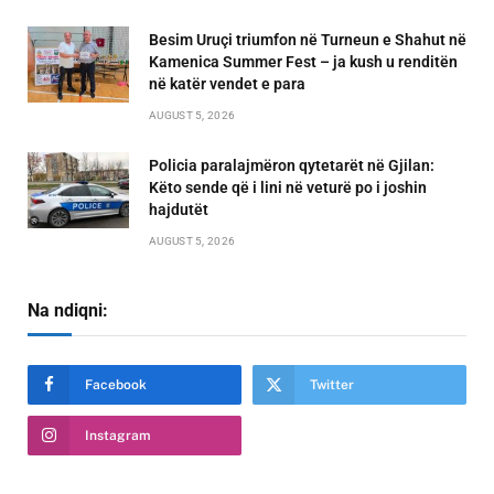
Besim Uruçi triumfon në Turneun e Shahut në
Kamenica Summer Fest – ja kush u renditën
në katër vendet e para
AUGUST 5, 2026
Policia paralajmëron qytetarët në Gjilan:
Këto sende që i lini në veturë po i joshin
hajdutët
AUGUST 5, 2026
Na ndiqni:
Facebook
Twitter
Instagram