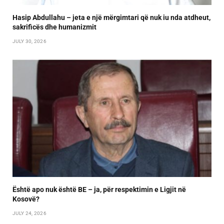
Hasip Abdullahu – jeta e një mërgimtari që nuk iu nda atdheut,
sakrificës dhe humanizmit
JULY 30, 2026
Është apo nuk është BE – ja, për respektimin e Ligjit në
Kosovë?
JULY 24, 2026