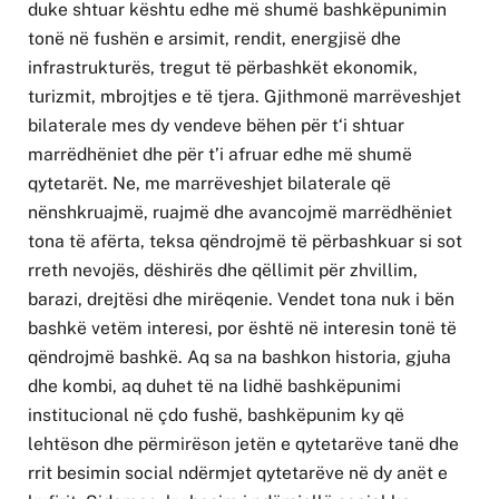
duke shtuar kështu edhe më shumë bashkëpunimin
tonë në fushën e arsimit, rendit, energjisë dhe
infrastrukturës, tregut të përbashkët ekonomik,
turizmit, mbrojtjes e të tjera. Gjithmonë marrëveshjet
bilaterale mes dy vendeve bëhen për t‘i shtuar
marrëdhëniet dhe për t’i afruar edhe më shumë
qytetarët. Ne, me marrëveshjet bilaterale që
nënshkruajmë, ruajmë dhe avancojmë marrëdhëniet
tona të afërta, teksa qëndrojmë të përbashkuar si sot
rreth nevojës, dëshirës dhe qëllimit për zhvillim,
barazi, drejtësi dhe mirëqenie. Vendet tona nuk i bën
bashkë vetëm interesi, por është në interesin tonë të
qëndrojmë bashkë. Aq sa na bashkon historia, gjuha
dhe kombi, aq duhet të na lidhë bashkëpunimi
institucional në çdo fushë, bashkëpunim ky që
lehtëson dhe përmirëson jetën e qytetarëve tanë dhe
rrit besimin social ndërmjet qytetarëve në dy anët e