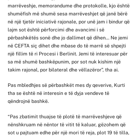
marrëveshje, memorandume dhe protokolle, kjo është
shumëfish më shumë sesa marrëveshjet që janë bërë
në një tjetër iniciativë rajonale, por unë jam i bindur që
lajm sot është përforcimi dhe avancimi i së
përbashkëtës sonë dhe jo dallimet që dihen… Ne jemi
në CEFTA siç dihet dhe mbase do të marrë së shpejti
një fillim të ri Procesi i Berlinit. Jemi të interesuar për
sa më shumë bashkëpunim, por sot nuk kishim një
takim rajonal, por bilateral dhe vëllazëror”, tha ai.
Pas mbledhjes së përbashkët mes dy qeverive, Kurti
tha se është në interesin e të dyja vendeve të
qëndrojnë bashkë.
“Pas zbatimit thuajse të plotë të marrëveshjeve që
nënshkruam në nëntor të vitit të kaluar, gëzohem që
sot u pajtuam edhe për një mori të reja, plot 19 të tilla,