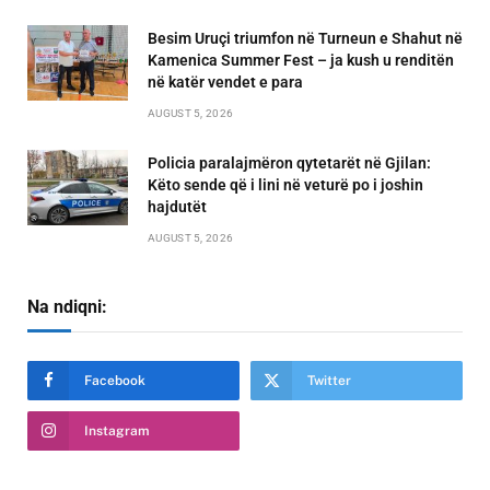
Besim Uruçi triumfon në Turneun e Shahut në
Kamenica Summer Fest – ja kush u renditën
në katër vendet e para
AUGUST 5, 2026
Policia paralajmëron qytetarët në Gjilan:
Këto sende që i lini në veturë po i joshin
hajdutët
AUGUST 5, 2026
Na ndiqni:
Facebook
Twitter
Instagram