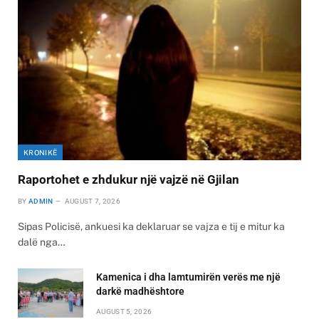
KRONIKË
Raportohet e zhdukur një vajzë në Gjilan
BY
ADMIN
AUGUST 7, 2026
Sipas Policisë, ankuesi ka deklaruar se vajza e tij e mitur ka
dalë nga…
Kamenica i dha lamtumirën verës me një
darkë madhështore
AUGUST 5, 2026