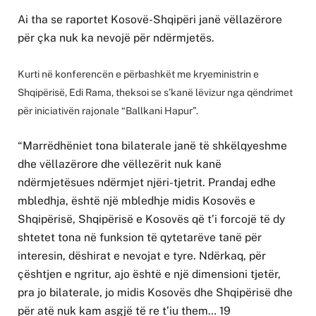
Ai tha se raportet Kosovë-Shqipëri janë vëllazërore
për çka nuk ka nevojë për ndërmjetës.
Kurti në konferencën e përbashkët me kryeministrin e
Shqipërisë, Edi Rama, theksoi se s’kanë lëvizur nga qëndrimet
për iniciativën rajonale “Ballkani Hapur”.
“Marrëdhëniet tona bilaterale janë të shkëlqyeshme
dhe vëllazërore dhe vëllezërit nuk kanë
ndërmjetësues ndërmjet njëri-tjetrit. Prandaj edhe
mbledhja, është një mbledhje midis Kosovës e
Shqipërisë, Shqipërisë e Kosovës që t’i forcojë të dy
shtetet tona në funksion të qytetarëve tanë për
interesin, dëshirat e nevojat e tyre. Ndërkaq, për
çështjen e ngritur, ajo është e një dimensioni tjetër,
pra jo bilaterale, jo midis Kosovës dhe Shqipërisë dhe
për atë nuk kam asgjë të re t’iu them… 19