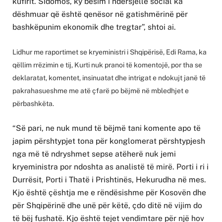
kufirit. Sidomos, ky besim i ndërsjellë social ka
dëshmuar që është qenësor në gatishmërinë për
bashkëpunim ekonomik dhe tregtar”, shtoi ai.
Lidhur me raportimet se kryeministri i Shqipërisë, Edi Rama, ka
qëllim rrëzimin e tij, Kurti nuk pranoi të komentojë, por tha se
deklaratat, komentet, insinuatat dhe intrigat e ndokujt janë të
pakrahasueshme me atë çfarë po bëjmë në mbledhjet e
përbashkëta.
“Së pari, ne nuk mund të bëjmë tani komente apo të
japim përshtypjet tona për konglomerat përshtypjesh
nga më të ndryshmet sepse atëherë nuk jemi
kryeministra por ndoshta as analistë të mirë. Porti i ri i
Durrësit, Porti i Thatë i Prishtinës, Hekurudha në mes.
Kjo është çështja me e rëndësishme për Kosovën dhe
për Shqipërinë dhe unë për këtë, çdo ditë në vijim do
të bëj fushatë. Kjo është tejet vendimtare për një hov