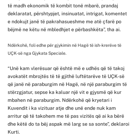
të madh ekonomik të kombit tonë mbarë, prandaj
deklaratat, përshtypjet, insinuatat, intrigat, komentet
e ndokujt janë të pakrahasueshme me atë çfarë po
bëjmë ne këtu në mbledhjet e përbashkëta”, tha ai.
Ndërkohë, foli edhe për gjykimin në Hagë të ish-krerëve të
UÇK-së nga Gjykata Speciale.
“Unë kam vlerësuar që është më e udhës që të takoj
avokatët mbrojtës të të gjithë luftëtarëve të UÇK-së
që janë në paraburgim në Hagë, në një paraburgim të
stërzgjatur, sepse ka kaluar një vit e gjysmë që kur
mbahen në paraburgim. Ndërkohë që kryetari i
Kuvendit i ka vizituar atje dhe unë ende nuk kam
arritur që të takohem me të pas vizitës që ai ka bërë
dhe këtë do ta bëj aspak më larg se sa sonte”, deklaroi
Kurti.