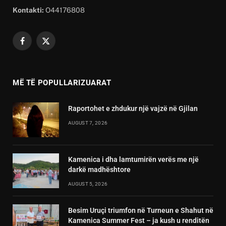
Kontakti:
O44176808
Facebook
X
(Twitter)
MË TË POPULLARIZUARAT
Raportohet e zhdukur një vajzë në Gjilan
AUGUST 7, 2026
Kamenica i dha lamtumirën verës me një
darkë madhështore
AUGUST 5, 2026
Besim Uruçi triumfon në Turneun e Shahut në
Kamenica Summer Fest – ja kush u renditën