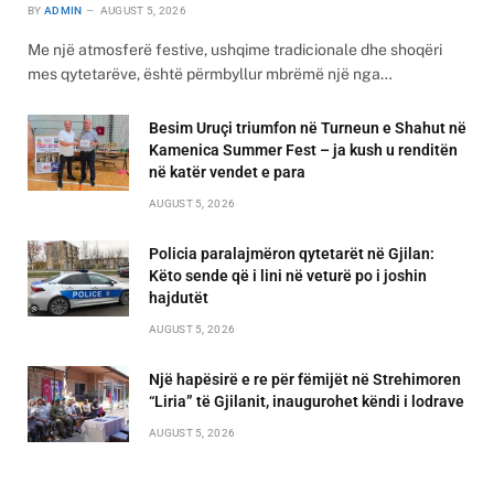
BY
ADMIN
AUGUST 5, 2026
Me një atmosferë festive, ushqime tradicionale dhe shoqëri
mes qytetarëve, është përmbyllur mbrëmë një nga…
Besim Uruçi triumfon në Turneun e Shahut në
Kamenica Summer Fest – ja kush u renditën
në katër vendet e para
AUGUST 5, 2026
Policia paralajmëron qytetarët në Gjilan:
Këto sende që i lini në veturë po i joshin
hajdutët
AUGUST 5, 2026
Një hapësirë e re për fëmijët në Strehimoren
“Liria” të Gjilanit, inaugurohet këndi i lodrave
AUGUST 5, 2026