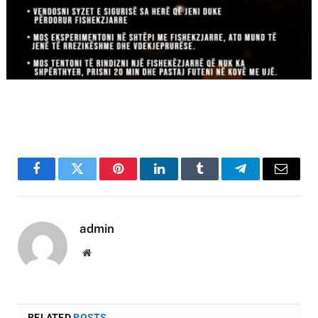
Facebook
Twitter
Pinterest
LinkedIn
Tumblr
Telegram
Email
admin
Website
RELATED
POSTS