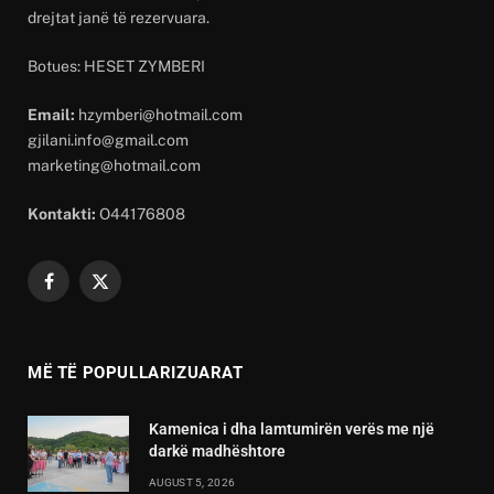
drejtat janë të rezervuara.
Botues: HESET ZYMBERI
Email:
hzymberi@hotmail.com
gjilani.info@gmail.com
marketing@hotmail.com
Kontakti:
O44176808
Facebook
X
(Twitter)
MË TË POPULLARIZUARAT
Kamenica i dha lamtumirën verës me një
darkë madhështore
AUGUST 5, 2026