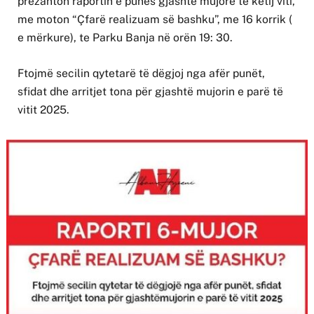
prezanton raportin e punës gjashtë mujore të këtij viti,
me moton “Çfarë realizuam së bashku”, me 16 korrik (
e mërkure), te Parku Banja në orën 19: 30.
Ftojmë secilin qytetarë të dëgjoj nga afër punët,
sfidat dhe arritjet tona për gjashtë mujorin e parë të
vitit 2025.