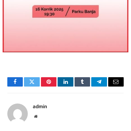
Facebook
Twitter
Pinterest
LinkedIn
Tumblr
Telegram
Email
admin
Website