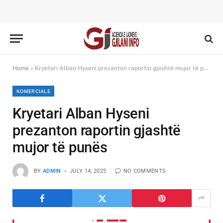
Home
»
Kryetari Alban Hyseni prezanton raportin gjashtë mujor të punës
KOMERCIALE
Kryetari Alban Hyseni
prezanton raportin gjashtë
mujor të punës
BY
ADMIN
JULY 14, 2025
NO COMMENTS