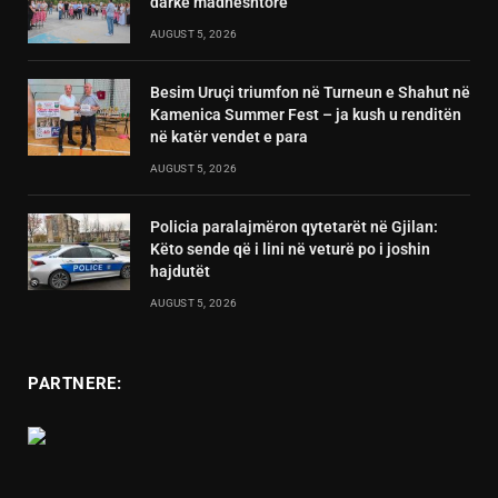
darkë madhështore
AUGUST 5, 2026
Besim Uruçi triumfon në Turneun e Shahut në
Kamenica Summer Fest – ja kush u renditën
në katër vendet e para
AUGUST 5, 2026
Policia paralajmëron qytetarët në Gjilan:
Këto sende që i lini në veturë po i joshin
hajdutët
AUGUST 5, 2026
PARTNERE: