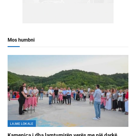
Mos humbni
LAJME LOKALE
Kamenica i dha lamtumirën verës me një darkë