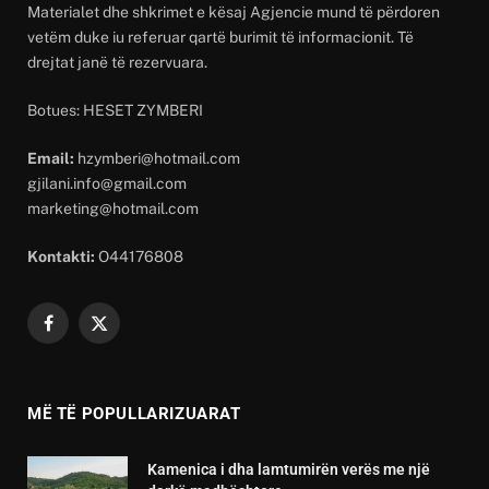
Materialet dhe shkrimet e kësaj Agjencie mund të përdoren
vetëm duke iu referuar qartë burimit të informacionit. Të
drejtat janë të rezervuara.
Botues: HESET ZYMBERI
Email:
hzymberi@hotmail.com
gjilani.info@gmail.com
marketing@hotmail.com
Kontakti:
O44176808
Facebook
X
(Twitter)
MË TË POPULLARIZUARAT
Kamenica i dha lamtumirën verës me një