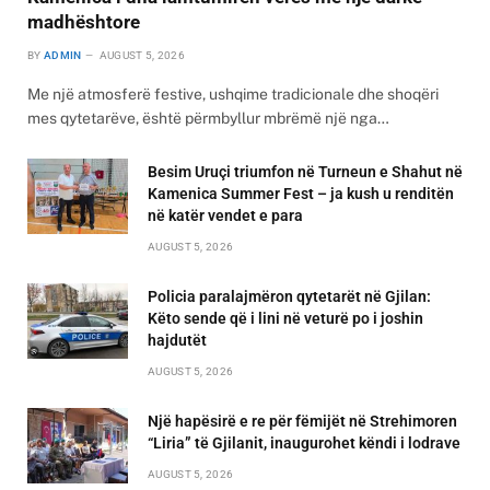
madhështore
BY
ADMIN
AUGUST 5, 2026
Me një atmosferë festive, ushqime tradicionale dhe shoqëri
mes qytetarëve, është përmbyllur mbrëmë një nga…
Besim Uruçi triumfon në Turneun e Shahut në
Kamenica Summer Fest – ja kush u renditën
në katër vendet e para
AUGUST 5, 2026
Policia paralajmëron qytetarët në Gjilan:
Këto sende që i lini në veturë po i joshin
hajdutët
AUGUST 5, 2026
Një hapësirë e re për fëmijët në Strehimoren
“Liria” të Gjilanit, inaugurohet këndi i lodrave
AUGUST 5, 2026