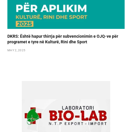
DKRS: Është hapur thirrja për subvencionimin e OJQ-ve për
programet e tyre në Kulturë, Rini dhe Sport
MAY 2, 2025