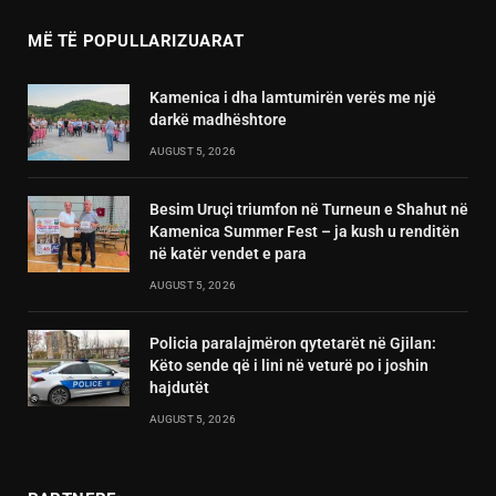
MË TË POPULLARIZUARAT
Kamenica i dha lamtumirën verës me një
darkë madhështore
AUGUST 5, 2026
Besim Uruçi triumfon në Turneun e Shahut në
Kamenica Summer Fest – ja kush u renditën
në katër vendet e para
AUGUST 5, 2026
Policia paralajmëron qytetarët në Gjilan:
Këto sende që i lini në veturë po i joshin
hajdutët
AUGUST 5, 2026