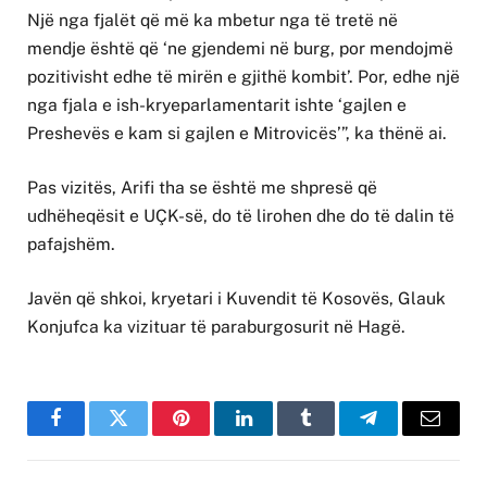
Një nga fjalët që më ka mbetur nga të tretë në
mendje është që ‘ne gjendemi në burg, por mendojmë
pozitivisht edhe të mirën e gjithë kombit’. Por, edhe një
nga fjala e ish-kryeparlamentarit ishte ‘gajlen e
Preshevës e kam si gajlen e Mitrovicës’”, ka thënë ai.
Pas vizitës, Arifi tha se është me shpresë që
udhëheqësit e UÇK-së, do të lirohen dhe do të dalin të
pafajshëm.
Javën që shkoi, kryetari i Kuvendit të Kosovës, Glauk
Konjufca ka vizituar të paraburgosurit në Hagë.
Facebook
Twitter
Pinterest
LinkedIn
Tumblr
Telegram
Email