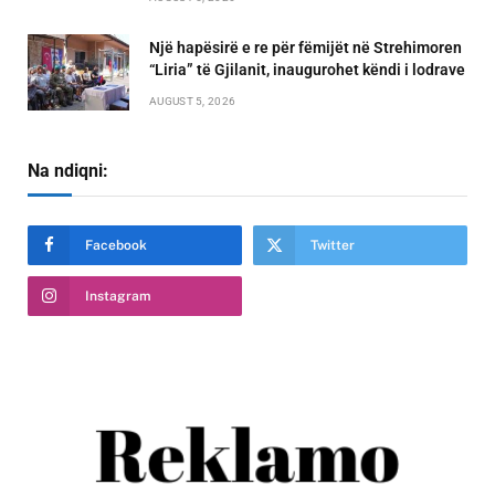
Një hapësirë e re për fëmijët në Strehimoren
“Liria” të Gjilanit, inaugurohet këndi i lodrave
AUGUST 5, 2026
Na ndiqni:
Facebook
Twitter
Instagram