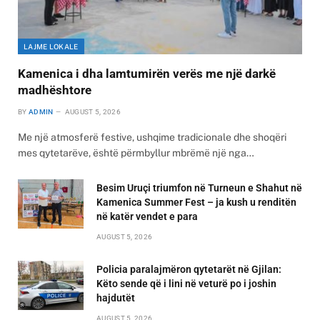
LAJME LOKALE
Kamenica i dha lamtumirën verës me një darkë
madhështore
BY
ADMIN
AUGUST 5, 2026
Me një atmosferë festive, ushqime tradicionale dhe shoqëri
mes qytetarëve, është përmbyllur mbrëmë një nga…
Besim Uruçi triumfon në Turneun e Shahut në
Kamenica Summer Fest – ja kush u renditën
në katër vendet e para
AUGUST 5, 2026
Policia paralajmëron qytetarët në Gjilan:
Këto sende që i lini në veturë po i joshin
hajdutët
AUGUST 5, 2026