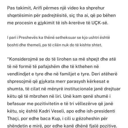
Pas takimit, Arifi përmes një video ka shprehur
shqetësimin për padrejtësitë, siç tha ai, që po bëhen
me procesin e gjykimit të ish-krerëve të UÇK-së.
I pari i Preshevës ka thënë setheksuar se kjo ushtri është
boshti dhe themeli, pa të cilën nuk do të kishte shtet.
“Konsiderojmë se do të lirohen sa më shpejt dhe atë
të në formë të pafajshëm dhe të kthehen në
vendlindjet e tyre dhe në familjet e tyre. Deri atëherë
shpresojmë që gjykata merr parasysh kërkesat e
shumta, të cilat në mënyrë institucionale janë drejtuar
këtu që të mbrohen në liri. Unë kam qenë shumë i
befasuar me pozitivitetin e të tri vëllezërve që janë
këtu, siç është Kadri Veseli, apo edhe ish-presidenti
Thaçi, por edhe baca Kup, i cili u gëzoheshin për
shëndetin e mirë, por edhe kanë dhënë fjalë pozitive.