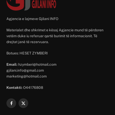
Agjencia e lajmeve Gjilani INFO
Materialet dhe shkrimet e kësaj Agjencie mund të përdoren
vetëm duke iu referuar qartë burimit të informacionit. Të
drejtat janë të rezervuara.
Botues: HESET ZYMBERI
Email:
hzymberi@hotmail.com
gjilani.info@gmail.com
marketing@hotmail.com
Kontakti:
O44176808
Facebook
X
(Twitter)