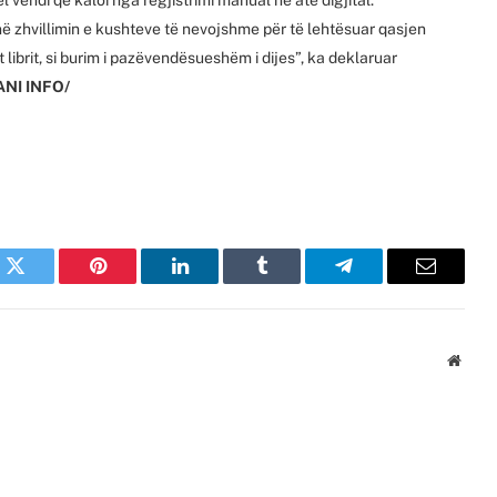
 në zhvillimin e kushteve të nevojshme për të lehtësuar qasjen
 librit, si burim i pazëvendësueshëm i dijes”, ka deklaruar
ANI INFO/
k
Twitter
Pinterest
LinkedIn
Tumblr
Telegram
Email
Websi