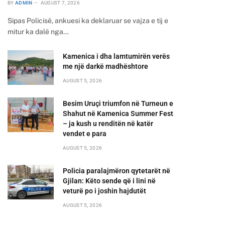
BY
ADMIN
AUGUST 7, 2026
Sipas Policisë, ankuesi ka deklaruar se vajza e tij e
mitur ka dalë nga…
Kamenica i dha lamtumirën verës
me një darkë madhështore
AUGUST 5, 2026
Besim Uruçi triumfon në Turneun e
Shahut në Kamenica Summer Fest
– ja kush u renditën në katër
vendet e para
AUGUST 5, 2026
Policia paralajmëron qytetarët në
Gjilan: Këto sende që i lini në
veturë po i joshin hajdutët
AUGUST 5, 2026