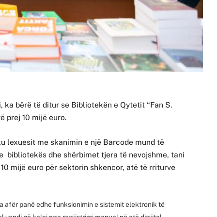
 ka bërë të ditur se Bibliotekën e Qytetit “Fan S.
ë prej 10 mijë euro.
t, ku lexuesit me skanimin e një Barcode mund të
 e bibliotekës dhe shërbimet tjera të nevojshme, tani
 10 mijë euro për sektorin shkencor, atë të rriturve
a afër panë edhe funksionimin e sistemit elektronik të
l vendi që kaloi nga regjistrimi manual në atë digjital.