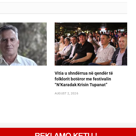
Vitia u shndërrua në qendër të
folklorit botëror me festivalin
“N’Karadak Krisin Tupanat”
AUGUST 2, 2026