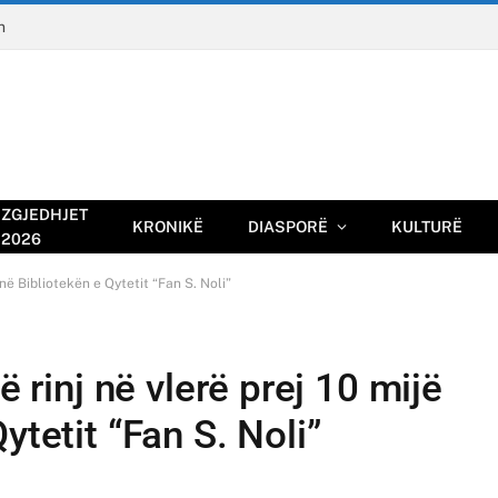
n
ZGJEDHJET
KRONIKË
DIASPORË
KULTURË
2026
 në Bibliotekën e Qytetit “Fan S. Noli”
ë rinj në vlerë prej 10 mijë
ytetit “Fan S. Noli”