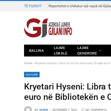
TË FUNDIT
Raportohet e zhdukur një vajzë në Gjila
LAJME
LAJME
BALLINA
LOKALE
QENDRORE
Home
»
Kryetari Hyseni: Libra të rinj në vlerë prej 10 mijë euro
KULTURË
Kryetari Hyseni: Libra t
euro në Bibliotekën e Q
BY
ADMIN
DECEMBER 7, 2022
NO COMMENTS