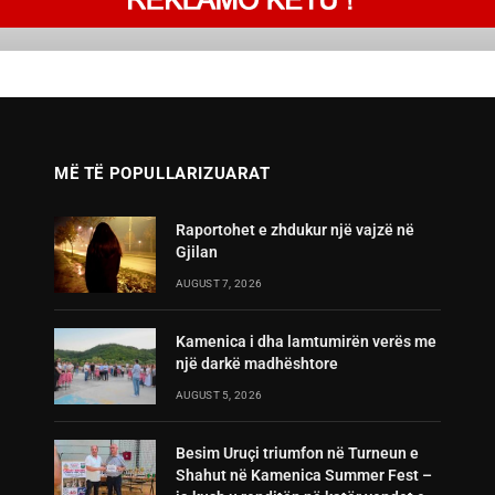
MË TË POPULLARIZUARAT
Raportohet e zhdukur një vajzë në
Gjilan
AUGUST 7, 2026
Kamenica i dha lamtumirën verës me
një darkë madhështore
AUGUST 5, 2026
Besim Uruçi triumfon në Turneun e
Shahut në Kamenica Summer Fest –