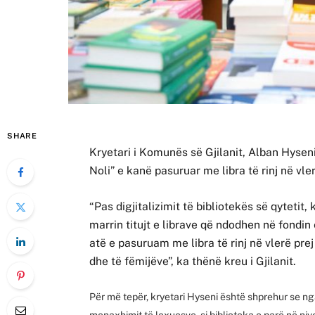
SHARE
Kryetari i Komunës së Gjilanit, Alban Hyseni,
Noli” e kanë pasuruar me libra të rinj në vler
“Pas digjitalizimit të bibliotekës së qyteti
marrin titujt e librave që ndodhen në fondin
atë e pasuruam me libra të rinj në vlerë prej
dhe të fëmijëve”, ka thënë kreu i Gjilanit.
Për më tepër, kryetari Hyseni është shprehur se ng
menaxhimit të lexuesve, si biblioteka e parë në nive