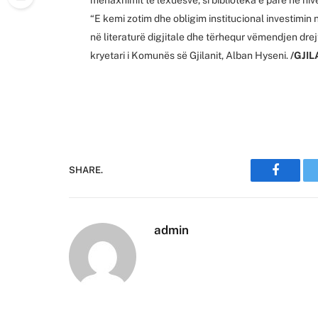
“E kemi zotim dhe obligim institucional investimin
në literaturë digjitale dhe tërhequr vëmendjen drejt
kryetari i Komunës së Gjilanit, Alban Hyseni.
/GJIL
SHARE.
Faceboo
admin