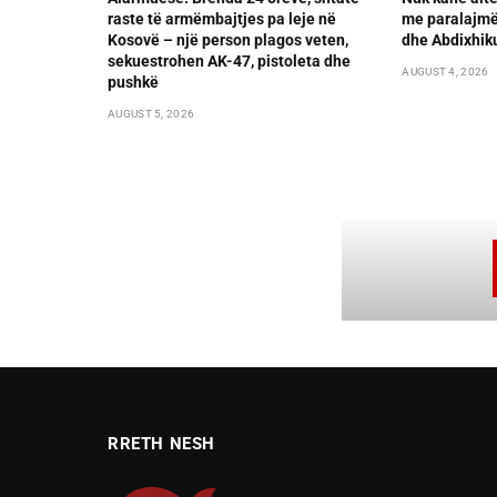
raste të armëmbajtjes pa leje në
me paralajmër
Kosovë – një person plagos veten,
dhe Abdixhik
sekuestrohen AK-47, pistoleta dhe
AUGUST 4, 2026
pushkë
AUGUST 5, 2026
RRETH NESH