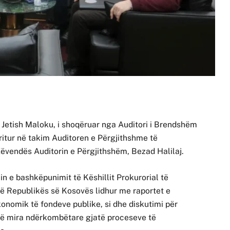
, Jetish Maloku, i shoqëruar nga Auditori i Brendshëm
pritur në takim Auditoren e Përgjithshme të
vendës Auditorin e Përgjithshëm, Bezad Halilaj.
min e bashkëpunimit të Këshillit Prokurorial të
ë Republikës së Kosovës lidhur me raportet e
konomik të fondeve publike, si dhe diskutimi për
të mira ndërkombëtare gjatë proceseve të