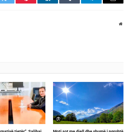
k
Twitter
Pinterest
LinkedIn
Tumblr
Telegram
Email
Websi
rnativë tjetër”, Salihaj
Moti sot me diell dhe shumë i ngrohtë