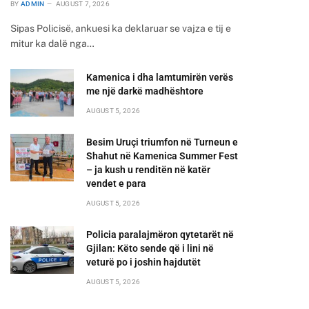
BY
ADMIN
AUGUST 7, 2026
Sipas Policisë, ankuesi ka deklaruar se vajza e tij e
mitur ka dalë nga…
Kamenica i dha lamtumirën verës
me një darkë madhështore
AUGUST 5, 2026
Besim Uruçi triumfon në Turneun e
Shahut në Kamenica Summer Fest
– ja kush u renditën në katër
vendet e para
AUGUST 5, 2026
Policia paralajmëron qytetarët në
Gjilan: Këto sende që i lini në
veturë po i joshin hajdutët
AUGUST 5, 2026