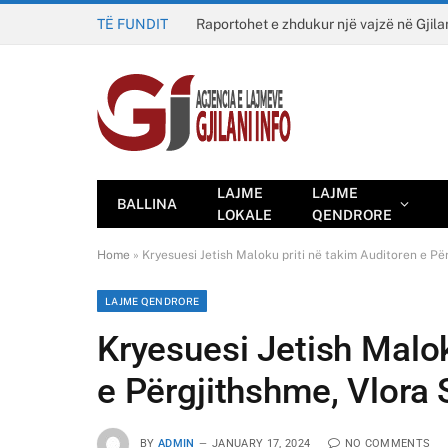
TË FUNDIT
Raportohet e zhdukur një vajzë në Gjila
LAJME
LAJME
BALLINA
LOKALE
QENDRORE
Home
»
Kryesuesi Jetish Maloku priti në takim Auditoren e P
LAJME QENDRORE
Kryesuesi Jetish Malok
e Përgjithshme, Vlora
BY
ADMIN
JANUARY 17, 2024
NO COMMENTS