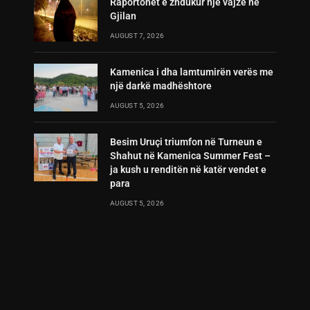
Raportohet e zhdukur një vajzë në
Gjilan
AUGUST 7, 2026
Kamenica i dha lamtumirën verës me
një darkë madhështore
AUGUST 5, 2026
Besim Uruçi triumfon në Turneun e
Shahut në Kamenica Summer Fest –
ja kush u renditën në katër vendet e
para
AUGUST 5, 2026