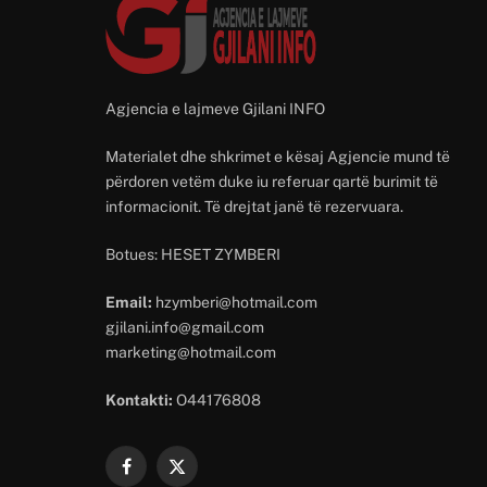
Agjencia e lajmeve Gjilani INFO
Materialet dhe shkrimet e kësaj Agjencie mund të
përdoren vetëm duke iu referuar qartë burimit të
informacionit. Të drejtat janë të rezervuara.
Botues: HESET ZYMBERI
Email:
hzymberi@hotmail.com
gjilani.info@gmail.com
marketing@hotmail.com
Kontakti:
O44176808
Facebook
X