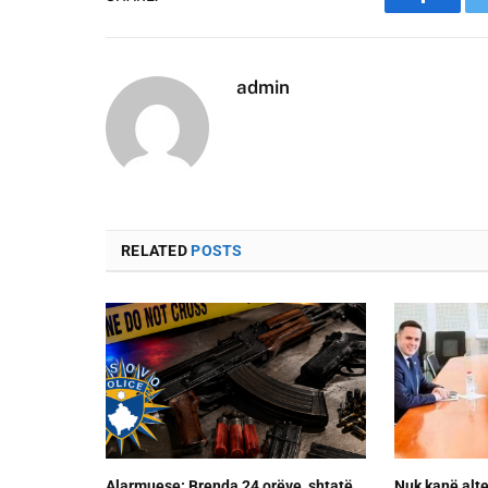
Faceboo
admin
RELATED
POSTS
Alarmuese: Brenda 24 orëve, shtatë
Nuk kanë alte