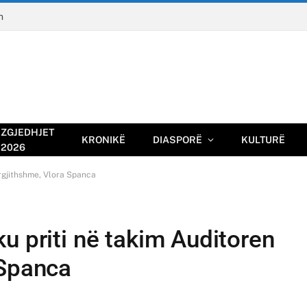
n
ZGJEDHJET
KRONIKË
DIASPORË
KULTURË
2026
ërgjithshme, Vlora Spanca
u priti në takim Auditoren
 Spanca