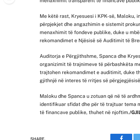
menaxhimit transparent të financave publik
Me këtë rast, Kryesuesi i KPK-së, Maloku, 
përpjekjet dhe angazhimin e sistemit proku
menaxhimit të fondeve publike, duke u mbë
rekomandimet e Njësisë së Auditimit të Br
Auditorja e Përgjithshme, Spanca dhe Kryes
organizimit të trajnimeve të përbashkëta m
trajtohen rekomandimet e auditimit, duke t
gjithnjë në interes të rritjes së përgjegjësisë
Maloku dhe Spanca u zotuan që në të ardhm
identifikuar sfidat dhe për të trajtuar tem
të financave publike, thuhet në njoftim.
/GJI
SHARE.