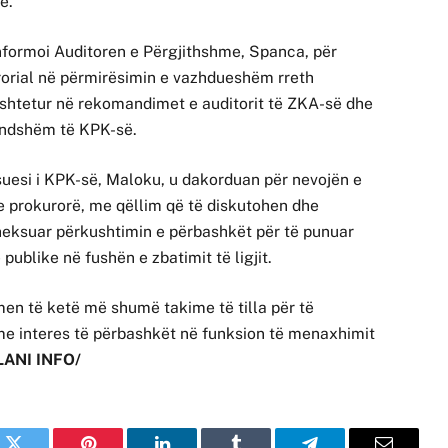
e.
informoi Auditoren e Përgjithshme, Spanca, për
rorial në përmirësimin e vazhdueshëm rreth
shtetur në rekomandimet e auditorit të ZKA-së dhe
endshëm të KPK-së.
uesi i KPK-së, Maloku, u dakorduan për nevojën e
e prokurorë, me qëllim që të diskutohen dhe
heksuar përkushtimin e përbashkët për të punuar
 publike në fushën e zbatimit të ligjit.
en të ketë më shumë takime të tilla për të
a me interes të përbashkët në funksion të menaxhimit
LANI INFO/