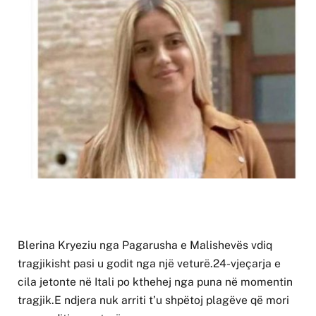
Blerina Kryeziu nga Pagarusha e Malishevës vdiq
tragjikisht pasi u godit nga një veturë.24-vjeçarja e
cila jetonte në Itali po kthehej nga puna në momentin
tragjik.E ndjera nuk arriti t’u shpëtoj plagëve që mori