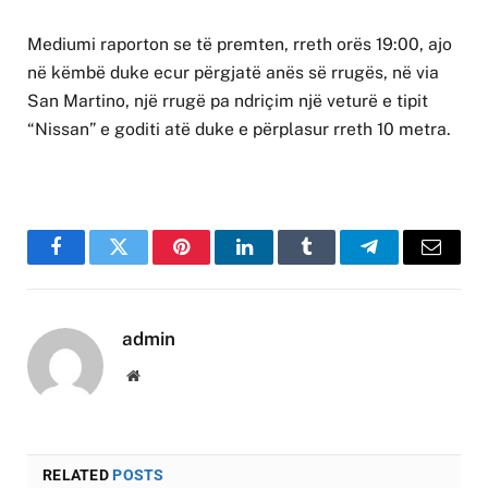
Mediumi raporton se të premten, rreth orës 19:00, ajo
në këmbë duke ecur përgjatë anës së rrugës, në via
San Martino, një rrugë pa ndriçim një veturë e tipit
“Nissan” e goditi atë duke e përplasur rreth 10 metra.
Facebook
Twitter
Pinterest
LinkedIn
Tumblr
Telegram
Email
admin
Website
RELATED
POSTS