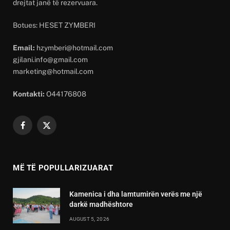
drejtat janë të rezervuara.
Botues: HESET ZYMBERI
Email:
hzymberi@hotmail.com
gjilani.info@gmail.com
marketing@hotmail.com
Kontakti:
O44176808
Facebook
X
(Twitter)
MË TË POPULLARIZUARAT
Kamenica i dha lamtumirën verës me një
darkë madhështore
AUGUST 5, 2026