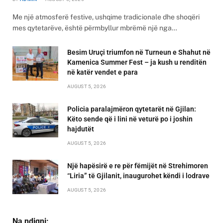
Me një atmosferë festive, ushqime tradicionale dhe shoqëri
mes qytetarëve, është përmbyllur mbrëmë një nga…
Besim Uruçi triumfon në Turneun e Shahut në
Kamenica Summer Fest – ja kush u renditën
në katër vendet e para
AUGUST 5, 2026
Policia paralajmëron qytetarët në Gjilan:
Këto sende që i lini në veturë po i joshin
hajdutët
AUGUST 5, 2026
Një hapësirë e re për fëmijët në Strehimoren
“Liria” të Gjilanit, inaugurohet këndi i lodrave
AUGUST 5, 2026
Na ndiqni: