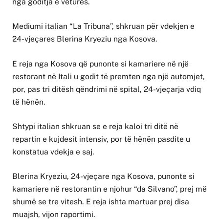
nga goditja e veturës.
Mediumi italian “La Tribuna”, shkruan për vdekjen e
24-vjeçares Blerina Kryeziu nga Kosova.
E reja nga Kosova që punonte si kamariere në një
restorant në Itali u godit të premten nga një automjet,
por, pas tri ditësh qëndrimi në spital, 24-vjeçarja vdiq
të hënën.
Shtypi italian shkruan se e reja kaloi tri ditë në
repartin e kujdesit intensiv, por të hënën pasdite u
konstatua vdekja e saj.
Blerina Kryeziu, 24-vjeçare nga Kosova, punonte si
kamariere në restorantin e njohur “da Silvano”, prej më
shumë se tre vitesh. E reja ishta martuar prej disa
muajsh, vijon raportimi.