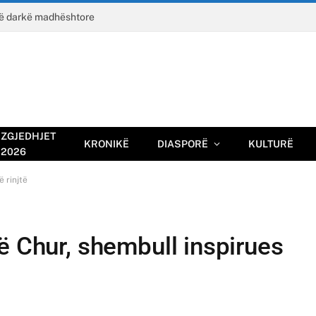
jë darkë madhështore
ZGJEDHJET
KRONIKË
DIASPORË
KULTURË
2026
ë rinjtë
ë Chur, shembull inspirues