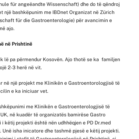
ule für angeëandte Wissenschaft) dhe do të qëndroj
ritet një bashkëpunim me IBDnet Organizat në Zürich
chaft für die Gastroenterologie) për avancimin e
në ajo.
ë në Prishtinë
k lë pa përmendur Kosovën. Ajo thotë se ka familjen
tojë 2-3 herë në vit.
r në një projekt me Klinikën e Gastroentorologjisë të
ilin e ka iniciuar vet.
bashkëpunimi me Klinikën e Gastroenterologjisë të
KUK, në kuadër të organizatës bamirëse Gastro
 i këtij projekti është nën udhhëqjen e PD Dr.med
Unë isha inicatore dhe tashmë pjesë e këtij projekti.
ajnimi i stafit të Gastroentorologjisë në Prishtinë, si