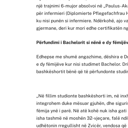
një trajnimi 6-mujor absolvoi në „Paulus-A
për infermieri (Diplomierte Pflegefachfrau H
ku nisi punën si infermiere. Ndërkohë, ajo 
gjermane, deri kur mori edhe certifikatën ng
Përfundimi i Bachelorit si nënë e dy fëmijë
Edhepse me shumë angazhime, dëshira e Drit
e dy fëmijëve kur nisi studimet Bachelor. Dr
bashkëshortit bënë që të përfundonte studi
„Në fillim studionte bashkëshorti im, në inx
integrohem duke mësuar gjuhën, dhe sigurish
fëmija ynë i parë. Në atë kohë nuk isha gati
isha tashmë në moshën 32-vje
çare, falë nd
udhëtonin rregullisht në Zvicër, vendosa që 