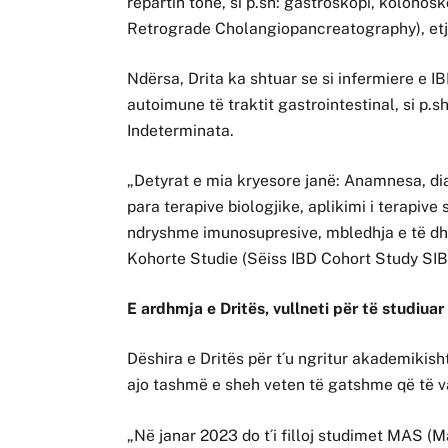
repartin tonë, si p.sh: gastroskopi, kolono
Retrograde Cholangiopancreatography), etj“
Ndërsa, Drita ka shtuar se si infermiere e
autoimune të traktit gastrointestinal, si p.
Indeterminata.
„Detyrat e mia kryesore janë: Anamnesa, dia
para terapive biologjike, aplikimi i terapive
ndryshme imunosupresive, mbledhja e të dhën
Kohorte Studie (Sëiss IBD Cohort Study SIB
E ardhmja e Dritës, vullneti për të studiua
Dëshira e Dritës për t´u ngritur akademikisht
ajo tashmë e sheh veten të gatshme që të 
„Në janar 2023 do t´i filloj studimet MAS (