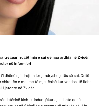
 ka treguar rrugëtimin e saj që nga ardhja në Zvicër,
helor në infermieri
i dhënë një drejtim krejt ndryshe jetës së saj. Dritë
ëm shkollën e mesme të mjekësisë kur vendosi të lidhë
ili jetonte në Zvicër.
hëndetësisë kishte lindur qëkur ajo kishte qenë
e regjistruar në Shkollën e mesme të mjekësisë. Ajo