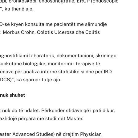
skopi, bronkoskopi, endosonografie, ERCP (Endoscopic
, ka thënë ajo.
 IBD-së kryen konsulta me pacientët me sëmundje
sh: Morbus Crohn, Colotis Ulcerosa dhe Colitis
gnostifikimi laboratorik, dokumentacioni, skriningu
 subkutane biologjike, monitorimi i terapive të
ave për analiza interne statistike si dhe për IBD
DCS)“, ka sqaruar tutje ajo.
r nuk shuhet
 nuk do të ndalet. Përkundër sfidave që i pati dikur,
vazhdojë përpara me studimet Master.
Master Advanced Studies) në drejtim Physician