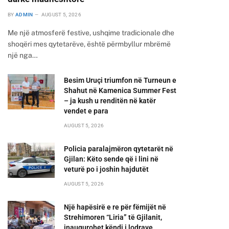
BY
ADMIN
AUGUST 5, 2026
Me një atmosferë festive, ushqime tradicionale dhe
shoqëri mes qytetarëve, është përmbyllur mbrëmë
një nga…
Besim Uruçi triumfon në Turneun e
Shahut në Kamenica Summer Fest
– ja kush u renditën në katër
vendet e para
AUGUST 5, 2026
Policia paralajmëron qytetarët në
Gjilan: Këto sende që i lini në
veturë po i joshin hajdutët
AUGUST 5, 2026
Një hapësirë e re për fëmijët në
Strehimoren “Liria” të Gjilanit,
inaugurohet këndi i lodrave