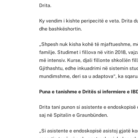
Drita.
Ky vendim i kishte peripecitë e veta. Drita 
dhe bashkëshortin.
„Shpesh nuk kisha kohë të mjaftueshme, më
familje. Studimet i fillova në vitin 2018, vajz
më intensiv. Kurse, djali fillonte shkollën f
Gjithashtu, edhe inkuadrimi në sistemin stud
mundimshme, deri sa u adaptova“, ka sqarua
Puna e tanishme e Dritës si infermiere e IB
Drita tani punon si asistente e endoskopisë 
saj në Spitalin e Graunbünden.
„Si asistente e endoskopisë asistoj gjatë 