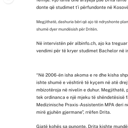
donte që studimet t´i përfundonte në Kosov
Megjithatë, dashuria bëri që ajo të ndryshonte plan
shumë dyer mundësish për Dritën.
Në intervistën për albinfo.ch, ajo ka treguar
vendimi për të kryer studimet Bachelor në i
“Në 2006-ën isha akoma e re dhe kisha shpre
ishte shumë e vështirë të kyçem në atë drej
mbizotëroja në nivelin e duhur. Megjithatë, p
tek ordinanca e një mjeku të shëndetësisë f
Medizinische Praxis-Assistentin MPA deri në
mirë gjuhën gjermane”, rrëfen Drita.
Gjatë kohës sa punonte, Drita kishte mundësi