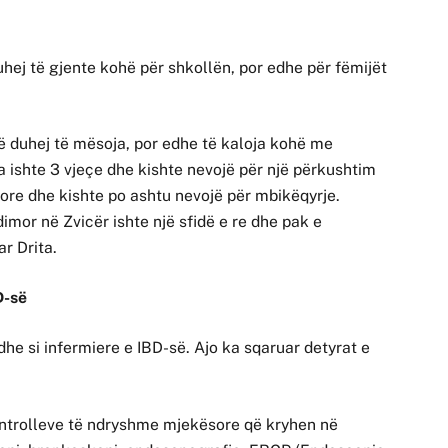
duhej të gjente kohë për shkollën, por edhe për fëmijët
 duhej të mësoja, por edhe të kaloja kohë me
a ishte 3 vje
çe dhe kishte nevojë për një përkushtim
illore dhe kishte po ashtu nevojë për mbikëqyrje.
imor në Zvicër ishte një sfidë e re dhe pak e
r Drita.
D-së
dhe si infermiere e IBD-së.
Ajo ka sqaruar detyrat e
kontrolleve të ndryshme mjekësore që kryhen në