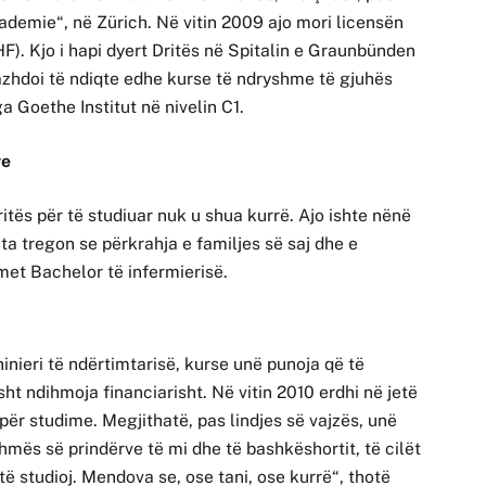
kademie“, në Zürich.
Në vitin 2009 ajo mori licensën
F). Kjo i hapi dyert Dritës në Spitalin e Graunbünden
vazhdoi të ndiqte edhe kurse të ndryshme të gjuhës
a Goethe Institut në nivelin C1.
ve
ës për të studiuar nuk u shua kurrë. Ajo ishte nënë
ita tregon se përkrahja e familjes së saj dhe e
met Bachelor të infermierisë.
hinieri të ndërtimtarisë, kurse unë punoja që të
t ndihmoja financiarisht. Në vitin 2010 erdhi në jetë
 për studime. Megjithatë, pas lindjes së vajzës, unë
ihmës së prindërve të mi dhe të bashkëshortit, të cilët
të studioj. Mendova se, ose tani, ose kurrë“, thotë