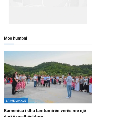
Mos humbni
LAJME LOKALE
Kamenica i dha lamtumirën verës me një
darkë madhështore