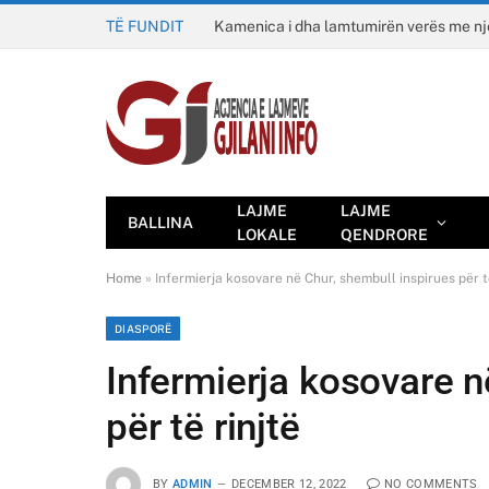
TË FUNDIT
Kamenica i dha lamtumirën verës me n
LAJME
LAJME
BALLINA
LOKALE
QENDRORE
Home
»
Infermierja kosovare në Chur, shembull inspirues për t
DIASPORË
Infermierja kosovare n
për të rinjtë
BY
ADMIN
DECEMBER 12, 2022
NO COMMENTS