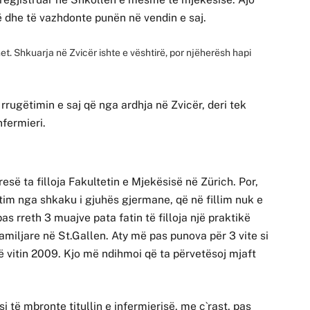
ë dhe të vazhdonte punën në vendin e saj.
et. Shkuarja në Zvicër ishte e vështirë, por njëherësh hapi
 rrugëtimin e saj që nga ardhja në Zvicër, deri tek
nfermieri.
së ta filloja Fakultetin e Mjekësisë në Zürich. Por,
tim nga shkaku i gjuhës gjermane, që në fillim nuk e
as rreth 3 muajve pata fatin të filloja një praktikë
amiljare në St.Gallen. Aty më pas punova për 3 vite si
 vitin 2009. Kjo më ndihmoi që ta përvetësoj mjaft
 të mbronte titullin e infermierisë, me ç`rast, pas