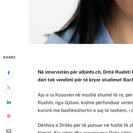
SHARE
Në intervistën për albinfo.ch, Dritë Rushiti
deri tek vendimi për të kryer studimet Bac
Ajo e la Kosovën në moshë shumë të re, për t´
Rushiti, nga Gjilani, kishte përfunduar vet
kurorë me bashkëshortin e saj të tashëm, i c
Dëshira e Dritës për të punuar në fushë të s
fëmijë. Kjo ishte dhe arsyeja pse Drita isht