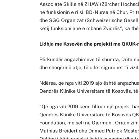
Associate Skills në ZHAW (Zürcher Hochsch
në funksionin e ri si IBD- Nurse në Chur. P
dhe SGG Organizat (Schweizerische Gesells
këtij funksioni anë e mbanë Zvicrës“, ka thë
Lidhja me Kosovën dhe projekti me QKUK-n
Përkundër angazhimeve të shumta, Drita nu
dhe shoqërinë atje, të cilët sigurohet t´i vizi
Ndërsa, që nga viti 2019 ajo është angazhua
Qendrës Klinike Universitare të Kosovës, të c
“Që nga viti 2019 kemi filluar një projekt 
Qendrës Klinike Universitare të Kosovës Q
Foundation, me seli në Gjermani. Organizimi
Mathias Breidert dhe Dr.med Patrick Mosler. 
Qëllimi i këtij projekti është avancimi dhe tr