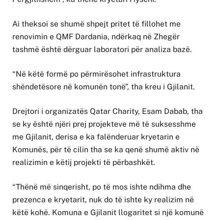
Ai theksoi se shumë shpejt pritet të fillohet me
renovimin e QMF Dardania, ndërkaq në Zhegër
tashmë është dërguar laboratori për analiza bazë.
“Në këtë formë po përmirësohet infrastruktura
shëndetësore në komunën tonë”, tha kreu i Gjilanit.
Drejtori i organizatës Qatar Charity, Esam Dabab, tha
se ky është njëri prej projekteve më të suksesshme
me Gjilanit, derisa e ka falënderuar kryetarin e
Komunës, për të cilin tha se ka qenë shumë aktiv në
realizimin e këtij projekti të përbashkët.
“Thënë më sinqerisht, po të mos ishte ndihma dhe
prezenca e kryetarit, nuk do të ishte ky realizim në
këtë kohë. Komuna e Gjilanit llogaritet si një komunë