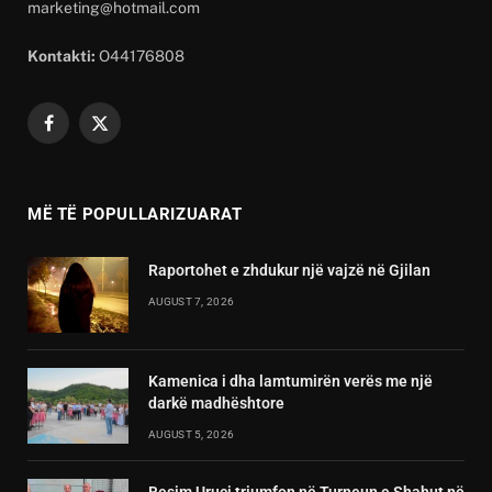
marketing@hotmail.com
Kontakti:
O44176808
Facebook
X
(Twitter)
MË TË POPULLARIZUARAT
Raportohet e zhdukur një vajzë në Gjilan
AUGUST 7, 2026
Kamenica i dha lamtumirën verës me një
darkë madhështore
AUGUST 5, 2026