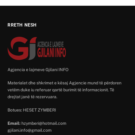
RRETH NESH
Agjencia e lajmeve Gjilani INFO
Materialet dhe shkrimet e kësaj Agjencie mund të përdoren
vetëm duke iu referuar qartë burimit të informacionit. Të
drejtat janë të rezervuara.
Botues: HESET ZYMBERI
Email:
hzymberi@hotmail.com
gjilani.info@gmail.com