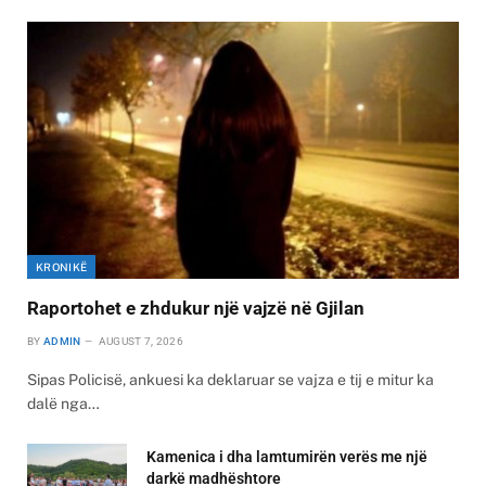
KRONIKË
Raportohet e zhdukur një vajzë në Gjilan
BY
ADMIN
AUGUST 7, 2026
Sipas Policisë, ankuesi ka deklaruar se vajza e tij e mitur ka
dalë nga…
Kamenica i dha lamtumirën verës me një
darkë madhështore