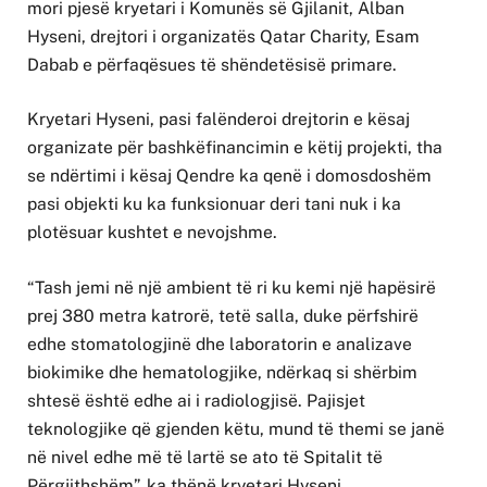
mori pjesë kryetari i Komunës së Gjilanit, Alban
Hyseni, drejtori i organizatës Qatar Charity, Esam
Dabab e përfaqësues të shëndetësisë primare.
Kryetari Hyseni, pasi falënderoi drejtorin e kësaj
organizate për bashkëfinancimin e këtij projekti, tha
se ndërtimi i kësaj Qendre ka qenë i domosdoshëm
pasi objekti ku ka funksionuar deri tani nuk i ka
plotësuar kushtet e nevojshme.
“Tash jemi në një ambient të ri ku kemi një hapësirë
prej 380 metra katrorë, tetë salla, duke përfshirë
edhe stomatologjinë dhe laboratorin e analizave
biokimike dhe hematologjike, ndërkaq si shërbim
shtesë është edhe ai i radiologjisë. Pajisjet
teknologjike që gjenden këtu, mund të themi se janë
në nivel edhe më të lartë se ato të Spitalit të
Përgjithshëm”, ka thënë kryetari Hyseni.