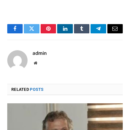
Facebook
Twitter
Pinterest
LinkedIn
Tumblr
Telegram
Email
admin
Website
RELATED
POSTS