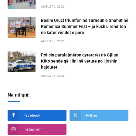
AUGUST 5, 2026
Besim Uruçi triumfon në Turneun e Shahut në
Kamenica Summer Fest – ja kush u renditën
në katër vendet e para
AUGUST 5, 2026
Policia paralajmëron qytetarët në Gjilan:
Këto sende që i lini në veturë po i joshin
hajdutët
AUGUST 5, 2026
Na ndiqni:
Facebook
Twitter
Instagram