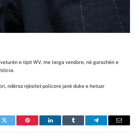
 veturën e tipit WV, me targa vendore, në garazhën e
olicia.
ri, ndërsa njësitet policore janë duke e hetuar
k
Twitter
Pinterest
LinkedIn
Tumblr
Telegram
Email