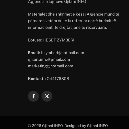
Agjencia e lajmeve Gjilani INFO
Materialet dhe shkrimet e kësaj Agjencie mund të
përdoren vetëm duke iu referuar qartë burimit të
informacionit. Të drejtat janë të rezervuara.
Botues: HESET ZYMBERI
Email:
hzymberi@hotmail.com
gjilani.info@gmail.com
marketing@hotmail.com
Kontakti:
O44176808
Facebook
X
(Twitter)
© 2026 Gjilani INFO. Designed by
Gjilani INFO
.