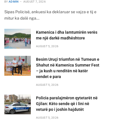
BY
ADMIN
AUGUST 7, 2026
Sipas Policisë, ankuesi ka deklaruar se vajza e tij e
mitur ka dalë nga…
Kamenica i dha lamtumirën verës
me një darkë madhështore
AUGUST 5, 2026
Besim Uruçi triumfon në Turneun e
Shahut në Kamenica Summer Fest
– ja kush u renditën në katër
vendet e para
AUGUST 5, 2026
Policia paralajmëron qytetarët në
Gjilan: Këto sende që i lini në
veturë po i joshin hajdutët
AUGUST 5, 2026