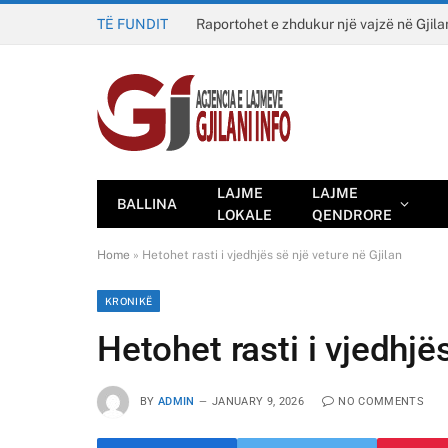
TË FUNDIT
Raportohet e zhdukur një vajzë në Gjila
LAJME
LAJME
BALLINA
LOKALE
QENDRORE
Home
»
Hetohet rasti i vjedhjës së një veture në Gjilan
KRONIKË
Hetohet rasti i vjedhjë
BY
ADMIN
JANUARY 9, 2026
NO COMMENTS