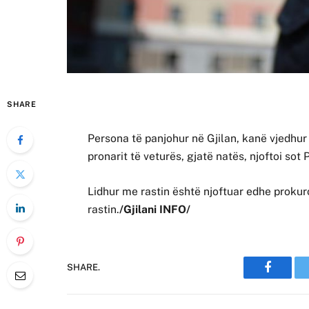
SHARE
Persona të panjohur në Gjilan, kanë vjedhur
pronarit të veturës, gjatë natës, njoftoi sot P
Lidhur me rastin është njoftuar edhe prokuro
rastin.
/Gjilani INFO/
SHARE.
Faceboo