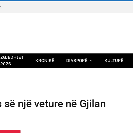
n
ZGJEDHJET
KRONIKË
DIASPORË
KULTURË
2026
s së një veture në Gjilan