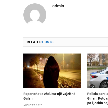
admin
RELATED
POSTS
Raportohet e zhdukur një vajzë në
Policia paral
Gjilan
Gjilan: Këto s
po i joshin ha
AUGUST 7, 2026