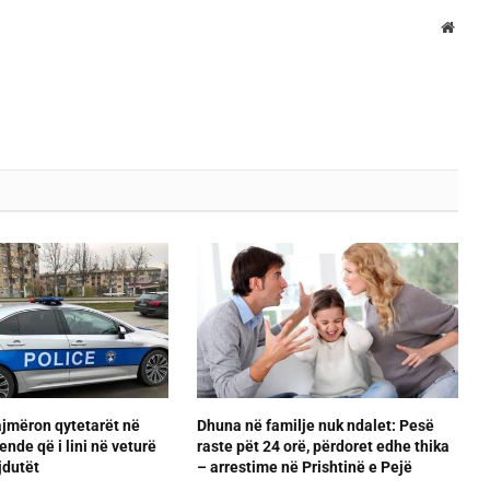
Websi
ajmëron qytetarët në
Dhuna në familje nuk ndalet: Pesë
ende që i lini në veturë
raste pët 24 orë, përdoret edhe thika
jdutët
– arrestime në Prishtinë e Pejë